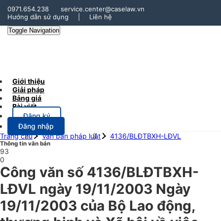
0971.654.238
service.center@caselaw.vn
Hướng dẫn sử dụng
|
Liên hệ
Toggle Navigation
Giới thiệu
Giải pháp
Bảng giá
Bài viết
Đăng ký
Đăng nhập
Trang chủ
Văn bản pháp luật
4136/BLĐTBXH-LĐVL
Thông tin văn bản
93
0
Công văn số 4136/BLĐTBXH-
LĐVL ngày 19/11/2003 Ngày
19/11/2003 của Bộ Lao động,