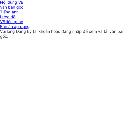
Nội dung VB
Văn bản gốc
Tiếng anh
Lược đồ
VB liên quan
Bản án áp dụng
Vui lòng
Đăng ký
tài khoản hoặc
đăng nhập
để xem và tải văn bản
gốc.