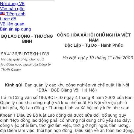
Nội dung VB
Văn bản gốc
Tiếng anh
Lược đồ
VB liên quan
Bản án áp dụng
CỘNG HÒA XÃ HỘI CHỦ NGHĨA VIỆT
BỘ LAO ĐỘNG - THƯƠNG
NAM
BINH
Độc Lập - Tự Do - Hạnh Phúc
Số 4136/BLĐTBXH-LĐVL
Hà Nội, ngày 19 tháng 11 năm 2003
V/v cấp giấy phép cho người
lao động nước ngoài của Công ty
TNHH Canon
Kính gửi
: Ban quản lý các khu công nghiệp và chế xuất Hà Nội
(D8A - D8B Giảng Võ - Hà Nội)
Trả lời Công văn số 190/BQL-LĐ ngày 4 tháng 8 năm 2003 của Ban
Quản lý các khu công nghệ và khu chế xuất Hà Nội về việc ghi ở
trích yếu, Bộ Lao động - Thương binh và Xã hội có ý kiến như sau:
Khoản 1 Điều 29 Bộ luật Lao động đã được sửa đổi, bổ sung quy
định “Hợp đồng lao động phải có những nội dung chủ yếu sau đây:
công việc phải làm, thời giờ làm việc, thời giờ nghỉ ngơi, tiền lương,
địa Điểm làm việc, thời hạn hợp đồng, Điều kiện về an toàn lao động,