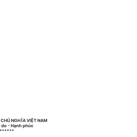
 CHỦ NGHĨA VIỆT NAM
ự do - Hạnh phúc
******