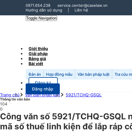
0971.654.238
service.center@caselaw.vn
Hướng dẫn sử dụng
|
Liên hệ
Toggle Navigation
Giới thiệu
Giải pháp
Bảng giá
Bài viết
Bản án
Hợp đồng mẫu
Văn bản pháp luật
Tra cứu 
Đăng ký
Đăng nhập
Trang chủ
Văn bản pháp luật
5921/TCHQ-GSQL
Thông tin văn bản
104
0
Công văn số 5921/TCHQ-GSQL ng
mã số thuế linh kiện để lắp ráp c