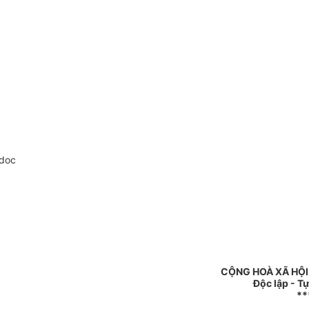
.doc
CỘNG HOÀ XÃ HỘI
Độc lập - T
**