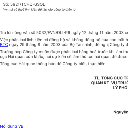
Số: 5921/TCHQ-GSQL
V/v mã số thuế linh kiện để lắp ráp công tơ điện tử
Trả lời công văn số 5032/EVN/ĐLI-P6 ngày 12 tháng 11 năm 2003 của
Việc phân loại linh kiện rời đồng bộ và không đồng bộ của các mặt 
BTC
ngày 29 tháng 8 năm 2003 của Bộ Tài chính, đề nghị Công ty đố
Trường hợp Công ty muốn được phân loại hàng hoá trước khi làm thủ
cục Hải quan cửa khẩu, nơi dự kiến sẽ làm thủ tục hải quan để đượ
Tổng cục Hải quan thông báo để Công ty biết, thực hiện.
TL. TỔNG CỤC 
QUAN KT. VỤ TRƯ
LÝ PHÓ
Nguyễn
Nội dung VB