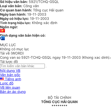
Số hiệu văn bản:
5921/TCHQ-GSQL
Loại văn bản:
Công văn
Cơ quan ban hành:
Tổng cục Hải quan
Ngày ban hành:
19-11-2003
Ngày có hiệu lực:
19-11-2003
Không xác định
Tình trạng hiệu lực:
Ngôn ngữ:
Định dạng văn bản hiện có:
MỤC LỤC
Không có mục lục
Tải về (WORD)
Cong van so 5921-TCHQ-GSQL ngay 19-11-2003 (Khong xac dinh)
Tải lược đồ
Nội dung VB
Văn bản gốc
Tiếng anh
Lược đồ
VB liên quan
Bản án áp dụng
BỘ TÀI CHÍNH
TỔNG CỤC HẢI QUAN
********