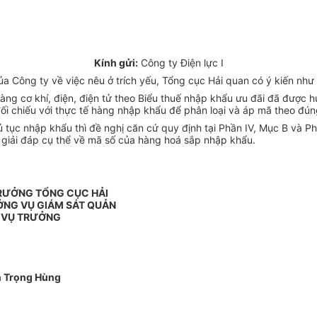
Kính gửi:
Công ty Điện lực I
 Công ty về việc nêu ở trích yếu, Tổng cục Hải quan có ý kiến như 
hàng cơ khí, điện, điện tử theo Biểu thuế nhập khẩu ưu đãi đã được 
i chiếu với thực tế hàng nhập khẩu để phân loại và áp mã theo đún
 tục nhập khẩu thì đề nghị căn cứ quy định tại Phần IV, Mục B và P
c giải đáp cụ thể về mã số của hàng hoá sắp nhập khẩu.
TRƯỞNG TỔNG CỤC HẢI
ỞNG VỤ GIÁM SÁT QUẢN
 VỤ TRƯỞNG
 Trọng Hùng