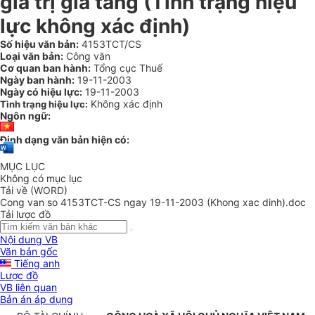
giá trị gia tăng (Tình trạng hiệu
lực không xác định)
Số hiệu văn bản:
4153TCT/CS
Loại văn bản:
Công văn
Cơ quan ban hành:
Tổng cục Thuế
Ngày ban hành:
19-11-2003
Ngày có hiệu lực:
19-11-2003
Không xác định
Tình trạng hiệu lực:
Ngôn ngữ:
Định dạng văn bản hiện có:
MỤC LỤC
Không có mục lục
Tải về (WORD)
Cong van so 4153TCT-CS ngay 19-11-2003 (Khong xac dinh).doc
Tải lược đồ
Nội dung VB
Văn bản gốc
Tiếng anh
Lược đồ
VB liên quan
Bản án áp dụng