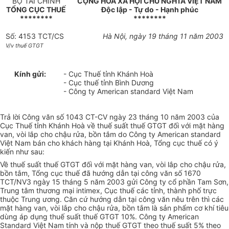
BỘ TÀI CHÍNH
CỘNG HOÀ XÃ HỘI CHỦ NGHĨA VIỆT NAM
TỔNG CỤC THUẾ
Độc lập - Tự do - Hạnh phúc
********
********
Số: 4153 TCT/CS
Hà Nội, ngày 19 tháng 11 năm 2003
V/v thuế GTGT
Kính gửi:
- Cục Thuế tỉnh Khánh Hoà
- Cục thuế tỉnh Bình Dương
- Công ty American standard Việt Nam
Trả lời Công văn số 1043 CT-CV ngày 23 tháng 10 năm 2003 của
Cục Thuế tỉnh Khánh Hoà về thuế suất thuế GTGT đối với mặt hàng
van, vòi lắp cho chậu rửa, bồn tắm do Công ty American standard
Việt Nam bán cho khách hàng tại Khánh Hoà, Tổng cục thuế có ý
kiến như sau:
Về thuế suất thuế GTGT đối với mặt hàng van, vòi lắp cho chậu rửa,
bồn tắm, Tổng cục thuế đã hướng dẫn tại công văn số 1670
TCT/NV3 ngày 15 tháng 5 năm 2003 gửi Công ty cổ phần Tam Sơn,
Trung tâm thương mại intimex, Cục thuế các tỉnh, thành phố trực
thuộc Trung ương. Căn cứ hướng dẫn tại công văn nêu trên thì các
mặt hàng van, vòi lắp cho chậu rửa, bồn tắm là sản phẩm cơ khí tiêu
dùng áp dụng thuế suất thuế GTGT 10%. Công ty American
Standard Việt Nam tính và nộp thuế GTGT theo thuế suất 5% theo