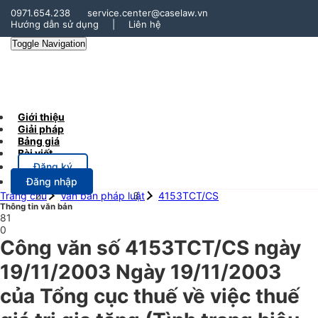
0971.654.238
service.center@caselaw.vn
Hướng dẫn sử dụng
|
Liên hệ
Toggle Navigation
Giới thiệu
Giải pháp
Bảng giá
Bài viết
Đăng ký
Đăng nhập
Trang chủ
Văn bản pháp luật
4153TCT/CS
Thông tin văn bản
81
0
Công văn số 4153TCT/CS ngày
19/11/2003 Ngày 19/11/2003
của Tổng cục thuế về việc thuế