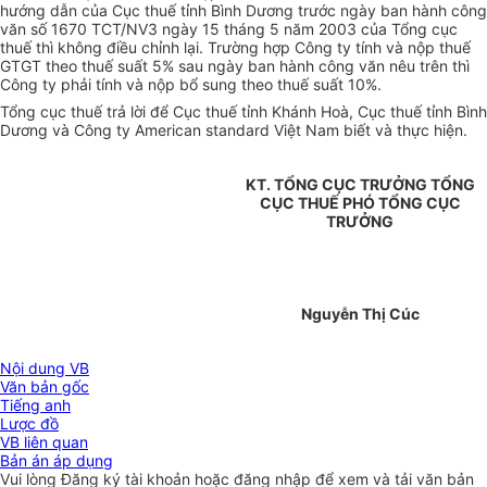
hướng dẫn của Cục thuế tỉnh Bình Dương trước ngày ban hành công
văn số 1670 TCT/NV3 ngày 15 tháng 5 năm 2003 của Tổng cục
thuế thì không điều chỉnh lại. Trường hợp Công ty tính và nộp thuế
GTGT theo thuế suất 5% sau ngày ban hành công văn nêu trên thì
Công ty phải tính và nộp bổ sung theo thuế suất 10%.
Tổng cục thuế trả lời để Cục thuế tỉnh Khánh Hoà, Cục thuế tỉnh Bình
Dương và Công ty American standard Việt Nam biết và thực hiện.
KT. TỔNG CỤC TRƯỞNG TỔNG
CỤC THUẾ PHÓ TỔNG CỤC
TRƯỞNG
Nguyễn Thị Cúc
Nội dung VB
Văn bản gốc
Tiếng anh
Lược đồ
VB liên quan
Bản án áp dụng
Vui lòng
Đăng ký
tài khoản hoặc
đăng nhập
để xem và tải văn bản