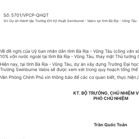
Số: 5701/VPCP-QHQT
V/v Dự án thành lập Trường ĐH Kỹ thuật Swinburne - Vabis tại tỉnh Bà Rịa - Vũng Tàu
Về đề nghị của Uỷ ban nhân dân tỉnh Bà Rịa - Vũng Tàu (công văn 
10% vốn nước ngoài tại tỉnh Bà Rịa - Vũng Tàu, thay mặt Thủ tướng
Hiện nay, tại tỉnh Bà Rịa - Vũng Tàu, dự án xây dựng Trường Đại họ
Trường Swinburne Vabis sẽ được xem xét trong quy hoạch tổng thể 
Văn Phòng Chính Phủ xin thông báo để các cơ quan biết, thực hiện./
KT. BỘ TRƯỞNG, CHỦ NHIỆM 
PHÓ CHỦ NHIỆM
Trần Quốc Toản