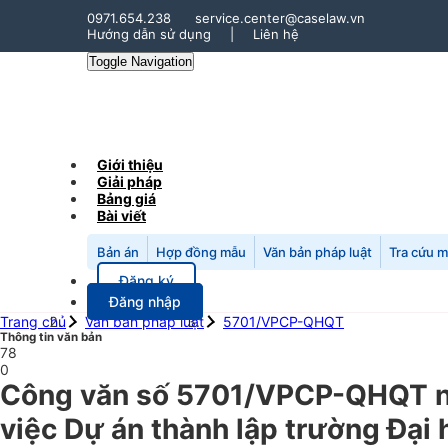
0971.654.238
service.center@caselaw.vn
Hướng dẫn sử dụng
|
Liên hệ
Toggle Navigation
Giới thiệu
Giải pháp
Bảng giá
Bài viết
Bản án
Hợp đồng mẫu
Văn bản pháp luật
Tra cứu 
Đăng ký
Đăng nhập
Trang chủ
Văn bản pháp luật
5701/VPCP-QHQT
Thông tin văn bản
78
0
Công văn số 5701/VPCP-QHQT ng
việc Dự án thành lập trường Đại 