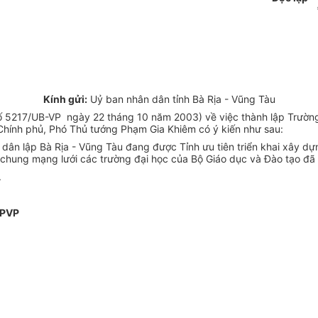
Kính gửi:
Uỷ ban nhân dân tỉnh Bà Rịa - Vũng Tàu
số 5217/UB-VP ngày 22 tháng 10 năm 2003) về việc thành lập Trường
 Chính phủ, Phó Thủ tướng Phạm Gia Khiêm có ý kiến như sau:
c dân lập Bà Rịa - Vũng Tàu đang được Tỉnh ưu tiên triển khai xây d
chung mạng lưới các trường đại học của Bộ Giáo dục và Đào tạo đã 
.
VPVP