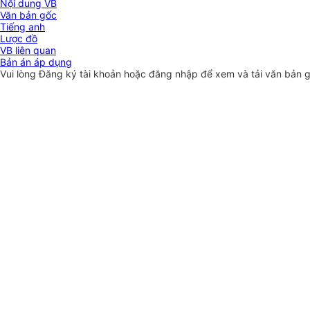
Nội dung VB
Văn bản gốc
Tiếng anh
Lược đồ
VB liên quan
Bản án áp dụng
Vui lòng
Đăng ký
tài khoản hoặc
đăng nhập
để xem và tải văn bản 