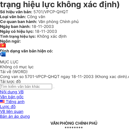
trạng hiệu lực không xác định)
Số hiệu văn bản:
5701/VPCP-QHQT
Loại văn bản:
Công văn
Cơ quan ban hành:
Văn phòng Chính phủ
Ngày ban hành:
18-11-2003
Ngày có hiệu lực:
18-11-2003
Không xác định
Tình trạng hiệu lực:
Ngôn ngữ:
Định dạng văn bản hiện có:
MỤC LỤC
Không có mục lục
Tải về (WORD)
Cong van so 5701-VPCP-QHQT ngay 18-11-2003 (Khong xac dinh).
Tải lược đồ
Nội dung VB
Văn bản gốc
Tiếng anh
Lược đồ
VB liên quan
Bản án áp dụng
VĂN PHÒNG CHÍNH PHỦ
********