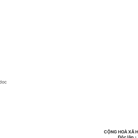
doc
CỘNG HOÀ XÃ H
Độc lập -