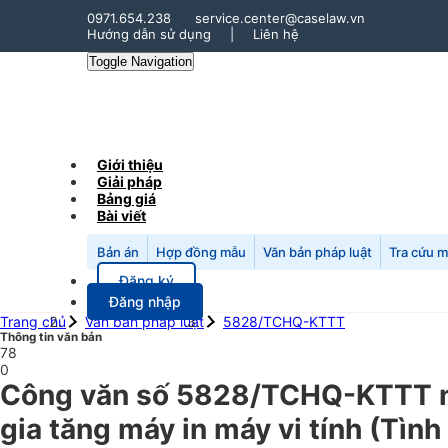
0971.654.238
service.center@caselaw.vn
Hướng dẫn sử dụng
|
Liên hệ
Toggle Navigation
Giới thiệu
Giải pháp
Bảng giá
Bài viết
Bản án
Hợp đồng mẫu
Văn bản pháp luật
Tra cứu 
Đăng ký
Đăng nhập
Trang chủ
Văn bản pháp luật
5828/TCHQ-KTTT
Thông tin văn bản
78
0
Công văn số 5828/TCHQ-KTTT ngà
gia tăng máy in máy vi tính (Tình