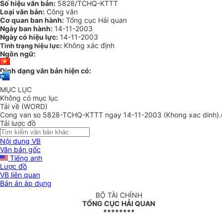
Số hiệu văn bản:
5828/TCHQ-KTTT
Loại văn bản:
Công văn
Cơ quan ban hành:
Tổng cục Hải quan
Ngày ban hành:
14-11-2003
Ngày có hiệu lực:
14-11-2003
Không xác định
Tình trạng hiệu lực:
Ngôn ngữ:
Định dạng văn bản hiện có:
MỤC LỤC
Không có mục lục
Tải về (WORD)
Cong van so 5828-TCHQ-KTTT ngay 14-11-2003 (Khong xac dinh)
Tải lược đồ
Nội dung VB
Văn bản gốc
Tiếng anh
Lược đồ
VB liên quan
Bản án áp dụng
BỘ TÀI CHÍNH
TỔNG CỤC HẢI QUAN
********