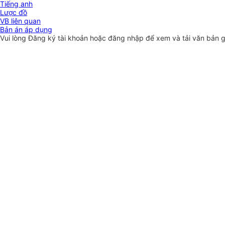
Tiếng anh
Lược đồ
VB liên quan
Bản án áp dụng
Vui lòng
Đăng ký
tài khoản hoặc
đăng nhập
để xem và tải văn bản 