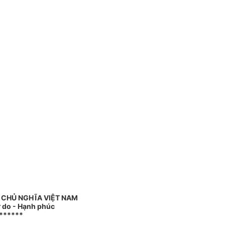
 CHỦ NGHĨA VIỆT NAM
ự do - Hạnh phúc
******