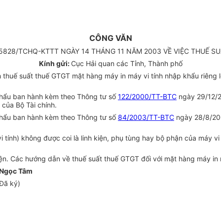
CÔNG VĂN
5828/TCHQ-KTTT NGÀY 14 THÁNG 11 NĂM 2003 VỀ VIỆC THUẾ SUẤT
Kính gửi:
Cục Hải quan các Tỉnh, Thành phố
 thuế suất thuế GTGT mặt hàng máy in máy vi tính nhập khẩu riêng l
khẩu ban hành kèm theo Thông tư số
122/2000/TT-BTC
ngày 29/12/2
 của Bộ Tài chính.
khẩu ban hành kèm theo Thông tư số
84/2003/TT-BTC
ngày 28/8/200
i tính) không được coi là linh kiện, phụ tùng hay bộ phận của máy 
ện. Các hướng dẫn về thuế suất thuế GTGT đối với mặt hàng máy in má
 Ngọc Tâm
Đã ký)