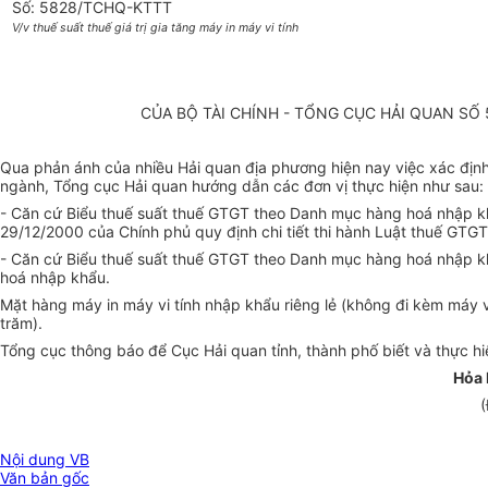
Số: 5828/TCHQ-KTTT
V/v thuế suất thuế giá trị gia tăng máy in máy vi tính
CỦA BỘ TÀI CHÍNH - TỔNG CỤC HẢI QUAN SỐ 
Qua phản ánh của nhiều Hải quan địa phương hiện nay việc xác định
ngành, Tổng cục Hải quan hướng dẫn các đơn vị thực hiện như sau:
- Căn cứ Biểu thuế suất thuế GTGT theo Danh mục hàng hoá nhập 
29/12/2000 của Chính phủ quy định chi tiết thi hành Luật thuế GTGT
- Căn cứ Biểu thuế suất thuế GTGT theo Danh mục hàng hoá nhập 
hoá nhập khẩu.
Mặt hàng máy in máy vi tính nhập khẩu riêng lẻ (không đi kèm máy v
trăm).
Tổng cục thông báo để Cục Hải quan tỉnh, thành phố biết và thực hi
Hỏa
(
Nội dung VB
Văn bản gốc