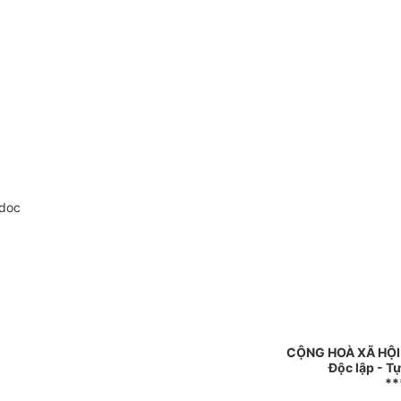
.doc
CỘNG HOÀ XÃ HỘI
Độc lập - T
**