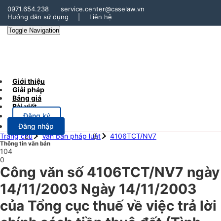
0971.654.238
service.center@caselaw.vn
Hướng dẫn sử dụng
|
Liên hệ
Toggle Navigation
Giới thiệu
Giải pháp
Bảng giá
Bài viết
Đăng ký
Đăng nhập
Trang chủ
Văn bản pháp luật
4106TCT/NV7
Thông tin văn bản
104
0
Công văn số 4106TCT/NV7 ngày
14/11/2003 Ngày 14/11/2003
của Tổng cục thuế về việc trả lời