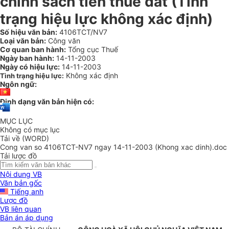
chính sách tiền thuê đất (Tình
trạng hiệu lực không xác định)
Số hiệu văn bản:
4106TCT/NV7
Loại văn bản:
Công văn
Cơ quan ban hành:
Tổng cục Thuế
Ngày ban hành:
14-11-2003
Ngày có hiệu lực:
14-11-2003
Không xác định
Tình trạng hiệu lực:
Ngôn ngữ:
Định dạng văn bản hiện có:
MỤC LỤC
Không có mục lục
Tải về (WORD)
Cong van so 4106TCT-NV7 ngay 14-11-2003 (Khong xac dinh).doc
Tải lược đồ
Nội dung VB
Văn bản gốc
Tiếng anh
Lược đồ
VB liên quan
Bản án áp dụng