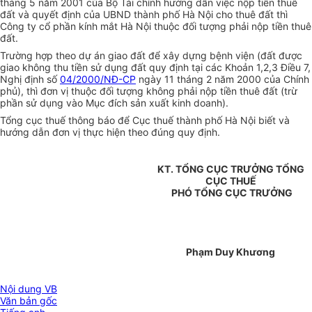
tháng 5 năm 2001 của Bộ Tài chính hướng dẫn việc nộp tiền thuê
đất và quyết định của UBND thành phố Hà Nội cho thuê đất thì
Công ty cổ phần kính mắt Hà Nội thuộc đối tượng phải nộp tiền thuê
đất.
Trường hợp theo dự án giao đất để xây dựng bệnh viện (đất được
giao không thu tiền sử dụng đất quy định tại các Khoản 1,2,3 Điều 7,
Nghị định số
04/2000/NĐ-CP
ngày 11 tháng 2 năm 2000 của Chính
phủ), thì đơn vị thuộc đối tượng không phải nộp tiền thuê đất (trừ
phần sử dụng vào Mục đích sản xuất kinh doanh).
Tổng cục thuế thông báo để Cục thuế thành phố Hà Nội biết và
hướng dẫn đơn vị thực hiện theo đúng quy định.
KT. TỔNG CỤC TRƯỞNG TỔNG
CỤC THUẾ
PHÓ TỔNG CỤC TRƯỞNG
Phạm Duy Khương
Nội dung VB
Văn bản gốc