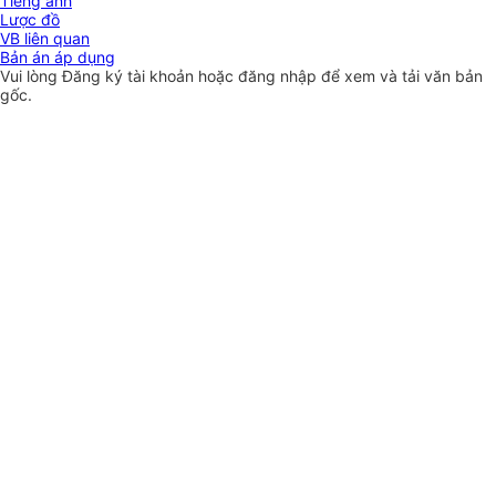
Tiếng anh
Lược đồ
VB liên quan
Bản án áp dụng
Vui lòng
Đăng ký
tài khoản hoặc
đăng nhập
để xem và tải văn bản
gốc.