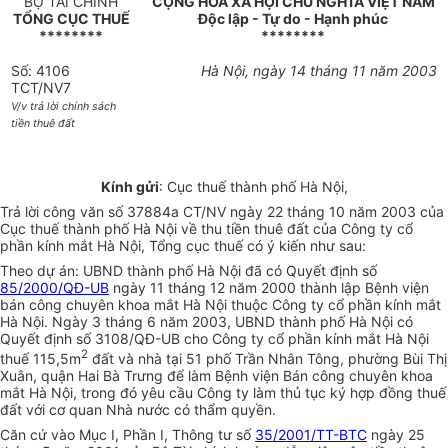
BỘ TÀI CHÍNH
CỘNG HOÀ XÃ HỘI CHỦ NGHĨA VIỆT NAM
TỔNG CỤC THUẾ
Độc lập - Tự do - Hạnh phúc
********
********
Số: 4106
Hà Nội, ngày 14 tháng 11 năm 2003
TCT/NV7
V/v trả lời chính sách
tiền thuê đất
Kính gửi
: Cục thuế thành phố Hà Nội,
Trả lời công văn số 37884a CT/NV ngày 22 tháng 10 năm 2003 của
Cục thuế thành phố Hà Nội về thu tiền thuê đất của Công ty cổ
phần kính mắt Hà Nội, Tổng cục thuế có ý kiến như sau:
Theo dự án: UBND thành phố Hà Nội đã có Quyết định số
85/2000/QĐ-UB
ngày 11 tháng 12 năm 2000 thành lập Bệnh viện
bán công chuyên khoa mắt Hà Nội thuộc Công ty cổ phần kính mắt
Hà Nội. Ngày 3 tháng 6 năm 2003, UBND thành phố Hà Nội có
Quyết định số 3108/QĐ-UB cho Công ty cổ phần kính mắt Hà Nội
2
thuế 115,5m
đất và nhà tại 51 phố Trần Nhân Tông, phường Bùi Thị
Xuân, quận Hai Bà Trưng để làm Bệnh viện Bán công chuyên khoa
mắt Hà Nội, trong đó yêu cầu Công ty làm thủ tục ký hợp đồng thuế
đất với cơ quan Nhà nước có thẩm quyền.
Căn cứ vào Mục I, Phần I, Thông tư số
35/2001/TT-BTC
ngày 25