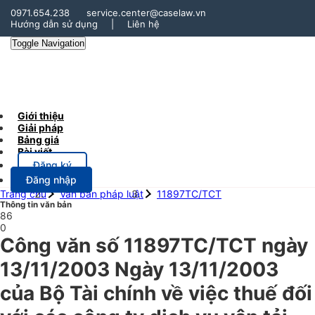
0971.654.238
service.center@caselaw.vn
Hướng dẫn sử dụng
|
Liên hệ
Toggle Navigation
Giới thiệu
Giải pháp
Bảng giá
Bài viết
Đăng ký
Đăng nhập
Trang chủ
Văn bản pháp luật
11897TC/TCT
Thông tin văn bản
86
0
Công văn số 11897TC/TCT ngày
13/11/2003 Ngày 13/11/2003
của Bộ Tài chính về việc thuế đối