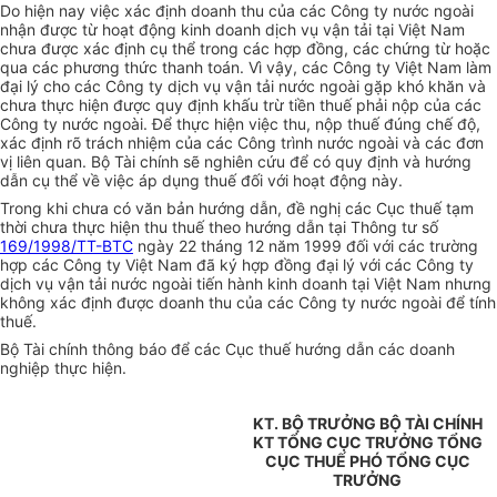
Do hiện nay việc xác định doanh thu của các Công ty nước ngoài
nhận được từ hoạt động kinh doanh dịch vụ vận tải tại Việt Nam
chưa được xác định cụ thể trong các hợp đồng, các chứng từ hoặc
qua các phương thức thanh toán. Vì vậy, các Công ty Việt Nam làm
đại lý cho các Công ty dịch vụ vận tải nước ngoài gặp khó khăn và
chưa thực hiện được quy định khấu trừ tiền thuế phải nộp của các
Công ty nước ngoài. Để thực hiện việc thu, nộp thuế đúng chế độ,
xác định rõ trách nhiệm của các Công trình nước ngoài và các đơn
vị liên quan. Bộ Tài chính sẽ nghiên cứu để có quy định và hướng
dẫn cụ thể về việc áp dụng thuế đối với hoạt động này.
Trong khi chưa có văn bản hướng dẫn, đề nghị các Cục thuế tạm
thời chưa thực hiện thu thuế theo hướng dẫn tại Thông tư số
169/1998/TT-BTC
ngày 22 tháng 12 năm 1999 đối với các trường
hợp các Công ty Việt Nam đã ký hợp đồng đại lý với các Công ty
dịch vụ vận tải nước ngoài tiến hành kinh doanh tại Việt Nam nhưng
không xác định được doanh thu của các Công ty nước ngoài để tính
thuế.
Bộ Tài chính thông báo để các Cục thuế hướng dẫn các doanh
nghiệp thực hiện.
KT. BỘ TRƯỞNG BỘ TÀI CHÍNH
KT TỔNG CỤC TRƯỞNG TỔNG
CỤC THUẾ PHÓ TỔNG CỤC
TRƯỞNG