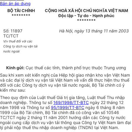
Bản án áp dụng
BỘ TÀI CHÍNH
CỘNG HOÀ XÃ HỘI CHỦ NGHĨA VIỆT NAM
********
Độc lập - Tự do - Hạnh phúc
********
Số: 11897
Hà Nội, ngày 13 tháng 11 năm 2003
TC/TCT
V/v thuế đối với các
Công ty dịch vụ vận tải
nước ngoài
Kính gửi:
Cục thuế các tỉnh, thành phố trực thuộc Trung ương
Sau khi xem xét kiến nghị của Hiệp hội giao nhận kho vận Việt Nam
và các đại lý dịch vụ vận tải Việt Nam về vấn đề thực hiện thu thuế
đối với các Công ty dịch vụ vận tải nước ngoài, Bộ Tài chính có ý
kiến như sau:
Theo quy định của Luật thuế Giá trị gia tăng, Luật thuế Thu nhập
doanh nghiệp. Thông tư số
169/1998/TT-BTC
ngày 22 tháng 12
năm 1998 và Thông tư số
95/1999/TT-BTC
ngày 6 tháng 8 năm
1999 của Bộ Tài chính, Bộ Tài chính đã có công văn số 10546
TC/TCT ngày 2 tháng 11 năm 2001 hướng dẫn các Công ty nước
ngoài cung cấp dịch vụ vận tải thông qua Công ty Việt Nam làm đại
lý phải nộp thuế thu nhập doanh nghiệp (TNDN) tại Việt Nam.