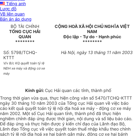
Tiếng anh
Lược đồ
VB liên quan
Bản án áp dụng
BỘ TÀI CHÍNH
CỘNG HOÀ XÃ HỘI CHỦ NGHĨA VIỆT
TỔNG CỤC HẢI
NAM
QUAN
Độc lập - Tự do - Hạnh phúc
********
********
Số: 5798/TCHQ-
Hà Nội, ngày 13 tháng 11 năm 2003
KTTT
V/v B/c KQ quyết toán tỷ lệ
NĐH xe máy và động cơ xe
máy
Kính gửi:
Cục Hải quan các tỉnh, thành phố
Trong thời gian vừa qua, thực hiện công văn số 5470/TCHQ-KTTT
ngày 30 tháng 10 năm 2003 của Tổng cục Hải quan về việc báo
cáo kết quả quyết toán tỷ lệ nội địa hoá xe máy - động cơ xe máy
năm 2002. Một số Cục Hải quan tỉnh, thành phố đã thực hiện
nghiêm chỉnh đáp ứng được thời gian, nội dung và số liệu báo cáo.
Để đáp ứng và thực hiện được ý kiến chỉ đạo của Lãnh đạo Bộ,
Lãnh đạo Tổng cục về việc quyết toán thuế nhập khẩu theo chính
sách tỷ lệ nội địa hoá xe hai bánh gắn máy, động cơ xe hai bánh