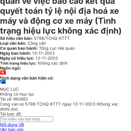
quan về việc báo cáo kết quả
quyết toán tỷ lệ nội địa hoá xe
máy và động cơ xe máy (Tình
trạng hiệu lực không xác định)
Số hiệu văn bản:
5798/TCHQ-KTTT
Loại văn bản:
Công văn
Cơ quan ban hành:
Tổng cục Hải quan
Ngày ban hành:
13-11-2003
Ngày có hiệu lực:
13-11-2003
Không xác định
Tình trạng hiệu lực:
Ngôn ngữ:
Định dạng văn bản hiện có:
MỤC LỤC
Không có mục lục
Tải về (WORD)
Cong van so 5798-TCHQ-KTTT ngay 13-11-2003 (Khong xac
dinh).doc
Tải lược đồ
Nội dung VB
Văn bản gốc