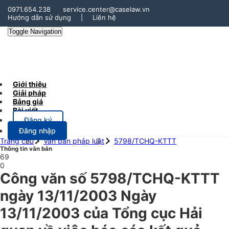
0971.654.238
service.center@caselaw.vn
Hướng dẫn sử dụng
|
Liên hệ
Toggle Navigation
Giới thiệu
Giải pháp
Bảng giá
Bài viết
Đăng ký
Đăng nhập
Trang chủ
Văn bản pháp luật
5798/TCHQ-KTTT
Thông tin văn bản
69
0
Công văn số 5798/TCHQ-KTTT
ngày 13/11/2003 Ngày
13/11/2003 của Tổng cục Hải