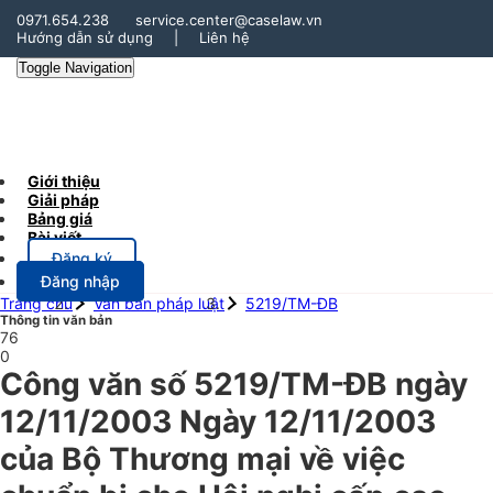
0971.654.238
service.center@caselaw.vn
Hướng dẫn sử dụng
|
Liên hệ
Toggle Navigation
Giới thiệu
Giải pháp
Bảng giá
Bài viết
Đăng ký
Đăng nhập
Trang chủ
Văn bản pháp luật
5219/TM-ĐB
Thông tin văn bản
76
0
Công văn số 5219/TM-ĐB ngày
12/11/2003 Ngày 12/11/2003
của Bộ Thương mại về việc