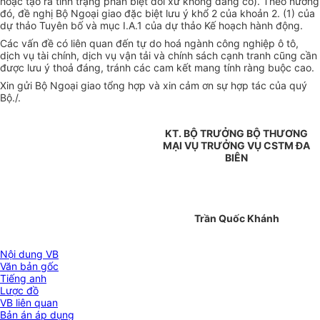
hoặc tạo ra tình trạng phân biệt đối xử không đáng có). Theo hướng
đó, đề nghị Bộ Ngoại giao đặc biệt lưu ý khổ 2 của khoản 2. (1) của
dự thảo Tuyên bố và mục I.A.1 của dự thảo Kế hoạch hành động.
Các vấn đề có liên quan đến tự do hoá ngành công nghiệp ô tô,
dịch vụ tài chính, dịch vụ vận tải và chính sách cạnh tranh cũng cần
được lưu ý thoả đáng, tránh các cam kết mang tính ràng buộc cao.
Xin gửi Bộ Ngoại giao tổng hợp và xin cảm ơn sự hợp tác của quý
Bộ./.
KT. BỘ TRƯỞNG BỘ THƯƠNG
MẠI VỤ TRƯỞNG VỤ CSTM ĐA
BIÊN
Trần Quốc Khánh
Nội dung VB
Văn bản gốc
Tiếng anh
Lược đồ
VB liên quan
Bản án áp dụng