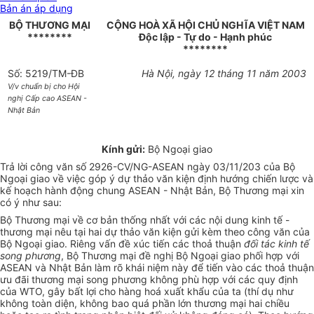
Bản án áp dụng
BỘ THƯƠNG MẠI
CỘNG HOÀ XÃ HỘI CHỦ NGHĨA VIỆT NAM
********
Độc lập - Tự do - Hạnh phúc
********
Số: 5219/TM-ĐB
Hà Nội, ngày 12 tháng 11 năm 2003
V/v chuẩn bị cho Hội
nghị Cấp cao ASEAN -
Nhật Bản
Kính gửi:
Bộ Ngoại giao
Trả lời công văn số 2926-CV/NG-ASEAN ngày 03/11/203 của Bộ
Ngoại giao về việc góp ý dự thảo văn kiện định hướng chiến lược và
kế hoạch hành động chung ASEAN - Nhật Bản, Bộ Thương mại xin
có ý như sau:
Bộ Thương mại về cơ bản thống nhất với các nội dung kinh tế -
thương mại nêu tại hai dự thảo văn kiện gửi kèm theo công văn của
Bộ Ngoại giao. Riêng vấn đề xúc tiến các thoả thuận
đối tác kinh tế
song phương
, Bộ Thương mại đề nghị Bộ Ngoại giao phối hợp với
ASEAN và Nhật Bản làm rõ khái niệm này để tiến vào các thoả thuận
ưu đãi thương mại song phương không phù hợp với các quy định
của WTO, gây bất lợi cho hàng hoá xuất khẩu của ta (thí dụ như
không toàn diện, không bao quá phần lớn thương mại hai chiều