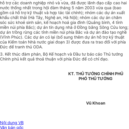
hỗ trợ các doanh nghiệp nhỏ và vừa, đã được lãnh đạo cấp cao hai
nước thống nhất trong hội đàm tháng 5 năm 2003 vừa qua (bao
gồm cả hỗ trợ kỹ thuật và hợp tác tài chính); nhóm các dự án xuất
khẩu chất thải (Hà Tây, Nghệ an, Hà Nội); nhóm các dự án chăm
sóc sức khoẻ sinh sản, kế hoạch hoá gia đình (Quảng bình, 4 tỉnh
miền núi phía Bắc); dự án tín dụng nhà ở Đồng bằng Sông Cửu long;
dự án trồng rừng các tỉnh miền núi phía Bắc và dự án đào tạo nghề
(Vĩnh Phúc). Các dự án có lại (bổ sung thêm dự án hỗ trợ kỹ thuật
của Kiểm toán Nhà nước giai đoạn 3) được đưa ra trao đổi với phía
Đức để tranh thủ ODA.
3. Kết thúc đàm phán, Bộ Kế hoạch và Đầu tư báo cáo Thủ tướng
Chính phủ kết quả thoả thuận với phía Đức để có chỉ đạo.
KT. THỦ TƯỚNG CHÍNH PHỦ
PHÓ THỦ TƯỚNG
Vũ Khoan
Nội dung VB
Văn bản gốc