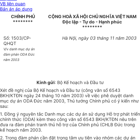
VB liên quan
Bản án áp dụng
CHÍNH PHỦ
CỘNG HOÀ XÃ HỘI CHỦ NGHĨA VIỆT NAM
********
Độc lập - Tự do - Hạnh phúc
********
Số: 1503/CP-
Hà Nội, ngày 03 tháng 11 năm 2003
QHQT
V/v danh mục dự án
đàm phán ODA Đức
năm 2003
Kính gửi
: Bộ Kế hoạch và Đầu tư
Xét đề nghị của Bộ Kế hoạch và Đầu tư (công văn số 6543
BKH/KTĐN ngày 24 tháng 10 năm 2003) về việc phê duyệt danh
mục dự án ODA Đức năm 2003, Thủ tướng Chính phủ có ý kiến như
sau:
1. Đồng ý nguyên tắc Danh mục các dự án sử dụng Hỗ trợ phát triển
chính thức (ODA) kèm theo công văn số 6543 BKH/KTĐN nêu trên
đưa ra đàm phán tranh thủ hỗ trợ của Chính phủ (CHLB Đức trong
kế hoạch năm 2003.
2. Trong đàm phán cần đặt trọng tâm ưu tiên vào nhóm các dự án