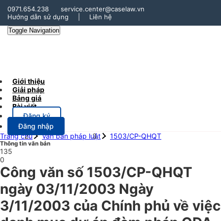
0971.654.238
service.center@caselaw.vn
Hướng dẫn sử dụng
|
Liên hệ
Toggle Navigation
Giới thiệu
Giải pháp
Bảng giá
Bài viết
Đăng ký
Đăng nhập
Trang chủ
Văn bản pháp luật
1503/CP-QHQT
Thông tin văn bản
135
0
Công văn số 1503/CP-QHQT
ngày 03/11/2003 Ngày
3/11/2003 của Chính phủ về việc