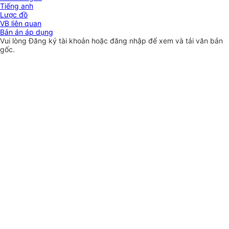
Tiếng anh
Lược đồ
VB liên quan
Bản án áp dụng
Vui lòng
Đăng ký
tài khoản hoặc
đăng nhập
để xem và tải văn bản
gốc.