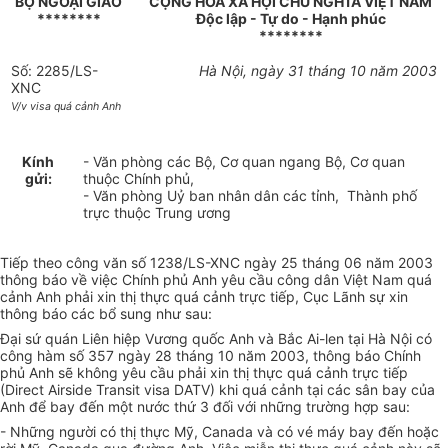
BỘ NGOẠI GIAO
CỘNG HOÀ XÃ HỘI CHỦ NGHĨA VIỆT NAM
********
Độc lập - Tự do - Hạnh phúc
********
Số: 2285/LS-
Hà Nội, ngày 31 tháng 10 năm 2003
XNC
V/v visa quá cảnh Anh
Kính
- Văn phòng các Bộ, Cơ quan ngang Bộ, Cơ quan
gửi:
thuộc Chính phủ,
- Văn phòng Uỷ ban nhân dân các tỉnh, Thành phố
trực thuộc Trung ương
Tiếp theo công văn số 1238/LS-XNC ngày 25 tháng 06 năm 2003
thông báo về việc Chính phủ Anh yêu cầu công dân Việt Nam quá
cảnh Anh phải xin thị thực quá cảnh trực tiếp, Cục Lãnh sự xin
thông báo các bổ sung như sau:
Đại sứ quán Liên hiệp Vương quốc Anh và Bắc Ai-len tại Hà Nội có
công hàm số 357 ngày 28 tháng 10 năm 2003, thông báo Chính
phủ Anh sẽ không yêu cầu phải xin thị thực quá cảnh trực tiếp
(Direct Airside Transit visa DATV) khi quá cảnh tại các sân bay của
Anh để bay đến một nước thứ 3 đối với những trường hợp sau:
- Những người có thị thực Mỹ, Canada và có vé máy bay đến hoặc