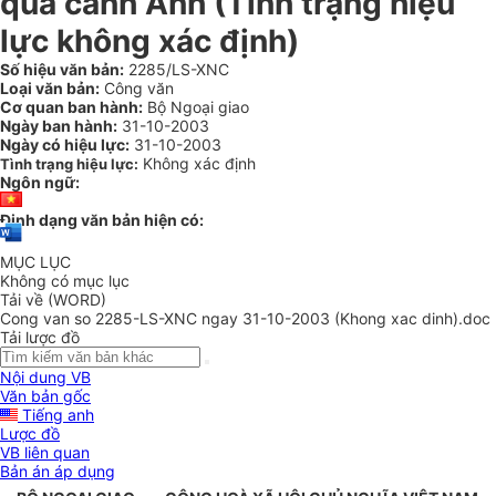
quá cảnh Anh (Tình trạng hiệu
lực không xác định)
Số hiệu văn bản:
2285/LS-XNC
Loại văn bản:
Công văn
Cơ quan ban hành:
Bộ Ngoại giao
Ngày ban hành:
31-10-2003
Ngày có hiệu lực:
31-10-2003
Không xác định
Tình trạng hiệu lực:
Ngôn ngữ:
Định dạng văn bản hiện có:
MỤC LỤC
Không có mục lục
Tải về (WORD)
Cong van so 2285-LS-XNC ngay 31-10-2003 (Khong xac dinh).doc
Tải lược đồ
Nội dung VB
Văn bản gốc
Tiếng anh
Lược đồ
VB liên quan
Bản án áp dụng