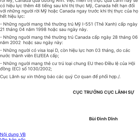
rời Mỹ, Canada qua đường Anh. Việc miễn thị thực quá cảnh này sẽ
có hiệu lực thêm 48 tiếng sau khi thị thực Mỹ, Canada hết hạn đối
với những người rời Mỹ hoặc Canada ngay trước khi thị thực của họ
hết hiệu lực:
- Những người mang thẻ thường trú Mỹ I-551 (Thẻ Xanh) cấp ngày
21 tháng 04 năm 1998 hoặc sau ngày này.
- Những người mang thẻ thường trú Canada cấp ngày 28 tháng 06
năm 2002 hoặc sau ngày này:
- Những người có visa loại D, còn hiệu lực hơn 03 tháng, do các
nước thành viên EU/EEA cấp;
- Những người mang thẻ cư trú loại chung EU theo Điều lệ của Hội
đồng (EC) số 1030/2002;
Cục Lãnh sự xin thông báo các quý Cơ quan để phối hợp./.
CỤC TRƯỞNG CỤC LÃNH SỰ
Bùi Đình Dĩnh
Nội dung VB
Văn bản gốc