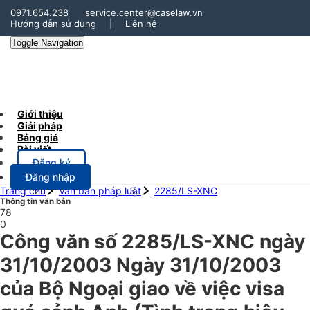
0971.654.238
service.center@caselaw.vn
Hướng dẫn sử dụng
|
Liên hệ
Toggle Navigation
Giới thiệu
Giải pháp
Bảng giá
Bài viết
Đăng ký
Đăng nhập
Trang chủ
Văn bản pháp luật
2285/LS-XNC
Thông tin văn bản
78
0
Công văn số 2285/LS-XNC ngày
31/10/2003 Ngày 31/10/2003
của Bộ Ngoại giao về việc visa