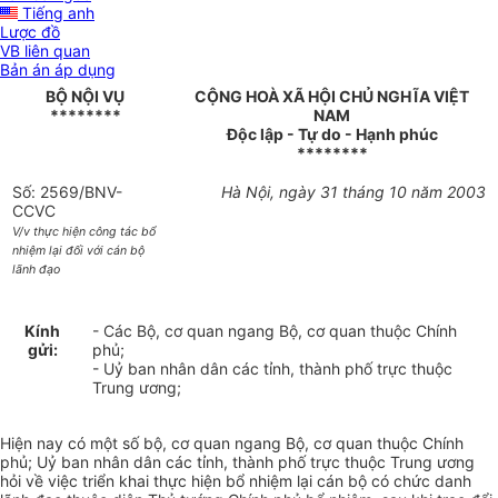
Tiếng anh
Lược đồ
VB liên quan
Bản án áp dụng
BỘ NỘI VỤ
CỘNG HOÀ XÃ HỘI CHỦ NGHĨA VIỆT
********
NAM
Độc lập - Tự do - Hạnh phúc
********
Số: 2569/BNV-
Hà Nội, ngày 31 tháng 10 năm 2003
CCVC
V/v thực hiện công tác bổ
nhiệm lại đối với cán bộ
lãnh đạo
Kính
- Các Bộ, cơ quan ngang Bộ, cơ quan thuộc Chính
gửi:
phủ;
- Uỷ ban nhân dân các tỉnh, thành phố trực thuộc
Trung ương;
Hiện nay có một số bộ, cơ quan ngang Bộ, cơ quan thuộc Chính
phủ; Uỷ ban nhân dân các tỉnh, thành phố trực thuộc Trung ương
hỏi về việc triển khai thực hiện bổ nhiệm lại cán bộ có chức danh