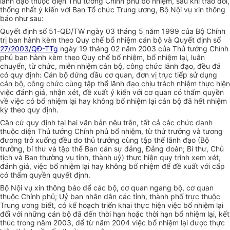
lãnh đạo thuộc diện Thủ tướng Chính phủ bổ nhiệm, sau khi trao đổi,
thống nhất ý kiến với Ban Tổ chức Trung ương, Bộ Nội vụ xin thông
báo như sau:
Quyết định số 51-QĐ/TW ngày 03 tháng 5 năm 1999 của Bộ Chính
trị ban hành kèm theo Quy chế bổ nhiệm cán bộ và Quyết định số
27/2003/QĐ-TTg
ngày 19 tháng 02 năm 2003 của Thủ tướng Chính
phủ ban hành kèm theo Quy chế bổ nhiệm, bổ nhiệm lại, luân
chuyển, từ chức, miễn nhiệm cán bộ, công chức lãnh đạo, đều đã
có quy định: Cán bộ đứng đầu cơ quan, đơn vị trực tiếp sử dụng
cán bộ, công chức cùng tập thể lãnh đạo chịu trách nhiệm thực hiện
việc đánh giá, nhận xét, đề xuất ý kiến với cơ quan có thẩm quyền
về việc có bổ nhiệm lại hay không bổ nhiệm lại cán bộ đã hết nhiệm
kỳ theo quy định.
Căn cứ quy định tại hai văn bản nêu trên, tất cả các chức danh
thuộc diện Thủ tướng Chính phủ bổ nhiệm, từ thứ trưởng và tương
đương trở xuống đều do thủ trưởng cùng tập thể lãnh đạo (Bộ
trưởng, bí thư và tập thể Ban cán sự đảng, Đảng đoàn; Bí thư, Chủ
tịch và Ban thường vụ tỉnh, thành uỷ) thực hiện quy trình xem xét,
đánh giá, việc bổ nhiệm lại hay không bổ nhiệm để đề xuất với cấp
có thẩm quyền quyết định.
Bộ Nội vụ xin thông báo để các bộ, cơ quan ngang bộ, cơ quan
thuộc Chính phủ; Uỷ ban nhân dân các tỉnh, thành phố trực thuộc
Trung ương biết, có kế hoạch triển khai thực hiện việc bổ nhiệm lại
đối với những cán bộ đã đến thời hạn hoặc thời hạn bổ nhiệm lại, kết
thúc trong năm 2003, để từ năm 2004 việc bổ nhiệm lại được thực