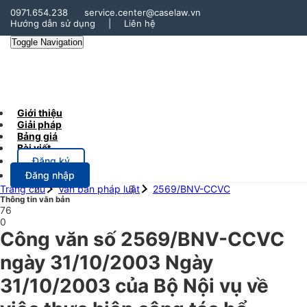
0971.654.238
service.center@caselaw.vn
Hướng dẫn sử dụng
|
Liên hệ
Toggle Navigation
Giới thiệu
Giải pháp
Bảng giá
Bài viết
Đăng ký
Đăng nhập
Trang chủ
Văn bản pháp luật
2569/BNV-CCVC
Thông tin văn bản
76
0
Công văn số 2569/BNV-CCVC
ngày 31/10/2003 Ngày
31/10/2003 của Bộ Nội vụ về