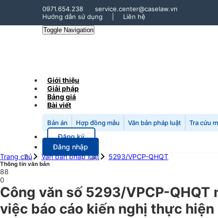
0971.654.238
service.center@caselaw.vn
Hướng dẫn sử dụng
|
Liên hệ
Toggle Navigation
Giới thiệu
Giải pháp
Bảng giá
Bài viết
Bản án
Hợp đồng mẫu
Văn bản pháp luật
Tra cứu 
Đăng ký
Đăng nhập
Trang chủ
Văn bản pháp luật
5293/VPCP-QHQT
Thông tin văn bản
88
0
Công văn số 5293/VPCP-QHQT n
việc báo cáo kiến nghị thực hiệ