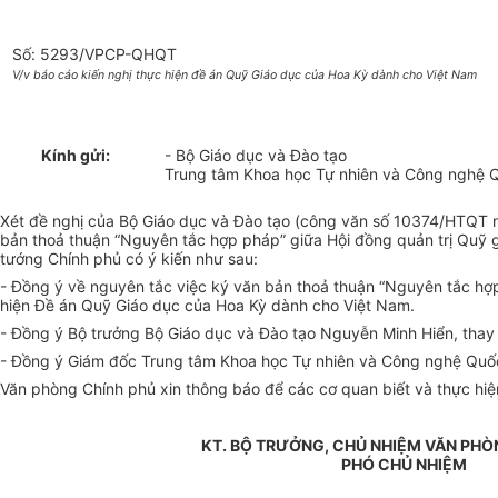
Số: 5293/VPCP-QHQT
V/v báo cáo kiến nghị thực hiện đề án Quỹ Giáo dục của Hoa Kỳ dành cho Việt Nam
Kính gửi:
- Bộ Giáo dục và Đào tạo
Trung tâm Khoa học Tự nhiên và Công nghệ Q
Xét đề nghị của Bộ Giáo dục và Đào tạo (công văn số 10374/HTQT 
bản thoả thuận “Nguyên tắc hợp pháp” giữa Hội đồng quản trị Quỹ
tướng Chính phủ có ý kiến như sau:
- Đồng ý về nguyên tắc việc ký văn bản thoả thuận “Nguyên tắc hợp
hiện Đề án Quỹ Giáo dục của Hoa Kỳ dành cho Việt Nam.
- Đồng ý Bộ trưởng Bộ Giáo dục và Đào tạo Nguyễn Minh Hiển, thay m
- Đồng ý Giám đốc Trung tâm Khoa học Tự nhiên và Công nghệ Quốc
Văn phòng Chính phủ xin thông báo để các cơ quan biết và thực hiệ
KT. BỘ TRƯỞNG, CHỦ NHIỆM VĂN PHÒ
PHÓ CHỦ NHIỆM