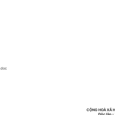
.doc
CỘNG HOÀ XÃ H
Độc lập -