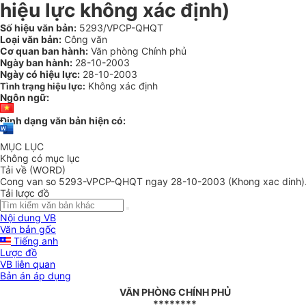
hiệu lực không xác định)
Số hiệu văn bản:
5293/VPCP-QHQT
Loại văn bản:
Công văn
Cơ quan ban hành:
Văn phòng Chính phủ
Ngày ban hành:
28-10-2003
Ngày có hiệu lực:
28-10-2003
Không xác định
Tình trạng hiệu lực:
Ngôn ngữ:
Định dạng văn bản hiện có:
MỤC LỤC
Không có mục lục
Tải về (WORD)
Cong van so 5293-VPCP-QHQT ngay 28-10-2003 (Khong xac dinh)
Tải lược đồ
Nội dung VB
Văn bản gốc
Tiếng anh
Lược đồ
VB liên quan
Bản án áp dụng
VĂN PHÒNG CHÍNH PHỦ
********