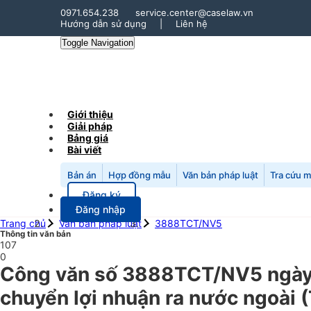
0971.654.238
service.center@caselaw.vn
Hướng dẫn sử dụng
|
Liên hệ
Toggle Navigation
Giới thiệu
Giải pháp
Bảng giá
Bài viết
Bản án
Hợp đồng mẫu
Văn bản pháp luật
Tra cứu 
Đăng ký
Đăng nhập
Trang chủ
Văn bản pháp luật
3888TCT/NV5
Thông tin văn bản
107
0
Công văn số 3888TCT/NV5 ngày 
chuyển lợi nhuận ra nước ngoài (