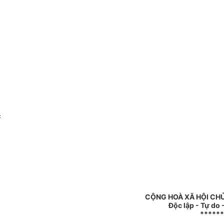
c
CỘNG HOÀ XÃ HỘI CH
Độc lập - Tự do
******