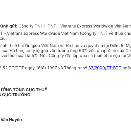
Kính gửi:
Công ty TNHH TNT - Vietrans Express Worldwide Việt Na
- Vietrans Express Worldwide Việt Nam (Công ty TNT) về thuế chuyể
sau:
đánh thuế hai lần giữa Việt Nam và Hà Lan và quy định tại Điểm 5, M
ú của Hà Lan, có tỷ lệ góp vốn tương ứng 60% vốn pháp định của Côn
 với thuế suất là 5%. Nếu Công ty đã nộp quá số thuế phải nộp tại V
 số 52 TC/TCT ngày 16/8/ 1997 và Thông tư số
37/2000/TT-BTC
ngày
RƯỞNG TỔNG CỤC THUẾ
G CỤC TRƯỞNG
 Văn Huyến