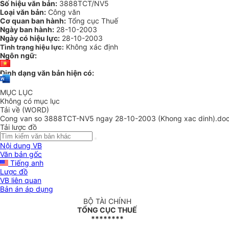
Số hiệu văn bản:
3888TCT/NV5
Loại văn bản:
Công văn
Cơ quan ban hành:
Tổng cục Thuế
Ngày ban hành:
28-10-2003
Ngày có hiệu lực:
28-10-2003
Không xác định
Tình trạng hiệu lực:
Ngôn ngữ:
Định dạng văn bản hiện có:
MỤC LỤC
Không có mục lục
Tải về (WORD)
Cong van so 3888TCT-NV5 ngay 28-10-2003 (Khong xac dinh).do
Tải lược đồ
Nội dung VB
Văn bản gốc
Tiếng anh
Lược đồ
VB liên quan
Bản án áp dụng
BỘ TÀI CHÍNH
TỔNG CỤC THUẾ
********