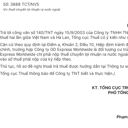
Số: 3888 TCT/NV5
V/v thuế chuyển lợi nhuận ra nước ngoài
Trả lời công văn số 140/TNT ngày 15/9/2003 của Công ty TNHH TNT 
thuế hai lần giữa Việt Nam và Hà Lan, Tổng cục Thuế có ý kiến như 
Căn cứ theo quy định tại Điểm a, Khoản 2, Điều 10, Hiệp định tránh 
chính, trường hợp Công ty GD Express Worldwide là đối tượng cư tr
Express Worldwide chỉ phải nộp thuế chuyển lợi nhuận ra nước ngoài
vào số thuế phải nộp của kỳ tiếp theo.
Thủ tục, hồ sơ đề nghị thoái trả thuế được hướng dẫn tại Thông tư
Tổng cục Thuế thông báo để Công ty TNT biết và thực hiện./.
KT. TỔNG CỤC T
PHÓ TỔN
Phạm