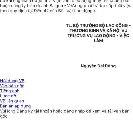
đó khi ông Nam được phía Việt Nam điều động thay thế không bắt
buộc công ty Liên doanh Saigon - VeWong phải trả trợ cấp thôi việc
theo quy định tại Điều 42 của Bộ Luật Lao động./.
TL. BỘ TRƯỞNG BỘ LAO ĐỘNG -
THƯƠNG BINH VÀ XÃ HỘI VỤ
TRƯỞNG VỤ LAO ĐỘNG - VIỆC
LÀM
Nguyễn Đại Đồng
Nội dung VB
Văn bản gốc
Tiếng anh
Lược đồ
VB liên quan
Bản án áp dụng
Vui lòng
Đăng ký
tài khoản hoặc
đăng nhập
để xem và tải văn bản
gốc.