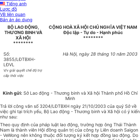
Tiếng anh
Lược đồ
VB liên quan
Bản án áp dụng
BỘ LAO ĐỘNG,
CỘNG HOÀ XÃ HỘI CHỦ NGHĨA VIỆT NAM
THƯƠNG BINH VÀ
Độc lập - Tự do - Hạnh phúc
XÃ HỘI
********
********
Số:
Hà Nội, ngày 28 tháng 10 năm 2003
3855/LĐTBXH-
LĐVL
V/v giải quyết chế độ trợ
cấp thôi việc
Kính gửi:
Sở Lao động - Thương binh và Xã hội Thành phố Hồ Chí
Minh
Trả lời công văn số 3204/LĐTBXH ngày 21/10/2003 của quý Sở về
việc ghi tại trích yếu, Bộ Lao động - Thương binh và Xã hội có ý kiến
như sau:
Theo quy định của pháp luật lao động, trường hợp ông Thái Thành
Nam là thành viên Hội đồng quản trị của công ty Liên doanh Saigon
- VeWong nên không thuộc đối tượng ký kết hợp đồng lao động. Do