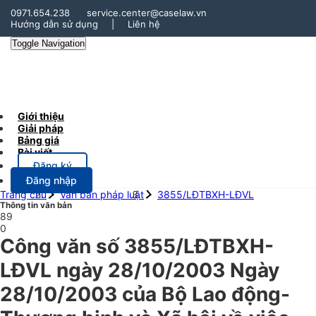
0971.654.238
service.center@caselaw.vn
Hướng dẫn sử dụng
|
Liên hệ
Toggle Navigation
Giới thiệu
Giải pháp
Bảng giá
Bài viết
Đăng ký
Đăng nhập
Trang chủ
Văn bản pháp luật
3855/LĐTBXH-LĐVL
Thông tin văn bản
89
0
Công văn số 3855/LĐTBXH-
LĐVL ngày 28/10/2003 Ngày
28/10/2003 của Bộ Lao động-