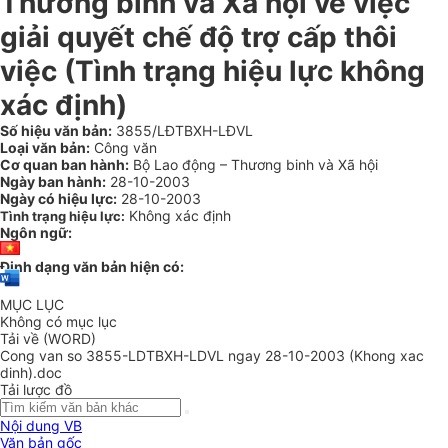
Thương binh và Xã hội về việc
giải quyết chế độ trợ cấp thôi
việc (Tình trạng hiệu lực không
xác định)
Số hiệu văn bản:
3855/LĐTBXH-LĐVL
Loại văn bản:
Công văn
Cơ quan ban hành:
Bộ Lao động – Thương binh và Xã hội
Ngày ban hành:
28-10-2003
Ngày có hiệu lực:
28-10-2003
Không xác định
Tình trạng hiệu lực:
Ngôn ngữ:
Định dạng văn bản hiện có:
MỤC LỤC
Không có mục lục
Tải về (WORD)
Cong van so 3855-LDTBXH-LDVL ngay 28-10-2003 (Khong xac
dinh).doc
Tải lược đồ
Nội dung VB
Văn bản gốc