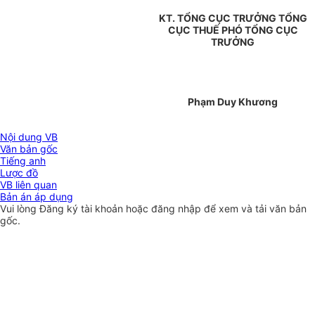
KT. TỔNG CỤC TRƯỞNG TỔNG
CỤC THUẾ PHÓ TỔNG CỤC
TRƯỞNG
Phạm Duy Khương
Nội dung VB
Văn bản gốc
Tiếng anh
Lược đồ
VB liên quan
Bản án áp dụng
Vui lòng
Đăng ký
tài khoản hoặc
đăng nhập
để xem và tải văn bản
gốc.