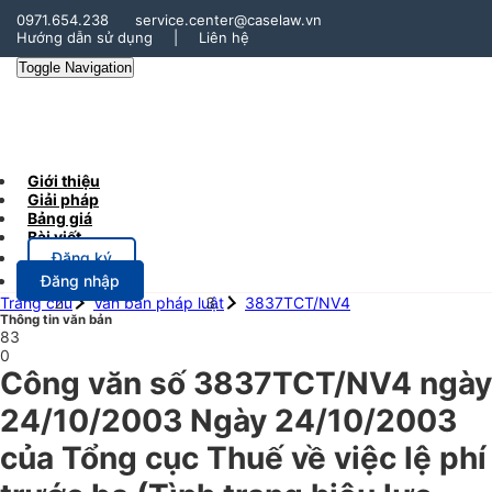
0971.654.238
service.center@caselaw.vn
Hướng dẫn sử dụng
|
Liên hệ
Toggle Navigation
Giới thiệu
Giải pháp
Bảng giá
Bài viết
Đăng ký
Đăng nhập
Trang chủ
Văn bản pháp luật
3837TCT/NV4
Thông tin văn bản
83
0
Công văn số 3837TCT/NV4 ngày
24/10/2003 Ngày 24/10/2003
của Tổng cục Thuế về việc lệ phí