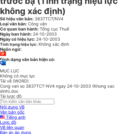
trước bạ (Tình trạng hiệu lực
không xác định)
Số hiệu văn bản:
3837TCT/NV4
Loại văn bản:
Công văn
Cơ quan ban hành:
Tổng cục Thuế
Ngày ban hành:
24-10-2003
Ngày có hiệu lực:
24-10-2003
Không xác định
Tình trạng hiệu lực:
Ngôn ngữ:
Định dạng văn bản hiện có:
MỤC LỤC
Không có mục lục
Tải về (WORD)
Cong van so 3837TCT-NV4 ngay 24-10-2003 (Khong xac
dinh).doc
Tải lược đồ
Nội dung VB
Văn bản gốc
Tiếng anh
Lược đồ
VB liên quan
Bản án áp dụng