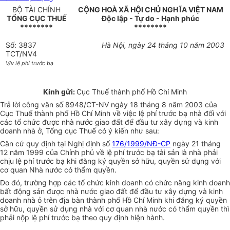
BỘ TÀI CHÍNH
CỘNG HOÀ XÃ HỘI CHỦ NGHĨA VIỆT NAM
TỔNG CỤC THUẾ
Độc lập - Tự do - Hạnh phúc
********
********
Số: 3837
Hà Nội, ngày 24 tháng 10 năm 2003
TCT/NV4
V/v lệ phí trước bạ
Kính gửi:
Cục Thuế thành phố Hồ Chí Minh
Trả lời công văn số 8948/CT-NV ngày 18 tháng 8 năm 2003 của
Cục Thuế thành phố Hồ Chí Minh về việc lệ phí trước bạ nhà đối với
các tổ chức được nhà nước giao đất để đầu tư xây dựng và kinh
doanh nhà ở, Tổng cục Thuế có ý kiến như sau:
Căn cứ quy định tại Nghị định số
176/1999/NĐ-CP
ngày 21 tháng
12 năm 1999 của Chính phủ về lệ phí trước bạ tài sản là nhà phải
chịu lệ phí trước bạ khi đăng ký quyền sở hữu, quyền sử dụng với
cơ quan Nhà nước có thẩm quyền.
Do đó, trường hợp các tổ chức kinh doanh có chức năng kinh doanh
bất động sản được nhà nước giao đất để đầu tư xây dựng và kinh
doanh nhà ỏ trên địa bàn thành phố Hồ Chí Minh khi đăng ký quyền
sở hữu, quyền sử dụng nhà với cơ quan nhà nước có thẩm quyền thì
phải nộp lệ phí trước bạ theo quy định hiện hành.