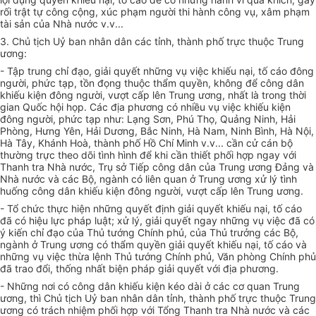
rối trật tự công cộng, xúc phạm người thi hành công vụ, xâm phạm
tài sản của Nhà nước v.v...
3. Chủ tịch Uỷ ban nhân dân các tỉnh, thành phố trực thuộc Trung
ương:
- Tập trung chỉ đạo, giải quyết những vụ việc khiếu nại, tố cáo đông
người, phức tạp, tồn đọng thuộc thẩm quyền, không để công dân
khiếu kiện đông người, vượt cấp lên Trung ương, nhất là trong thời
gian Quốc hội họp. Các địa phương có nhiều vụ việc khiếu kiện
đông người, phức tạp như: Lạng Sơn, Phú Thọ, Quảng Ninh, Hải
Phòng, Hưng Yên, Hải Dương, Bắc Ninh, Hà Nam, Ninh Bình, Hà Nội,
Hà Tây, Khánh Hoà, thành phố Hồ Chí Minh v.v... cần cử cán bộ
thường trực theo dõi tình hình để khi cần thiết phối hợp ngay với
Thanh tra Nhà nước, Trụ sở Tiếp công dân của Trung ương Đảng và
Nhà nước và các Bộ, ngành có liên quan ở Trung ương xử lý tình
huống công dân khiếu kiện đông người, vượt cấp lên Trung ương.
- Tổ chức thực hiện những quyết định giải quyết khiếu nại, tố cáo
đã có hiệu lực pháp luật; xử lý, giải quyết ngay những vụ việc đã có
ý kiến chỉ đạo của Thủ tướng Chính phủ, của Thủ trưởng các Bộ,
ngành ở Trung ương có thẩm quyền giải quyết khiếu nại, tố cáo và
những vụ việc thừa lệnh Thủ tướng Chính phủ, Văn phòng Chính phủ
đã trao đổi, thống nhất biện pháp giải quyết với địa phương.
- Những nơi có công dân khiếu kiện kéo dài ở các cơ quan Trung
ương, thì Chủ tịch Uỷ ban nhân dân tỉnh, thành phố trực thuộc Trung
ương có trách nhiệm phối hợp với Tổng Thanh tra Nhà nước và các