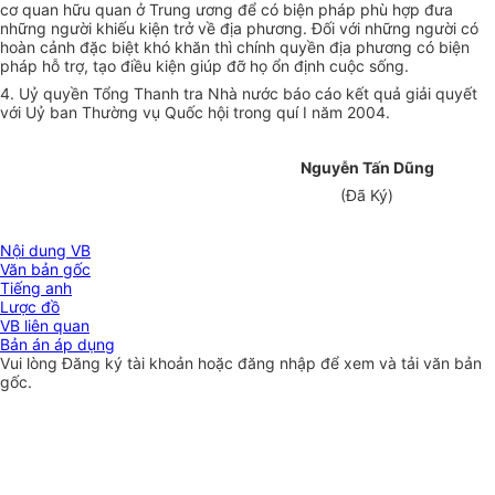
cơ quan hữu quan ở Trung ương để có biện pháp phù hợp đưa
những người khiếu kiện trở về địa phương. Đối với những người có
hoàn cảnh đặc biệt khó khăn thì chính quyền địa phương có biện
pháp hỗ trợ, tạo điều kiện giúp đỡ họ ổn định cuộc sống.
4. Uỷ quyền Tổng Thanh tra Nhà nước báo cáo kết quả giải quyết
với Uỷ ban Thường vụ Quốc hội trong quí I năm 2004.
Nguyễn Tấn Dũng
(Đã Ký)
Nội dung VB
Văn bản gốc
Tiếng anh
Lược đồ
VB liên quan
Bản án áp dụng
Vui lòng
Đăng ký
tài khoản hoặc
đăng nhập
để xem và tải văn bản
gốc.