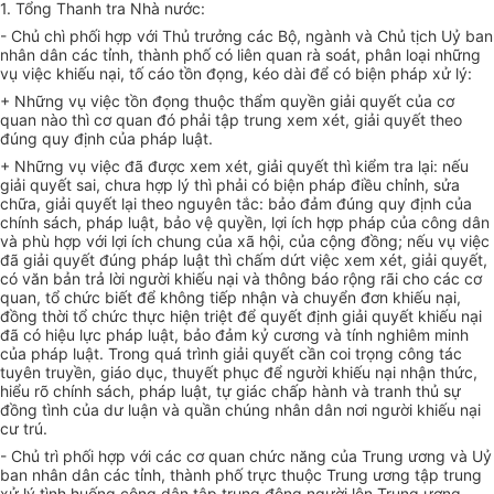
1. Tổng Thanh tra Nhà nước:
- Chủ chì phối hợp với Thủ trưởng các Bộ, ngành và Chủ tịch Uỷ ban
nhân dân các tỉnh, thành phố có liên quan rà soát, phân loại những
vụ việc khiếu nại, tố cáo tồn đọng, kéo dài để có biện pháp xử lý:
+ Những vụ việc tồn đọng thuộc thẩm quyền giải quyết của cơ
quan nào thì cơ quan đó phải tập trung xem xét, giải quyết theo
đúng quy định của pháp luật.
+ Những vụ việc đã được xem xét, giải quyết thì kiểm tra lại: nếu
giải quyết sai, chưa hợp lý thì phải có biện pháp điều chỉnh, sửa
chữa, giải quyết lại theo nguyên tắc: bảo đảm đúng quy định của
chính sách, pháp luật, bảo vệ quyền, lợi ích hợp pháp của công dân
và phù hợp với lợi ích chung của xã hội, của cộng đồng; nếu vụ việc
đã giải quyết đúng pháp luật thì chấm dứt việc xem xét, giải quyết,
có văn bản trả lời người khiếu nại và thông báo rộng rãi cho các cơ
quan, tổ chức biết để không tiếp nhận và chuyển đơn khiếu nại,
đồng thời tổ chức thực hiện triệt để quyết định giải quyết khiếu nại
đã có hiệu lực pháp luật, bảo đảm kỷ cương và tính nghiêm minh
của pháp luật. Trong quá trình giải quyết cần coi trọng công tác
tuyên truyền, giáo dục, thuyết phục để người khiếu nại nhận thức,
hiểu rõ chính sách, pháp luật, tự giác chấp hành và tranh thủ sự
đồng tình của dư luận và quần chúng nhân dân nơi người khiếu nại
cư trú.
- Chủ trì phối hợp với các cơ quan chức năng của Trung ương và Uỷ
ban nhân dân các tỉnh, thành phố trực thuộc Trung ương tập trung
xử lý tình huống công dân tập trung đông người lên Trung ương