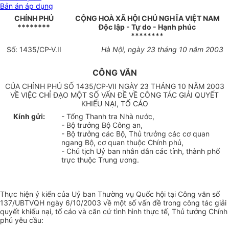
Bản án áp dụng
CHÍNH PHỦ
CỘNG HOÀ XÃ HỘI CHỦ NGHĨA VIỆT NAM
********
Độc lập - Tự do - Hạnh phúc
********
Số: 1435/CP-V.II
Hà Nội, ngày 23 tháng 10 năm 2003
CÔNG VĂN
CỦA CHÍNH PHỦ SỐ 1435/CP-VII NGÀY 23 THÁNG 10 NĂM 2003
VỀ VIỆC CHỈ ĐẠO MỘT SỐ VẤN ĐỀ VỀ CÔNG TÁC GIẢI QUYẾT
KHIẾU NẠI, TỐ CÁO
Kính gửi:
- Tổng Thanh tra Nhà nước,
- Bộ trưởng Bộ Công an,
- Bộ trưởng các Bộ, Thủ trưởng các cơ quan
ngang Bộ, cơ quan thuộc Chính phủ,
- Chủ tịch Uỷ ban nhân dân các tỉnh, thành phố
trực thuộc Trung ương.
Thực hiện ý kiến của Uỷ ban Thường vụ Quốc hội tại Công văn số
137/UBTVQH ngày 6/10/2003 về một số vấn đề trong công tác giải
quyết khiếu nại, tố cáo và căn cứ tình hình thực tế, Thủ tướng Chính
phủ yêu cầu: