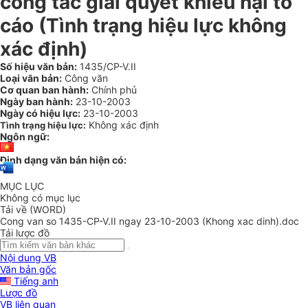
công tác giải quyết khiếu nại tố
cáo (Tình trạng hiệu lực không
xác định)
Số hiệu văn bản:
1435/CP-V.II
Loại văn bản:
Công văn
Cơ quan ban hành:
Chính phủ
Ngày ban hành:
23-10-2003
Ngày có hiệu lực:
23-10-2003
Không xác định
Tình trạng hiệu lực:
Ngôn ngữ:
Định dạng văn bản hiện có:
MỤC LỤC
Không có mục lục
Tải về (WORD)
Cong van so 1435-CP-V.II ngay 23-10-2003 (Khong xac dinh).doc
Tải lược đồ
Nội dung VB
Văn bản gốc
Tiếng anh
Lược đồ
VB liên quan