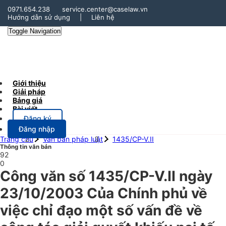
0971.654.238
service.center@caselaw.vn
Hướng dẫn sử dụng
|
Liên hệ
Toggle Navigation
Giới thiệu
Giải pháp
Bảng giá
Bài viết
Đăng ký
Đăng nhập
Trang chủ
Văn bản pháp luật
1435/CP-V.II
Thông tin văn bản
92
0
Công văn số 1435/CP-V.II ngày
23/10/2003 Của Chính phủ về
việc chỉ đạo một số vấn đề về