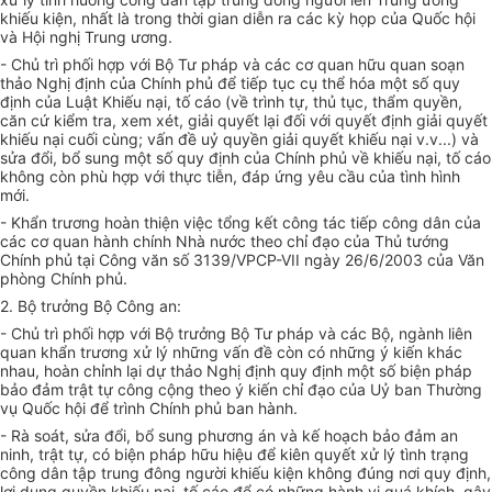
khiếu kiện, nhất là trong thời gian diễn ra các kỳ họp của Quốc hội
và Hội nghị Trung ương.
- Chủ trì phối hợp với Bộ Tư pháp và các cơ quan hữu quan soạn
thảo Nghị định của Chính phủ để tiếp tục cụ thể hóa một số quy
định của Luật Khiếu nại, tố cáo (về trình tự, thủ tục, thẩm quyền,
căn cứ kiểm tra, xem xét, giải quyết lại đối với quyết định giải quyết
khiếu nại cuối cùng; vấn đề uỷ quyền giải quyết khiếu nại v.v...) và
sửa đổi, bổ sung một số quy định của Chính phủ về khiếu nại, tố cáo
không còn phù hợp với thực tiễn, đáp ứng yêu cầu của tình hình
mới.
- Khẩn trương hoàn thiện việc tổng kết công tác tiếp công dân của
các cơ quan hành chính Nhà nước theo chỉ đạo của Thủ tướng
Chính phủ tại Công văn số 3139/VPCP-VII ngày 26/6/2003 của Văn
phòng Chính phủ.
2. Bộ trưởng Bộ Công an:
- Chủ trì phối hợp với Bộ trưởng Bộ Tư pháp và các Bộ, ngành liên
quan khẩn trương xử lý những vấn đề còn có những ý kiến khác
nhau, hoàn chỉnh lại dự thảo Nghị định quy định một số biện pháp
bảo đảm trật tự công cộng theo ý kiến chỉ đạo của Uỷ ban Thường
vụ Quốc hội để trình Chính phủ ban hành.
- Rà soát, sửa đổi, bổ sung phương án và kế hoạch bảo đảm an
ninh, trật tự, có biện pháp hữu hiệu để kiên quyết xử lý tình trạng
công dân tập trung đông người khiếu kiện không đúng nơi quy định,
lợi dụng quyền khiếu nại, tố cáo để có những hành vi quá khích, gây