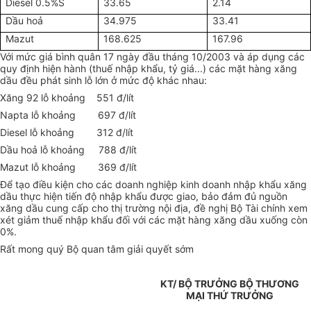
Diesel 0.5%S
33.65
2.14
Dầu hoả
34.975
33.41
Mazut
168.625
167.96
Với mức giá bình quân 17 ngày đầu tháng 10/2003 và áp dụng các
quy định hiện hành (thuế nhập khẩu, tỷ giá...) các mặt hàng xăng
dầu đều phát sinh lỗ lớn ở mức độ khác nhau:
Xăng 92 lỗ khoảng 551 đ/lít
Napta lỗ khoảng 697 đ/lít
Diesel lỗ khoảng 312 đ/lít
Dầu hoả lỗ khoảng 788 đ/lít
Mazut lỗ khoảng 369 đ/lít
Để tạo điều kiện cho các doanh nghiệp kinh doanh nhập khẩu xăng
dầu thực hiện tiến độ nhập khẩu được giao, bảo đảm đủ nguồn
xăng dầu cung cấp cho thị trường nội địa, đề nghị Bộ Tài chính xem
xét giảm thuế nhập khẩu đối với các mặt hàng xăng dầu xuống còn
0%.
Rất mong quý Bộ quan tâm giải quyết sớm
KT/ BỘ TRƯỞNG BỘ THƯƠNG
MẠI THỨ TRƯỞNG