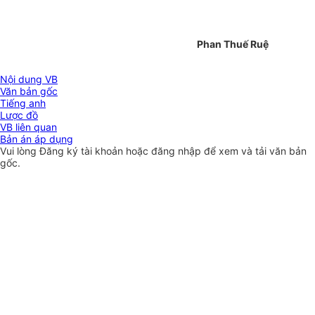
Phan Thuế Ruệ
Nội dung VB
Văn bản gốc
Tiếng anh
Lược đồ
VB liên quan
Bản án áp dụng
Vui lòng
Đăng ký
tài khoản hoặc
đăng nhập
để xem và tải văn bản
gốc.