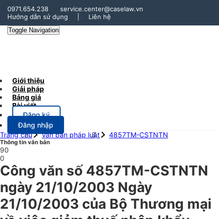
0971.654.238
service.center@caselaw.vn
Hướng dẫn sử dụng
|
Liên hệ
Toggle Navigation
Giới thiệu
Giải pháp
Bảng giá
Bài viết
Đăng ký
Đăng nhập
Trang chủ
Văn bản pháp luật
4857TM-CSTNTN
Thông tin văn bản
90
0
Công văn số 4857TM-CSTNTN
ngày 21/10/2003 Ngày
21/10/2003 của Bộ Thương mại