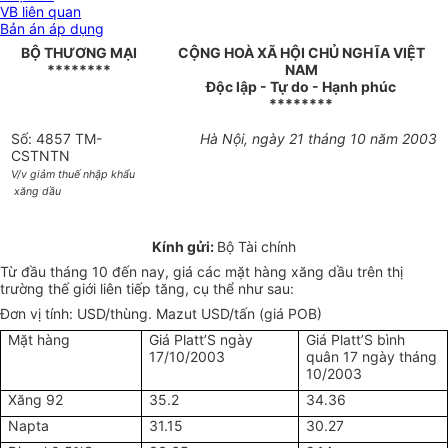
VB liên quan
Bản án áp dụng
BỘ THƯƠNG MẠI
CỘNG HOÀ XÃ HỘI CHỦ NGHĨA VIỆT
********
NAM
Độc lập - Tự do - Hạnh phúc
********
Số: 4857 TM-
Hà Nội, ngày 21 tháng 10 năm 2003
CSTNTN
V/v giảm thuế nhập khẩu
xăng dầu
Kính gửi:
Bộ Tài chính
Từ đầu tháng 10 đến nay, giá các mặt hàng xăng dầu trên thị
trường thế giới liên tiếp tăng, cụ thể như sau:
Đơn vị tính: USD/thùng. Mazut USD/tấn (giá POB)
Mặt hàng
Giá Platt’S ngày
Giá Platt’S bình
17/10/2003
quân 17 ngày tháng
10/2003
Xăng 92
35.2
34.36
Napta
31.15
30.27