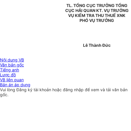
TL. TỔNG CỤC TRƯỞNG TỔNG
CỤC HẢI QUAN KT. VỤ TRƯỞNG
VỤ KIỂM TRA THU THUẾ XNK
PHÓ VỤ TRƯỞNG
Lê Thành Đức
Nội dung VB
Văn bản gốc
Tiếng anh
Lược đồ
VB liên quan
Bản án áp dụng
Vui lòng
Đăng ký
tài khoản hoặc
đăng nhập
để xem và tải văn bản
gốc.