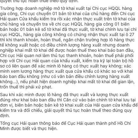
quyết thủ tục hoàn thuế theo quy định.
Trường hợp doanh nghiệp mở tờ khai xuất tại Chi cục HQQL hàng
gia công, Chi cục chuyển 01 bản tờ khai của chủ hàng đến Chi cục
Hải quan Cửa khẩu kiểm tra rồi xác nhận thực xuất trên tờ khai của
chủ hàng và chuyển tra về chi cục HQQL hàng gia công 01 biên
bản hoặc 01 bản kê số tờ khai đã thực xuất, tờ khai chính lưu tại chi
cục HQQL, hàng gia công không có chứng nhận thực xuất tại ô 27
thì khi thanh khoản, hoàn thuế, ngăn chặn trường hợp lô hàng thực
tế không xuất hoặc có điều chỉnh lượng hàng xuất nhưng doanh
nghiệp khai mất tờ khai để được hoàn thuế theo khai báo ban đầu,
Chi cục Hải quan nơi làm thủ tục thanh khoản, hoàn thuế phải phối
hợp với Chi cục Hải quan của khẩu xuất, kiểm tra kỹ lại toàn bộ hồ
sơ có liên quan để xác minh lô hàng có thực xuất hay không; xác
minh xem lương hàng thực xuất qua cửa khẩu có khác so với khai
báo ban đầu không (như có văn bản điều chỉnh lượng hàng xuất
không...), nếu phát hiện doanh nghiệp khai mất tờ khai để gian lận,
trốn thuế thì phải xử phạt.
Sau khi xác minh được lô hàng đã thực xuất và lượng thực xuất
đúng như khai báo ban đầu thì Căn cứ vào bản chính tờ khai lưu tại
đơn vị, biên bản hoặc bản kê tờ khai xuất của Hải quan cửa khẩu để
kiểm tra và đối chiếu, giải quyết thủ tục hoàn thuế theo đúng quy
định.
Tổng cục Hải quan thông báo để Cục Hải quan thành phố Hồ Chí
Minh được biết và thực hiện.