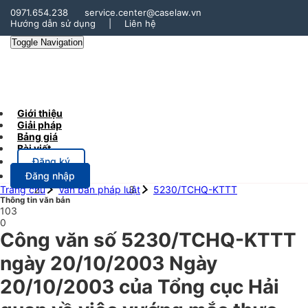
0971.654.238
service.center@caselaw.vn
Hướng dẫn sử dụng
|
Liên hệ
Toggle Navigation
Giới thiệu
Giải pháp
Bảng giá
Bài viết
Đăng ký
Đăng nhập
Trang chủ
Văn bản pháp luật
5230/TCHQ-KTTT
Thông tin văn bản
103
0
Công văn số 5230/TCHQ-KTTT
ngày 20/10/2003 Ngày
20/10/2003 của Tổng cục Hải