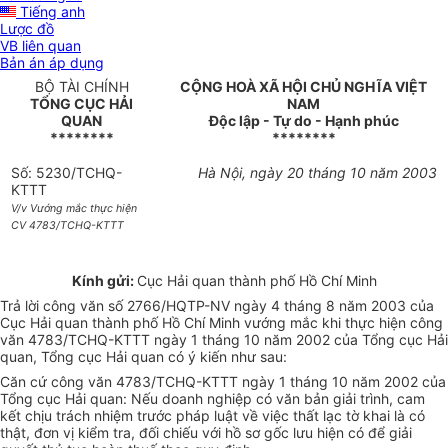
Tiếng anh
Lược đồ
VB liên quan
Bản án áp dụng
BỘ TÀI CHÍNH
CỘNG HOÀ XÃ HỘI CHỦ NGHĨA VIỆT
TỔNG CỤC HẢI
NAM
QUAN
Độc lập - Tự do - Hạnh phúc
********
********
Số: 5230/TCHQ-
Hà Nội, ngày 20 tháng 10 năm 2003
KTTT
V/v Vướng mắc thực hiện
CV 4783/TCHQ-KTTT
Kính gửi:
Cục Hải quan thành phố Hồ Chí Minh
Trả lời công văn số 2766/HQTP-NV ngày 4 tháng 8 năm 2003 của
Cục Hải quan thành phố Hồ Chí Minh vướng mắc khi thực hiện công
văn 4783/TCHQ-KTTT ngày 1 tháng 10 năm 2002 của Tổng cục Hải
quan, Tổng cục Hải quan có ý kiến như sau:
Căn cứ công văn 4783/TCHQ-KTTT ngày 1 tháng 10 năm 2002 của
Tổng cục Hải quan: Nếu doanh nghiệp có văn bản giải trình, cam
kết chịu trách nhiệm trước pháp luật về việc thất lạc tờ khai là có
thật, đơn vị kiểm tra, đối chiếu với hồ sơ gốc lưu hiện có để giải