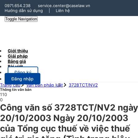
0971.654.238
service.center@caselaw.vn
Hướng dẫn sử dụng
|
Liên hệ
Toggle Navigation
Giới thiệu
Giải pháp
Bảng giá
Bài viết
Đăng ký
Đăng nhập
Trang chủ
Văn bản pháp luật
3728TCT/NV2
Thông tin văn bản
110
0
Công văn số 3728TCT/NV2 ngày
20/10/2003 Ngày 20/10/2003
của Tổng cục thuế về việc thuế