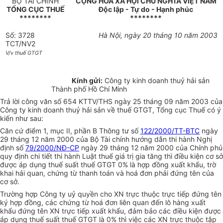
BỘ TÀI CHÍNH
CỘNG HOÀ XÃ HỘI CHỦ NGHĨA VIỆT NAM
TỔNG CỤC THUẾ
Độc lập - Tự do - Hạnh phúc
********
********
Số: 3728
Hà Nội, ngày 20 tháng 10 năm 2003
TCT/NV2
V/v thuế GTGT
Kính gửi:
Công ty kinh doanh thuỷ hải sản
Thành phố Hồ Chí Minh
Trả lời công văn số 654 KTTV/THS ngày 25 tháng 09 năm 2003 của
Công ty kinh doanh thuỷ hải sản về thuế GTGT, Tổng cục Thuế có ý
kiến như sau:
Căn cứ điểm 1, mục II, phần B Thông tư số
122/2000/TT-BTC
ngày
29 tháng 12 năm 2000 của Bộ Tài chính hướng dẫn thi hành Nghị
định số
79/2000/NĐ-CP
ngày 29 tháng 12 năm 2000 của Chính phủ
quy định chi tiết thi hành Luật thuế giá trị gia tăng thì điều kiện cơ sở
được áp dụng thuế suất thuế GTGT 0% là hợp đồng xuất khẩu, trờ
khai hải quan, chứng từ thanh toán và hoá đơn phải đứng tên của
cơ sở.
Trường hợp Công ty uỷ quyền cho XN trực thuộc trực tiếp đứng tên
ký hợp đồng, các chứng từ hoá đơn liên quan đến lô hàng xuất
khẩu đứng tên XN trực tiếp xuất khẩu, đảm bảo các điều kiện được
áp dụng thuế suất thuế GTGT là 0% thì việc các XN trực thuộc tập