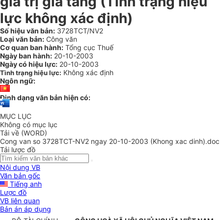
giá trị gia tăng (Tình trạng hiệu
lực không xác định)
Số hiệu văn bản:
3728TCT/NV2
Loại văn bản:
Công văn
Cơ quan ban hành:
Tổng cục Thuế
Ngày ban hành:
20-10-2003
Ngày có hiệu lực:
20-10-2003
Không xác định
Tình trạng hiệu lực:
Ngôn ngữ:
Định dạng văn bản hiện có:
MỤC LỤC
Không có mục lục
Tải về (WORD)
Cong van so 3728TCT-NV2 ngay 20-10-2003 (Khong xac dinh).doc
Tải lược đồ
Nội dung VB
Văn bản gốc
Tiếng anh
Lược đồ
VB liên quan
Bản án áp dụng