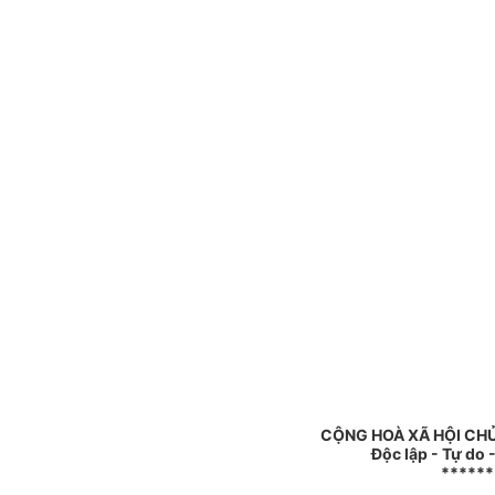
CỘNG HOÀ XÃ HỘI CHỦ
Độc lập - Tự do
******