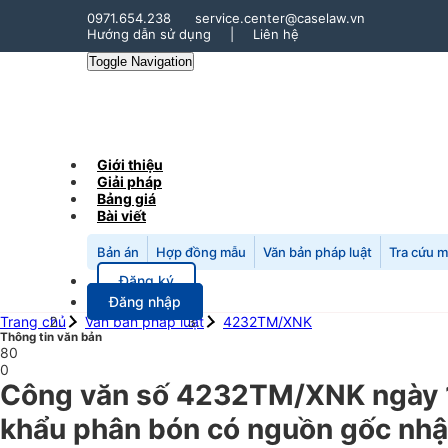
0971.654.238
service.center@caselaw.vn
Hướng dẫn sử dụng
|
Liên hệ
Toggle Navigation
Giới thiệu
Giải pháp
Bảng giá
Bài viết
Bản án
Hợp đồng mẫu
Văn bản pháp luật
Tra cứu 
Đăng ký
Đăng nhập
Trang chủ
Văn bản pháp luật
4232TM/XNK
Thông tin văn bản
80
0
Công văn số 4232TM/XNK ngày 1
khẩu phân bón có nguồn gốc nhập