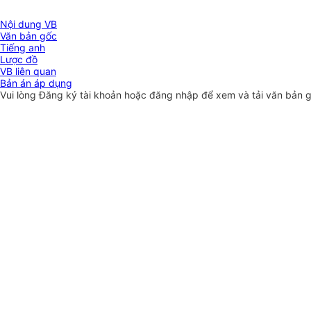
Nội dung VB
Văn bản gốc
Tiếng anh
Lược đồ
VB liên quan
Bản án áp dụng
Vui lòng
Đăng ký
tài khoản hoặc
đăng nhập
để xem và tải văn bản 