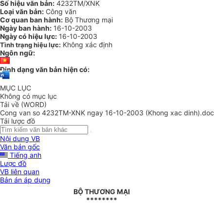
Số hiệu văn bản:
4232TM/XNK
Loại văn bản:
Công văn
Cơ quan ban hành:
Bộ Thương mại
Ngày ban hành:
16-10-2003
Ngày có hiệu lực:
16-10-2003
Không xác định
Tình trạng hiệu lực:
Ngôn ngữ:
Định dạng văn bản hiện có:
MỤC LỤC
Không có mục lục
Tải về (WORD)
Cong van so 4232TM-XNK ngay 16-10-2003 (Khong xac dinh).doc
Tải lược đồ
Nội dung VB
Văn bản gốc
Tiếng anh
Lược đồ
VB liên quan
Bản án áp dụng
BỘ THƯƠNG MẠI
********