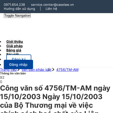
0971.654.238
service.center@caselaw.vn
Hướng dẫn sử dụng
|
Liên hệ
Toggle Navigation
Giới thiệu
Giải pháp
Bảng giá
Bài viết
Đăng ký
Đăng nhập
Trang chủ
Văn bản pháp luật
4756/TM-AM
Thông tin văn bản
92
0
Công văn số 4756/TM-AM ngày
15/10/2003 Ngày 15/10/2003
của Bộ Thương mại về việc