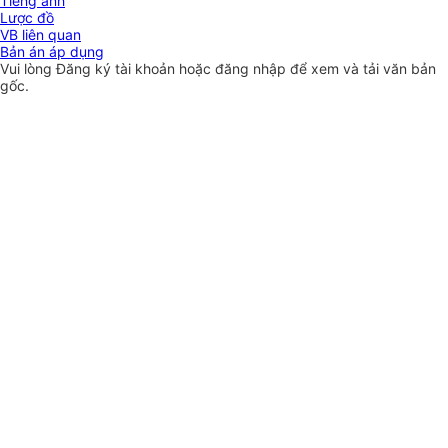
Tiếng anh
Lược đồ
VB liên quan
Bản án áp dụng
Vui lòng
Đăng ký
tài khoản hoặc
đăng nhập
để xem và tải văn bản
gốc.