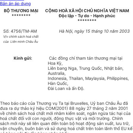
Bản án áp dụng
BỘ THƯƠNG MẠI
CỘNG HOÀ XÃ HỘI CHỦ NGHĨA VIỆT NAM
********
Độc lập - Tự do - Hạnh phúc
********
Số: 4756/TM-AM
Hà Nội, ngày 15 tháng 10 năm 2003
V/v chính sách hoá chất
của Liên minh Châu Âu
Kính gửi:
Các đồng chí tham tán thương mại tại
Hoa Kỳ,
Liên bang Nga, Trung Quốc, Nhật bản,
Australia,
Indonesia, Thailan, Maylaysia, Philippines,
Hàn Quốc,
Đài Loan và ấn Độ.
Theo báo cáo của Thương vụ Ta tại Bruxelles, Uỷ ban Châu Âu đã
đưa ra dự thảo ký hiệu COM(2001) 88 ngày 27 tháng 2 năm 2001
về chính sách hoá chất mới nhằm kiểm soát, ngăn ngừa tác hại của
hoá chất đối với con người, động thực vật và môi trường. Chính
sách mới này sẽ liên quan đến toàn bộ hoạt động sản xuất, lưu trữ,
vận chuyển, buôn bán và sử dụng hoá chất trên toàn lãnh thổ EU kể