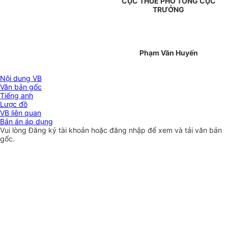
CỤC THUẾ PHÓ TỔNG CỤC
TRƯỞNG
Phạm Văn Huyến
Nội dung VB
Văn bản gốc
Tiếng anh
Lược đồ
VB liên quan
Bản án áp dụng
Vui lòng
Đăng ký
tài khoản hoặc
đăng nhập
để xem và tải văn bản
gốc.