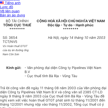
Tiếng anh
Lược đồ
VB liên quan
Bản án áp dụng
BỘ TÀI CHÍNH
CỘNG HOÀ XÃ HỘI CHỦ NGHĨA VIỆT NAM
TỔNG CỤC THUẾ
Độc lập - Tự do - Hạnh phúc
********
********
Số: 3654
Hà Nội, ngày 14 tháng 10 năm 2003
TCT/NV5
V/v Hoàn thuế GTGT
của dự án đường ống
Nam Côn Sơn
Kính gửi:
- Văn phòng đại diện Công ty Pipelines Việt Nam
B.V
- Cục thuế tỉnh Bà Rịa - Vũng Tàu
Trả lời công văn đề ngày 11 tháng 08 năm 2003 của Văn phòng đại
diện Công ty Pipelines Việt Nam B.V và công văn số 2385 CT-LD
ngày 9 tháng 9 năm 2003 của Cục thuế tỉnh Bà Rịa - Vũng Tàu đề
nghị xem xét việc hoàn thuế GTGT phát sinh từ tháng 11/2001 đến
tháng 12/2001 nhưng nộp vào tháng 11/2002, Tổng cục thuế có ý