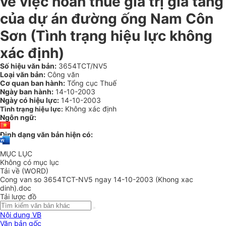
về việc hoàn thuế giá trị gia tăng
của dự án đường ống Nam Côn
Sơn (Tình trạng hiệu lực không
xác định)
Số hiệu văn bản:
3654TCT/NV5
Loại văn bản:
Công văn
Cơ quan ban hành:
Tổng cục Thuế
Ngày ban hành:
14-10-2003
Ngày có hiệu lực:
14-10-2003
Không xác định
Tình trạng hiệu lực:
Ngôn ngữ:
Định dạng văn bản hiện có:
MỤC LỤC
Không có mục lục
Tải về (WORD)
Cong van so 3654TCT-NV5 ngay 14-10-2003 (Khong xac
dinh).doc
Tải lược đồ
Nội dung VB
Văn bản gốc