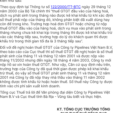
kiến như sau:
Theo quy định tại Thông tư số
122/2000/TT-BTC
ngày 29 tháng 12
năm 2000 của Bộ Tài chính thì “thuế GTGT đầu vào của hàng hoá,
dịch vụ phát sinh trong tháng nào được kê khai khấu từ khi xác định
số thuế phải nộp của tháng đó, không phân biệt đã xuất dùng hay
còn để trong kho. Trường hợp hoá đơn GTGT hoặc chứng từ nộp
thuế GTGT đầu vào của hàng hoá, dịch vụ mua vào phát sinh trong
tháng nhưng chưa kê khai kịp trong tháng thì được kê khai khấu trừ
vào các tháng tiếp sau, trường hợp do lý do khách quan thì được
khấu trừ trong thời gian tối đa là 3 tháng tiếp sau”.
Đối với đề nghị hoàn thuế GTGT của Công ty Pipelines Việt Nam B.V,
theo báo cáo của Cục thuế thì số thuế GTGT đề nghị hoàn là số thuế
phát sinh của tháng 11 và tháng 12 năm 2001 và được nộp vào
tháng 11/2002 nhưng đến ngày 18 tháng 4 năm 2003, Công ty mới
nộp hồ sơ xin hoàn thuế GTGT. Như vậy, Căn cứ quy định nêu trên,
trường hợp của Công ty đã quá thời gian được phép kê khai khấu
trừ thuế, do vậy số thuế GTGT phát sinh tháng 11 và tháng 12 năm
2001 mà Công ty đã nộp thay nhà thầu vào tháng 11 năm 2002
không được tính khấu từ hoặc hoàn thuế. Số thuế này Công ty được
tính vào chi phí sản xuất kinh doanh.
Tổng cục Thuế trả lời để Văn phòng đại diện Công ty Pipelines Việt
Nam B.V và Cục thuế tỉnh Bà Rịa - Vũng tàu biết và thực hiện.
KT. TỔNG CỤC TRƯỞNG TỔNG