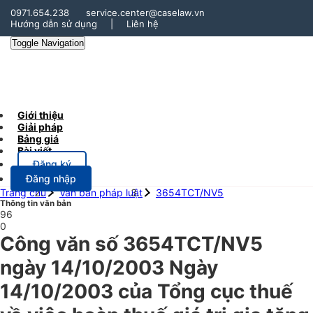
0971.654.238
service.center@caselaw.vn
Hướng dẫn sử dụng
|
Liên hệ
Toggle Navigation
Giới thiệu
Giải pháp
Bảng giá
Bài viết
Đăng ký
Đăng nhập
Trang chủ
Văn bản pháp luật
3654TCT/NV5
Thông tin văn bản
96
0
Công văn số 3654TCT/NV5
ngày 14/10/2003 Ngày
14/10/2003 của Tổng cục thuế