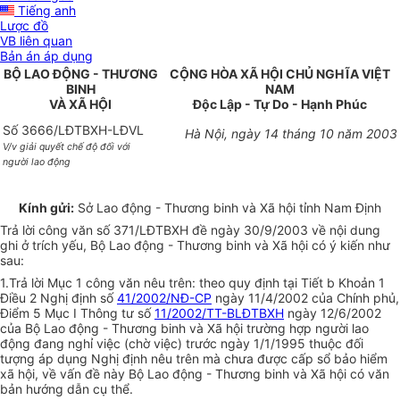
Tiếng anh
Lược đồ
VB liên quan
Bản án áp dụng
BỘ LAO ĐỘNG - THƯƠNG
CỘNG HÒA XÃ HỘI CHỦ NGHĨA VIỆT
BINH
NAM
VÀ XÃ HỘI
Độc Lập - Tự Do - Hạnh Phúc
Số 3666/LĐTBXH-LĐVL
Hà Nội, ngày 14 tháng 10 năm 2003
V/v giải quyết chế độ đối với
người lao động
Kính gửi:
Sở Lao động - Thương binh và Xã hội tỉnh Nam Định
Trả lời công văn số 371/LĐTBXH đề ngày 30/9/2003 về nội dung
ghi ở trích yếu, Bộ Lao động - Thương binh và Xã hội có ý kiến như
sau:
1.Trả lời Mục 1 công văn nêu trên: theo quy định tại Tiết b Khoản 1
Điều 2 Nghị định số
41/2002/NĐ-CP
ngày 11/4/2002 của Chính phủ,
Điểm 5 Mục I Thông tư số
11/2002/TT-BLĐTBXH
ngày 12/6/2002
của Bộ Lao động - Thương binh và Xã hội trường hợp người lao
động đang nghỉ việc (chờ việc) trước ngày 1/1/1995 thuộc đối
tượng áp dụng Nghị định nêu trên mà chưa được cấp sổ bảo hiểm
xã hội, về vấn đề này Bộ Lao động - Thương binh và Xã hội có văn
bản hướng dẫn cụ thể.