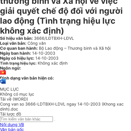
thương binh và Xã hội về việc
giải quyết chế độ đối với người
lao động (Tình trạng hiệu lực
không xác định)
Số hiệu văn bản:
3666/LĐTBXH-LĐVL
Loại văn bản:
Công văn
Cơ quan ban hành:
Bộ Lao động – Thương binh và Xã hội
Ngày ban hành:
14-10-2003
Ngày có hiệu lực:
14-10-2003
Không xác định
Tình trạng hiệu lực:
Ngôn ngữ:
Định dạng văn bản hiện có:
MỤC LỤC
Không có mục lục
Tải về (WORD)
Cong van so 3666-LDTBXH-LDVL ngay 14-10-2003 (Khong xac
dinh).doc
Tải lược đồ
Nội dung VB
Văn bản gốc