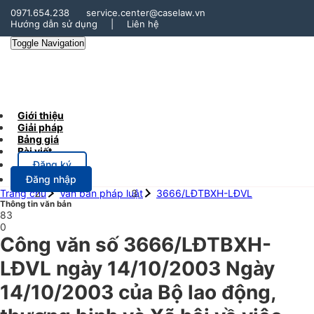
0971.654.238
service.center@caselaw.vn
Hướng dẫn sử dụng
|
Liên hệ
Toggle Navigation
Giới thiệu
Giải pháp
Bảng giá
Bài viết
Đăng ký
Đăng nhập
Trang chủ
Văn bản pháp luật
3666/LĐTBXH-LĐVL
Thông tin văn bản
83
0
Công văn số 3666/LĐTBXH-
LĐVL ngày 14/10/2003 Ngày
14/10/2003 của Bộ lao động,