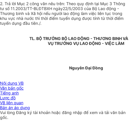
2. Trả lời Mục 2 công văn nêu trên: Theo quy định tại Mục 3 Thông
tư số 11.2003/TT-BLĐTBXH ngày22/5/2003 của Bộ Lao động -
Thương binh và Xã hội nếu người lao động làm việc liên tục trong
khu vực nhà nước thì thời điểm tuyển dụng được tính từ thời điểm
tuyển dụng đầu tiên./.
TL. BỘ TRƯỞNG BỘ LAO ĐỘNG - THƯƠNG BINH VÀ 
VỤ TRƯỞNG VỤ LAO ĐỘNG - VIỆC LÀM
Nguyễn Đại Đồng
Nội dung VB
Văn bản gốc
Tiếng anh
Lược đồ
VB liên quan
Bản án áp dụng
Vui lòng
Đăng ký
tài khoản hoặc
đăng nhập
để xem và tải văn bản
gốc.