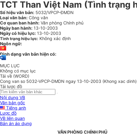
TCT Than Việt Nam (Tình trạng h
Số hiệu văn bản:
5032/VPCP-ĐMDN
Loại văn bản:
Công văn
Cơ quan ban hành:
Văn phòng Chính phủ
Ngày ban hành:
13-10-2003
Ngày có hiệu lực:
13-10-2003
Không xác định
Tình trạng hiệu lực:
Ngôn ngữ:
Định dạng văn bản hiện có:
MỤC LỤC
Không có mục lục
Tải về (WORD)
Cong van so 5032-VPCP-DMDN ngay 13-10-2003 (Khong xac dinh)
Tải lược đồ
Nội dung VB
Văn bản gốc
Tiếng anh
Lược đồ
VB liên quan
Bản án áp dụng
VĂN PHÒNG CHÍNH PHỦ