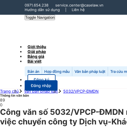
0971.654.238
service.center@caselaw.vn
Hướng dẫn sử dụng
|
Liên hệ
Toggle Navigation
Giới thiệu
Giải pháp
Bảng giá
Bài viết
Bản án
Hợp đồng mẫu
Văn bản pháp luật
Tra cứu 
Đăng ký
Đăng nhập
Trang chủ
Văn bản pháp luật
5032/VPCP-ĐMDN
Thông tin văn bản
89
0
Công văn số 5032/VPCP-ĐMDN n
việc chuyển công ty Dịch vụ-Khá