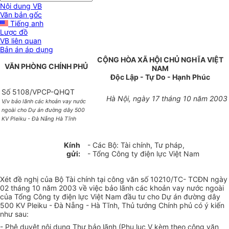
Nội dung VB
Văn bản gốc
Tiếng anh
Lược đồ
VB liên quan
Bản án áp dụng
CỘNG HÒA XÃ HỘI CHỦ NGHĨA VIỆT
VĂN PHÒNG CHÍNH PHỦ
NAM
Độc Lập - Tự Do - Hạnh Phúc
Số 5108/VPCP-QHQT
Hà Nội, ngày 17 tháng 10 năm 2003
V/v bảo lãnh các khoản vay nước
ngoài cho Dự án đường dây 500
KV Pleiku - Đà Nẵng Hà Tĩnh
Kính
- Các Bộ: Tài chính, Tư pháp,
gửi:
- Tổng Công ty điện lực Việt Nam
Xét đề nghị của Bộ Tài chính tại công văn số 10210/TC- TCĐN ngày
02 tháng 10 năm 2003 về việc bảo lãnh các khoản vay nước ngoài
của Tổng Công ty điện lực Việt Nam đầu tư cho Dự án đường dây
500 KV Pleiku - Đà Nẵng - Hà Tĩnh, Thủ tướng Chính phủ có ý kiến
như sau:
- Phê duyệt nội dung Thư bảo lãnh (Phụ lục V kèm theo công văn