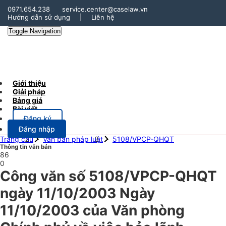
0971.654.238
service.center@caselaw.vn
Hướng dẫn sử dụng
|
Liên hệ
Toggle Navigation
Giới thiệu
Giải pháp
Bảng giá
Bài viết
Đăng ký
Đăng nhập
Trang chủ
Văn bản pháp luật
5108/VPCP-QHQT
Thông tin văn bản
86
0
Công văn số 5108/VPCP-QHQT
ngày 11/10/2003 Ngày
11/10/2003 của Văn phòng