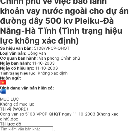
Chính phủ về việc bảo lãnh
khoản vay nước ngoài cho dự án
đường dây 500 kv Pleiku-Đà
Nẵng-Hà Tĩnh (Tình trạng hiệu
lực không xác định)
Số hiệu văn bản:
5108/VPCP-QHQT
Loại văn bản:
Công văn
Cơ quan ban hành:
Văn phòng Chính phủ
Ngày ban hành:
11-10-2003
Ngày có hiệu lực:
11-10-2003
Không xác định
Tình trạng hiệu lực:
Ngôn ngữ:
Định dạng văn bản hiện có:
MỤC LỤC
Không có mục lục
Tải về (WORD)
Cong van so 5108-VPCP-QHQT ngay 11-10-2003 (Khong xac
dinh).doc
Tải lược đồ