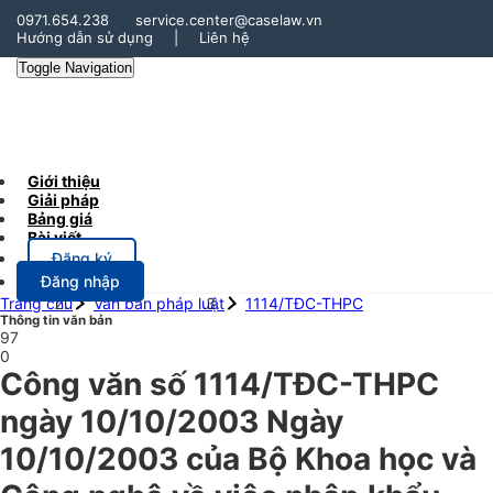
0971.654.238
service.center@caselaw.vn
Hướng dẫn sử dụng
|
Liên hệ
Toggle Navigation
Giới thiệu
Giải pháp
Bảng giá
Bài viết
Đăng ký
Đăng nhập
Trang chủ
Văn bản pháp luật
1114/TĐC-THPC
Thông tin văn bản
97
0
Công văn số 1114/TĐC-THPC
ngày 10/10/2003 Ngày
10/10/2003 của Bộ Khoa học và