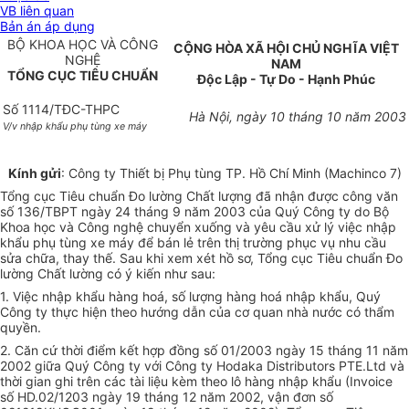
VB liên quan
Bản án áp dụng
BỘ KHOA HỌC VÀ CÔNG
CỘNG HÒA XÃ HỘI CHỦ NGHĨA VIỆT
NGHỆ
NAM
TỔNG CỤC TIÊU CHUẨN
Độc Lập - Tự Do - Hạnh Phúc
Số 1114/TĐC-THPC
Hà Nội, ngày 10 tháng 10 năm 2003
V/v nhập khẩu phụ tùng xe máy
Kính gửi
: Công ty Thiết bị Phụ tùng TP. Hồ Chí Minh (Machinco 7)
Tổng cục Tiêu chuẩn Đo lường Chất lượng đã nhận được công văn
số 136/TBPT ngày 24 tháng 9 năm 2003 của Quý Công ty do Bộ
Khoa học và Công nghệ chuyển xuống và yêu cầu xử lý việc nhập
khẩu phụ tùng xe máy để bán lẻ trên thị trường phục vụ nhu cầu
sửa chữa, thay thế. Sau khi xem xét hồ sơ, Tổng cục Tiêu chuẩn Đo
lường Chất lường có ý kiến như sau:
1. Việc nhập khẩu hàng hoá, số lượng hàng hoá nhập khẩu, Quý
Công ty thực hiện theo hướng dẫn của cơ quan nhà nước có thẩm
quyền.
2. Căn cứ thời điểm kết hợp đồng số 01/2003 ngày 15 tháng 11 năm
2002 giữa Quý Công ty với Công ty Hodaka Distributors PTE.Ltd và
thời gian ghi trên các tài liệu kèm theo lô hàng nhập khẩu (Invoice
số HD.02/1203 ngày 19 tháng 12 năm 2002, vận đơn số