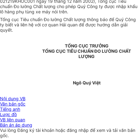
021219KHOC001 ngày 19 tháng 12 năm 2002), Tổng cục Tiêu
chuẩn Đo lường Chất lượng cho phép Quý Công ty được nhập khẩu
lô hàng phụ tùng xe máy nói trên.
Tổng cục Tiêu chuẩn Đo lường Chất lượng thông báo để Quý Công
ty biết và liên hệ với cơ quan Hải quan để được hướng dẫn giải
quyết.
TỔNG CỤC TRƯỞNG
TỔNG CỤC TIÊU CHUẨN ĐO LƯỜNG CHẤT
LƯỢNG
Ngô Quý Việt
Nội dung VB
Văn bản gốc
Tiếng anh
Lược đồ
VB liên quan
Bản án áp dụng
Vui lòng
Đăng ký
tài khoản hoặc
đăng nhập
để xem và tải văn bản
gốc.