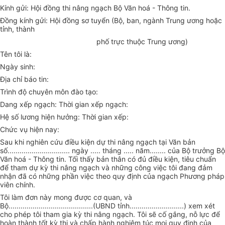
Kính gửi: Hội đồng thi nâng ngạch Bộ Văn hoá - Thông tin.
Đồng kính gửi: Hội đồng sơ tuyển (Bộ, ban, ngành Trung ương hoặc
tỉnh, thành
phố trực thuộc Trung ương)
Tên tôi là:
Ngày sinh:
Địa chỉ báo tin:
Trình độ chuyên môn đào tạo:
Dang xếp ngạch: Thời gian xếp ngạch:
Hệ số lương hiện hưởng: Thời gian xếp:
Chức vụ hiện nay:
Sau khi nghiên cứu điều kiện dự thi nâng ngạch tại Văn bản
số............................... ngày ..... tháng ..... năm........ của Bộ trưởng Bộ
Văn hoá - Thông tin. Tối thấy bản thân có đủ điều kiện, tiêu chuẩn
để tham dự kỳ thi nâng ngạch và những công việc tôi đang đảm
nhận đã có những phần việc theo quy định của ngạch Phương pháp
viên chính.
Tôi làm đơn này mong được cơ quan, và
Bộ..........................................(UBND tỉnh...........................) xem xét
cho phép tôi tham gia kỳ thi nâng ngạch. Tôi sẽ cố gắng, nỗ lực để
hoàn thành tốt kỳ thi và chấp hành nghiêm túc mọi quy định của