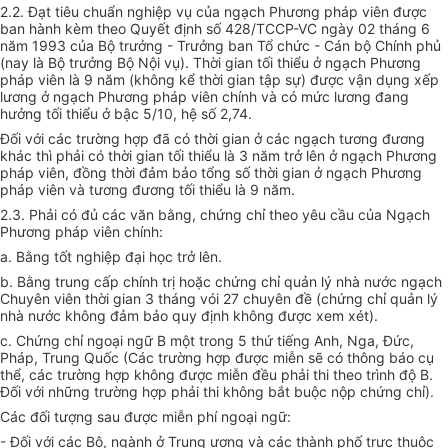
2.2. Đạt tiêu chuẩn nghiệp vụ của ngạch Phương pháp viên được
ban hành kèm theo Quyết định số 428/TCCP-VC ngày 02 tháng 6
năm 1993 của Bộ trưởng - Trưởng ban Tổ chức - Cán bộ Chính phủ
(nay là Bộ trưởng Bộ Nội vụ). Thời gian tối thiểu ở ngạch Phương
pháp viên là 9 năm (không kể thời gian tập sự) được vận dụng xếp
lương ở ngạch Phương pháp viên chính và có mức lương đang
hưởng tối thiểu ở bậc 5/10, hệ số 2,74.
Đối với các trường hợp đã có thời gian ở các ngạch tương đương
khác thì phải có thời gian tối thiểu là 3 năm trở lên ở ngạch Phương
pháp viên, đồng thời đảm bảo tổng số thời gian ở ngạch Phương
pháp viên và tương đương tối thiểu là 9 năm.
2.3. Phải có đủ các văn bằng, chứng chỉ theo yêu cầu của Ngạch
Phương pháp viên chính:
a. Bằng tốt nghiệp đại học trở lên.
b. Bằng trung cấp chính trị hoặc chứng chỉ quản lý nhà nước ngạch
Chuyên viên thời gian 3 tháng vói 27 chuyên đề (chứng chỉ quản lý
nhà nước không đảm bảo quy định không được xem xét).
c. Chứng chỉ ngoại ngữ B một trong 5 thứ tiếng Anh, Nga, Đức,
Pháp, Trung Quốc (Các trường hợp được miễn sẽ có thông báo cụ
thể, các trường hợp không được miễn đều phải thi theo trình độ B.
Đối với những trường hợp phải thi không bắt buộc nộp chứng chỉ).
Các đối tượng sau được miễn phí ngoại ngữ:
- Đối với các Bộ, ngành ở Trung ương và các thành phố trực thuộc