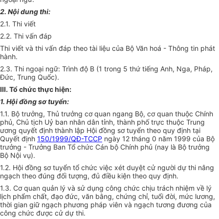
2. Nội dung thi:
2.1. Thi viết
2.2. Thi vấn đáp
Thi viết và thi vấn đáp theo tài liệu của Bộ Văn hoá - Thông tin phát
hành.
2.3. Thi ngoại ngữ: Trình độ B (1 trong 5 thứ tiếng Anh, Nga, Pháp,
Đức, Trung Quốc).
III. Tổ chức thực hiện:
1. Hội đồng sơ tuyển:
1.1. Bộ trưởng, Thủ trưởng cơ quan ngang Bộ, cơ quan thuộc Chính
phủ, Chủ tịch Uỷ ban nhân dân tỉnh, thành phố trực thuộc Trung
ương quyết định thành lập Hội đồng sơ tuyển theo quy định tại
Quyết định
150/1999/QĐ-TCCP
ngày 12 tháng 0 năm 1999 của Bộ
trưởng - Trưởng Ban Tổ chức Cán bộ Chính phủ (nay là Bộ trưởng
Bộ Nội vụ).
1.2. Hội đồng sơ tuyển tổ chức việc xét duyệt cử người dự thi nâng
ngạch theo đúng đối tượng, đủ điều kiện theo quy định.
1.3. Cơ quan quản lý và sử dụng công chức chịu trách nhiệm về lý
lịch phẩm chất, đạo đức, văn bằng, chứng chỉ, tuổi đời, mức lương,
thời gian giữ ngạch phương pháp viên và ngạch tương đương của
công chức được cử dự thi.