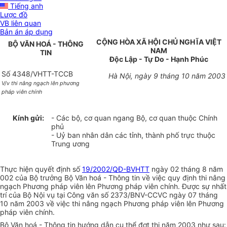
Tiếng anh
Lược đồ
VB liên quan
Bản án áp dụng
CỘNG HÒA XÃ HỘI CHỦ NGHĨA VIỆT
BỘ VĂN HOÁ - THÔNG
NAM
TIN
Độc Lập - Tự Do - Hạnh Phúc
Số 4348/VHTT-TCCB
Hà Nội, ngày 9 tháng 10 năm 2003
V/v thi nâng ngạch lên phương
pháp viên chính
Kính gửi:
- Các bộ, cơ quan ngang Bộ, cơ quan thuộc Chính
phủ
- Uỷ ban nhân dân các tỉnh, thành phố trực thuộc
Trung ương
Thực hiện quyết định số
19/2002/QĐ-BVHTT
ngày 02 tháng 8 năm
002 của Bộ trưởng Bộ Văn hoá - Thông tin về việc quy định thi nâng
ngạch Phương pháp viên lên Phương pháp viên chính. Được sự nhất
trí của Bộ Nội vụ tại Công văn số 2373/BNV-CCVC ngày 07 tháng
10 năm 2003 về việc thi nâng ngạch Phương pháp viên lên Phương
pháp viên chính.
Bộ Văn hoá - Thông tin hướng dẫn cụ thể đợt thi năm 2003 như sau: