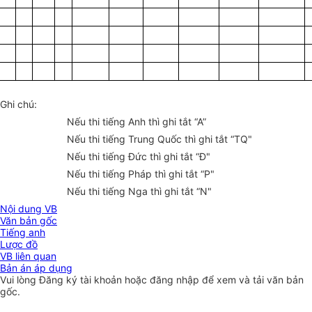
Ghi chú:
Nếu thi tiếng Anh thì ghi tắt “A”
Nếu thi tiếng Trung Quốc thì ghi tắt “TQ"
Nếu thi tiếng Đức thì ghi tắt “Đ"
Nếu thi tiếng Pháp thì ghi tắt “P"
Nếu thi tiếng Nga thì ghi tắt “N"
Nội dung VB
Văn bản gốc
Tiếng anh
Lược đồ
VB liên quan
Bản án áp dụng
Vui lòng
Đăng ký
tài khoản hoặc
đăng nhập
để xem và tải văn bản
gốc.