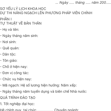
… Ngày ..... tháng ..... năm 200.....
SƠ YẾU LÝ LỊCH KHOA HỌC
DỰ THI NÂNG NGẠCH LÊN PHƯƠNG PHÁP VIÊN CHÍNH
PHẦN I
TỰ THUẬT VỀ BẢN THÂN
- Họ và tên:
- Ngày tháng năm sinh:
- Nơi sinh:
- Quê quán:
- Dân tộc:
- Tôn giáo:
- Chỗ ở hiện nay:
- Đơn vị công tác:
- Chức vụ hiện nay:
- Mã ngạch: Hệ số lương hiện hưởng: Năm xếp:
- Ngày tháng năm tuyển dụng và biên chế Nhà nước:
QUÁ TRÌNH ĐÀO TẠO
1. Tốt nghiệp đại học:
Hệ chính quy, tại chức................. Chuyên ngành: