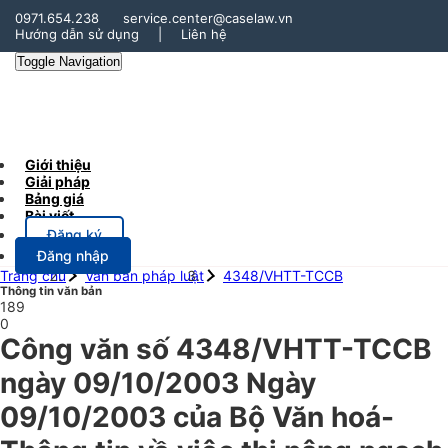
0971.654.238
service.center@caselaw.vn
Hướng dẫn sử dụng
|
Liên hệ
Toggle Navigation
Giới thiệu
Giải pháp
Bảng giá
Bài viết
Đăng ký
Đăng nhập
Trang chủ
Văn bản pháp luật
4348/VHTT-TCCB
Thông tin văn bản
189
0
Công văn số 4348/VHTT-TCCB
ngày 09/10/2003 Ngày
09/10/2003 của Bộ Văn hoá-