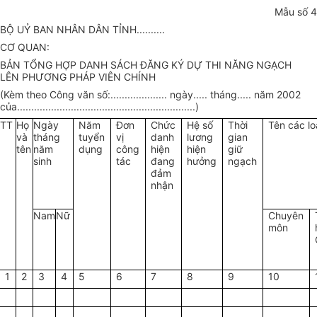
Mẫu số 4
BỘ UỶ BAN NHÂN DÂN TỈNH..........
CƠ QUAN:
BẢN TỔNG HỢP DANH SÁCH ĐĂNG KÝ DỰ THI NĂNG NGẠCH
LÊN PHƯƠNG PHÁP VIÊN CHÍNH
(Kèm theo Công văn số:.................... ngày..... tháng..... năm 2002
của...............................................................)
TT
Họ
Ngày
Năm
Đơn
Chức
Hệ số
Thời
Tên các l
và
tháng
tuyển
vị
danh
lương
gian
tên
năm
dụng
công
hiện
hiện
giữ
sinh
tác
đang
hưởng
ngạch
đảm
nhận
Nam
Nữ
Chuyên
môn
1
2
3
4
5
6
7
8
9
10