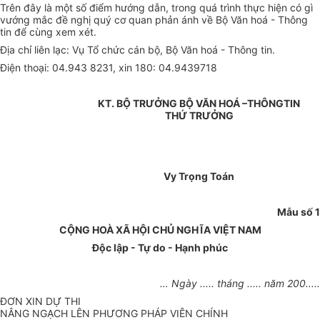
Trên đây là một số điểm hướng dẫn, trong quá trình thực hiện có gì
vướng mắc đề nghị quý cơ quan phản ánh về Bộ Văn hoá - Thông
tin để cùng xem xét.
Địa chỉ liên lạc: Vụ Tổ chức cán bộ, Bộ Văn hoá - Thông tin.
Điện thoại: 04.943 8231, xin 180: 04.9439718
KT. BỘ TRƯỞNG BỘ VĂN HOÁ –THÔNGTIN
THỨ TRƯỞNG
Vy Trọng Toán
Mẫu số 1
CỘNG HOÀ XÃ HỘI CHỦ NGHĨA VIỆT NAM
Độc lập - Tự do - Hạnh phúc
… Ngày ..... tháng ..... năm 200.....
ĐƠN XIN DỰ THI
NÂNG NGẠCH LÊN PHƯƠNG PHÁP VIÊN CHÍNH