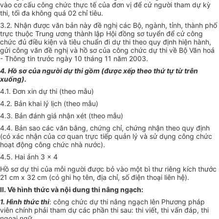
vào cơ cấu công chức thực tế của đơn vị để cử người tham dự kỳ
thi, tối đa không quá 02 chỉ tiêu.
3.2. Nhận được văn bản này đề nghị các Bộ, ngành, tỉnh, thành phố
trực thuộc Trung ương thành lập Hội đồng sơ tuyển để cử công
chức đủ điều kiện và tiêu chuẩn đi dự thi theo quy định hiện hành,
gửi công văn đề nghị và hồ sơ của công chức dự thi về Bộ Văn hoá
- Thông tin trước ngày 10 tháng 11 năm 2003.
4. Hồ sơ của người dự thi gồm (được xếp theo thứ tự từ trên
xuống).
4.1. Đơn xin dự thi (theo mẫu)
4.2. Bản khai lý lịch (theo mẫu)
4.3. Bản đánh giá nhận xét (theo mẫu)
4.4. Bản sao các văn bằng, chứng chỉ, chứng nhận theo quy định
(có xác nhận của cơ quan trực tiếp quản lý và sử dụng công chức
hoạt động công chức nhà nước).
4.5. Hai ảnh 3 x 4
Hồ sơ dự thi của mỗi người được bỏ vào một bì thư riêng kích thước
21 cm x 32 cm (có ghi họ tên, địa chỉ, số điện thoại liên hệ).
II. Về hình thức và nội dung thi nâng ngạch:
1. Hình thức thi
: công chức dự thi nâng ngạch lên Phương pháp
viên chính phải tham dự các phần thi sau: thi viết, thi vấn đáp, thi
ngoại ngữ.