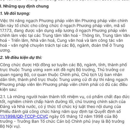
I. Những quy định chung
1. Về đối tượng:
Việc thi nâng ngạch Phương pháp viên lên Phương pháp viên chính
lần này tổ chức cho công chức ở ngạch Phương pháp viên, mã số
17.173, đang được vận dụng xếp lương ở ngạch Phương pháp viên
chính làm việc tại các Trung tâm Văn hoá - Thông tin, Trung tâm Văn
hoá - Triển lãm, Nhà văn hoá, Cung văn hoá và làm công tác văn
hoá - văn nghệ chuyên trách tại các Bộ, ngành, đoàn thể ở Trung
ương.
2. Về điều kiện dự thi:
Công chức được Hội đồng sơ tuyền các Bộ, ngành, tỉnh, thành phố
trực thuộc Trung ương xem xét đề nghị Bộ trưởng, Thủ trưởng cơ
quan ngang Bộ, cơ quan thuộc Chính phủ, Chủ tịch Uỷ ban nhân
dân tỉnh, thành phố trực thuộc Trung ương cử đi dự thi nâng ngạch
Phương pháp viên lên Phương pháp viên chính phải có đủ các điều
kiện sau:
2.1. Là những người hoàn thành tốt nhiệm vụ, có phẩm chất đạo đức
tốt, nghiêm chỉnh chấp hành đường lối, chủ trương chính sách của
Đảng và Nhà nước, có ý thức tổ chức kỷ luật theo nội dung của
Phiếu đánh giá công chức hàng năm quy định tại Quyết định số
11/1998/QĐ-TCCP-CCVC
ngày 05 tháng 12 năm 1998 của Bộ
trưởng - Trưởng Ban Tổ chức Cán bộ Chính phủ (nay là Bộ trưởng
Bộ Nội vụ).