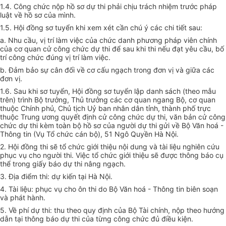
1.4. Công chức nộp hồ sơ dự thi phải chịu trách nhiệm trước pháp
luật về hồ sơ của mình.
1.5. Hội đồng sơ tuyển khi xem xét cần chú ý các chi tiết sau:
a. Nhu cầu, vị trí làm việc của chức danh phương pháp viên chính
của cơ quan cử công chức dự thi để sau khi thi nếu đạt yêu cầu, bố
trí công chức đúng vị trí làm việc.
b. Đảm bảo sự cân đối về cơ cấu ngạch trong đơn vị và giữa các
đơn vị.
1.6. Sau khi sơ tuyển, Hội đồng sơ tuyển lập danh sách (theo mẫu
trên) trình Bộ trưởng, Thủ trưởng các cơ quan ngang Bộ, cơ quan
thuộc Chính phủ, Chủ tịch Uỷ ban nhân dân tỉnh, thành phố trực
thuộc Trung ương quyết định cử công chức dự thi, văn bản cử công
chức dự thi kèm toàn bộ hồ sơ của người dự thi gửi về Bộ Văn hoá -
Thông tin (Vụ Tổ chức cán bộ), 51 Ngô Quyền Hà Nội.
2. Hội đồng thi sẽ tổ chức giới thiệu nội dung và tài liệu nghiên cứu
phục vụ cho người thi. Việc tổ chức giới thiệu sẽ được thông báo cụ
thể trong giấy báo dự thi nâng ngạch.
3. Địa điểm thi: dự kiến tại Hà Nội.
4. Tài liệu: phục vụ cho ôn thi do Bộ Văn hoá - Thông tin biên soạn
và phát hành.
5. Về phí dự thi: thu theo quy định của Bộ Tài chính, nộp theo hướng
dẫn tại thông báo dự thi của từng công chức đủ điều kiện.