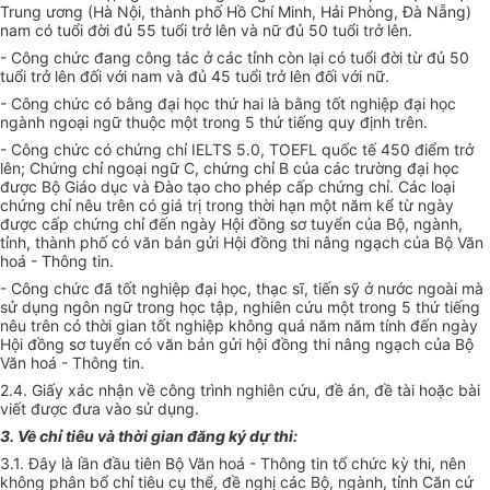
Trung ương (Hà Nội, thành phố Hồ Chí Minh, Hải Phòng, Đà Nẵng)
nam có tuổi đời đủ 55 tuổi trở lên và nữ đủ 50 tuổi trở lên.
- Công chức đang công tác ở các tỉnh còn lại có tuổi đời từ đủ 50
tuổi trở lên đối với nam và đủ 45 tuổi trở lên đối với nữ.
- Công chức có bằng đại học thứ hai là bằng tốt nghiệp đại học
ngành ngoại ngữ thuộc một trong 5 thứ tiếng quy định trên.
- Công chức có chứng chỉ IELTS 5.0, TOEFL quốc tế 450 điểm trở
lên; Chứng chỉ ngoại ngữ C, chứng chỉ B của các trường đại học
được Bộ Giáo dục và Đào tạo cho phép cấp chứng chỉ. Các loại
chứng chỉ nêu trên có giá trị trong thời hạn một năm kể từ ngày
được cấp chứng chỉ đến ngày Hội đồng sơ tuyển của Bộ, ngành,
tỉnh, thành phố có văn bản gửi Hội đồng thi nâng ngạch của Bộ Văn
hoá - Thông tin.
- Công chức đã tốt nghiệp đại học, thạc sĩ, tiến sỹ ở nước ngoài mà
sử dụng ngôn ngữ trong học tập, nghiên cứu một trong 5 thứ tiếng
nêu trên có thời gian tốt nghiệp không quá năm năm tính đến ngày
Hội đồng sơ tuyển có văn bản gửi hội đồng thi nâng ngạch của Bộ
Văn hoá - Thông tin.
2.4. Giấy xác nhận về công trình nghiên cứu, đề án, đề tài hoặc bài
viết được đưa vào sử dụng.
3. Về chỉ tiêu và thời gian đăng ký dự thi:
3.1. Đây là lần đầu tiên Bộ Văn hoá - Thông tin tổ chức kỳ thi, nên
không phân bổ chỉ tiêu cụ thể, đề nghị các Bộ, ngành, tỉnh Căn cứ