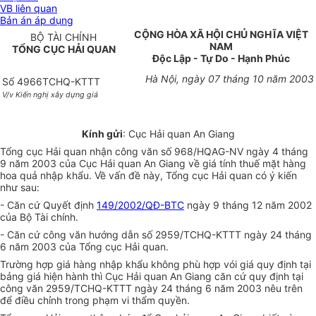
VB liên quan
Bản án áp dụng
CỘNG HÒA XÃ HỘI CHỦ NGHĨA VIỆT
BỘ TÀI CHÍNH
NAM
TỔNG CỤC HẢI QUAN
Độc Lập - Tự Do - Hạnh Phúc
Hà Nội, ngày 07 tháng 10 năm 2003
Số 4966TCHQ-KTTT
V/v Kiến nghị xây dựng giá
Kính gửi
: Cục Hải quan An Giang
Tổng cục Hải quan nhận công văn số 968/HQAG-NV ngày 4 tháng
9 năm 2003 của Cục Hải quan An Giang về giá tính thuế mặt hàng
hoa quả nhập khẩu. Về vấn đề này, Tổng cục Hải quan có ý kiến
như sau:
- Căn cứ Quyết định
149/2002/QĐ-BTC
ngày 9 tháng 12 năm 2002
của Bộ Tài chính.
- Căn cứ công văn hướng dẫn số 2959/TCHQ-KTTT ngày 24 tháng
6 năm 2003 của Tổng cục Hải quan.
Trường hợp giá hàng nhập khẩu không phù hợp vói giá quy định tại
bảng giá hiện hành thì Cục Hải quan An Giang căn cứ quy định tại
công văn 2959/TCHQ-KTTT ngày 24 tháng 6 năm 2003 nêu trên
để điều chỉnh trong phạm vi thẩm quyền.