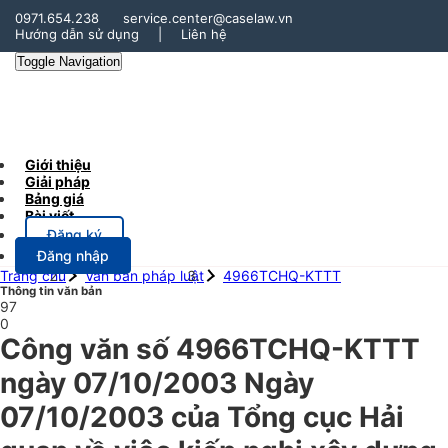
0971.654.238
service.center@caselaw.vn
Hướng dẫn sử dụng
|
Liên hệ
Toggle Navigation
Giới thiệu
Giải pháp
Bảng giá
Bài viết
Đăng ký
Đăng nhập
Trang chủ
Văn bản pháp luật
4966TCHQ-KTTT
Thông tin văn bản
97
0
Công văn số 4966TCHQ-KTTT
ngày 07/10/2003 Ngày
07/10/2003 của Tổng cục Hải