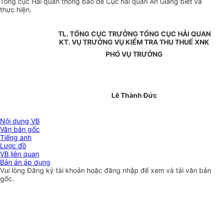
Tổng cục Hải quan thông báo để Cục hải quan An Giang biết và
thực hiện.
TL. TỔNG CỤC TRƯỞNG TỔNG CỤC HẢI QUAN
KT. VỤ TRƯỞNG VỤ KIỂM TRA THU THUẾ XNK
PHÓ VỤ TRƯỞNG
Lê Thành Đức
Nội dung VB
Văn bản gốc
Tiếng anh
Lược đồ
VB liên quan
Bản án áp dụng
Vui lòng
Đăng ký
tài khoản hoặc
đăng nhập
để xem và tải văn bản
gốc.