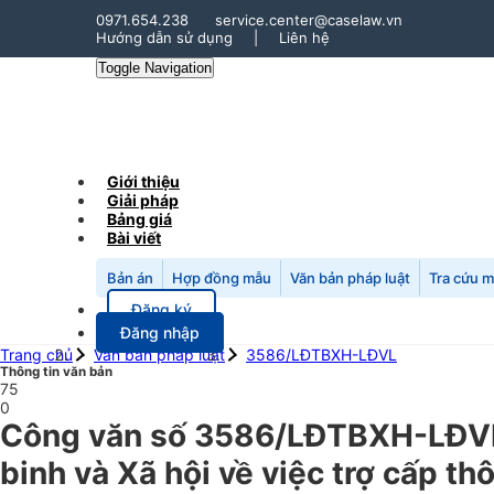
0971.654.238
service.center@caselaw.vn
Hướng dẫn sử dụng
|
Liên hệ
Toggle Navigation
Giới thiệu
Giải pháp
Bảng giá
Bài viết
Bản án
Hợp đồng mẫu
Văn bản pháp luật
Tra cứu 
Đăng ký
Đăng nhập
Trang chủ
Văn bản pháp luật
3586/LĐTBXH-LĐVL
Thông tin văn bản
75
0
Công văn số 3586/LĐTBXH-LĐVL
binh và Xã hội về việc trợ cấp th