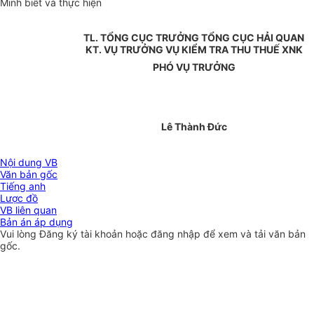
Minh biết và thực hiện
TL. TỔNG CỤC TRƯỞNG TỔNG CỤC HẢI QUAN
KT. VỤ TRƯỞNG VỤ KIỂM TRA THU THUẾ XNK
PHÓ VỤ TRƯỞNG
Lê Thành Đức
Nội dung VB
Văn bản gốc
Tiếng anh
Lược đồ
VB liên quan
Bản án áp dụng
Vui lòng
Đăng ký
tài khoản hoặc
đăng nhập
để xem và tải văn bản
gốc.