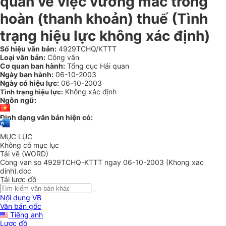
quan về việc vướng mắc trong
hoàn (thanh khoản) thuế (Tình
trạng hiệu lực không xác định)
Số hiệu văn bản:
4929TCHQ/KTTT
Loại văn bản:
Công văn
Cơ quan ban hành:
Tổng cục Hải quan
Ngày ban hành:
06-10-2003
Ngày có hiệu lực:
06-10-2003
Không xác định
Tình trạng hiệu lực:
Ngôn ngữ:
Định dạng văn bản hiện có:
MỤC LỤC
Không có mục lục
Tải về (WORD)
Cong van so 4929TCHQ-KTTT ngay 06-10-2003 (Khong xac
dinh).doc
Tải lược đồ
Nội dung VB
Văn bản gốc
Tiếng anh
Lược đồ