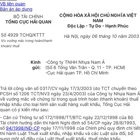
VB liên quan
Bản án áp dụng
CỘNG HÒA XÃ HỘI CHỦ NGHĨA VIỆT
BỘ TÀI CHÍNH
NAM
TỔNG CỤC HẢI QUAN
Độc Lập - Tự Do - Hạnh Phúc
Số 4929 TCHQ/KTTT
Hà Nội, ngày 06 tháng 10 năm 2003
V/v vướng mắc trong hoàn(thanh
khoản) thuế
Kính
-Công ty TNHH Nhựa Nam Á
gửi:
(Số 6 Tống Văn Trân - Q. 11 - TP. HCM)
-Cục Hải quan TP. Hồ Chí Minh
Trả lời công văn số 0317/CV ngày 17/3/2003 (do TCT chuyển theo
PCSH số 1206 TCT/NV3 ngày 23/4/2003) của Công ty Nhựa Nam Á
về vướng mắc về chứng từ trong quá trình hoàn (thanh khoản) thuế
nhập khẩu cho loại hình sản xuất hàng xuất khẩu, Tổng Cục Hải
quan có ý kiến như sau:
- Căn cứ Thông tư số 172/1998/TT/BTC ngày 22/12/1998 của Bộ
Tài chính hướng dẫn thi hành Nghị định số 54/CP ngày 28/8/1993,
số
94/1998/NĐ-CP
ngày 17/11/1998 của Chính phủ quy định chi tiết
thi hành Luật Thuế xuất khẩu, nhập khẩu và các Luật sửa đổi, bổ
sung một số điều của Luật thuế xuất khẩu, thuế nhập khẩu.