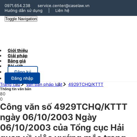
0971.654.238
service.center@caselaw.vn
Hướng dẫn sử dụng
|
Liên hệ
Toggle Navigation
Giới thiệu
Giải pháp
Bảng giá
Bài viết
Đăng ký
Đăng nhập
Trang chủ
Văn bản pháp luật
4929TCHQ/KTTT
Thông tin văn bản
80
0
Công văn số 4929TCHQ/KTTT
ngày 06/10/2003 Ngày
06/10/2003 của Tổng cục Hải