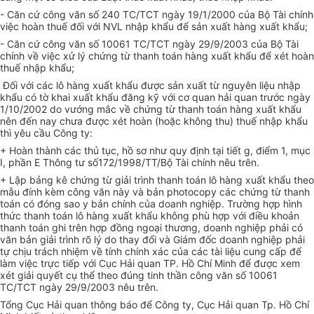
- Căn cứ công văn số 240 TC/TCT ngày 19/1/2000 của Bộ Tài chính
việc hoàn thuế đối với NVL nhập khẩu để sản xuất hàng xuất khẩu;
- Căn cứ công văn số 10061 TC/TCT ngày 29/9/2003 của Bộ Tài
chính về việc xử lý chứng từ thanh toán hàng xuất khẩu để xét hoàn
thuế nhập khẩu;
Đối với các lô hàng xuất khẩu được sản xuất từ nguyên liệu nhập
khẩu có tờ khai xuất khẩu đăng kỹ với cơ quan hải quan trước ngày
1/10/2002 do vướng mắc về chứng từ thanh toán hàng xuất khẩu
nên đến nay chưa được xét hoàn (hoặc không thu) thuế nhập khẩu
thì yêu cầu Công ty:
+ Hoàn thành các thủ tục, hồ sơ như quy định tại tiết g, điểm 1, mục
I, phần E Thông tư số172/1998/TT/Bộ Tài chính nêu trên.
+ Lập bảng kê chứng từ giải trình thanh toán lô hàng xuất khẩu theo
mẫu đính kèm công văn này và bản photocopy các chứng từ thanh
toán có đóng sao y bản chính của doanh nghiệp. Trường hợp hình
thức thanh toán lô hàng xuất khẩu không phù hợp với điều khoản
thanh toán ghi trên hợp đồng ngoại thương, doanh nghiệp phải có
văn bản giải trình rõ lý do thay đổi và Giám đốc doanh nghiệp phải
tự chịu trách nhiệm về tính chính xác của các tài liệu cung cấp để
làm việc trực tiếp với Cục Hải quan TP. Hồ Chí Minh để được xem
xét giải quyết cụ thể theo đúng tinh thần công văn số 10061
TC/TCT ngày 29/9/2003 nêu trên.
Tổng Cục Hải quan thông báo để Công ty, Cục Hải quan Tp. Hồ Chí