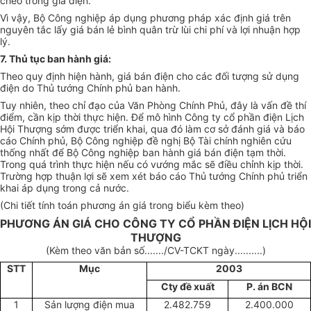
chéo trong giá điện.
Vì vậy, Bộ Công nghiệp áp dụng phương pháp xác định giá trên
nguyên tắc lấy giá bán lẻ bình quân trừ lùi chi phí và lợi nhuận hợp
lý.
7. Thủ tục ban hành giá:
Theo quy định hiện hành, giá bán điện cho các đối tượng sử dụng
điện do Thủ tướng Chính phủ ban hành.
Tuy nhiên, theo chỉ đạo của Văn Phòng Chính Phủ, đây là vấn đề thí
điểm, cần kịp thời thực hiện. Để mô hình Công ty cổ phần điện Lịch
Hội Thượng sớm được triển khai, qua đó làm cơ sở đánh giá và báo
cáo Chính phủ, Bộ Công nghiệp đề nghị Bộ Tài chính nghiên cứu
thống nhất để Bộ Công nghiệp ban hành giá bán điện tạm thời.
Trong quá trình thực hiện nếu có vướng mắc sẽ điều chỉnh kịp thời.
Trường hợp thuận lợi sẽ xem xét báo cáo Thủ tướng Chính phủ triển
khai áp dụng trong cả nước.
(Chi tiết tính toán phương án giá trong biểu kèm theo)
PHƯƠNG ÁN GIÁ CHO CÔNG TY CỔ PHẦN ĐIỆN LỊCH HỘI
THƯỢNG
(Kèm theo văn bản số......./CV-TCKT ngày..........)
STT
Mục
2003
Cty đề xuất
P. án BCN
1
Sản lượng điện mua
2.482.759
2.400.000