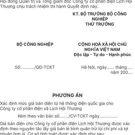
Hội đồng Quản trị và Tổng giám đốc Công ty cổ phần điện Lịch Hội
Thượng chịu trách nhiệm thi hành Quyết định này.
KT. BỘ TRƯỞNG BỘ CÔNG
NGHIỆP
THỨ TRƯỞNG
BỘ CÔNG NGHIỆP
CỘNG HOÀ XÃ HỘI CHỦ
NGHĨA VIỆT
NAM
Độc lập - Tự do - Hạnh phúc
Số:.........../QĐ-TCKT
Hà Nội, ngày...... tháng.....
năm 200....
PHƯƠNG ÁN
Xác định mức giá bán điện từ hệ thống điện quốc gia cho
Công ty cổ phần điện xã Lịch Hội Thượng
Kèm theo văn bản số......../CV-TCKT ngày...............
Giá bán điện cho Công ty cổ phần điện Lịch Hội Thượng được xác
định theo nguyên tắc lấy giá bán lẻ bình quân trừ lùi chi phí và lợi
nhuận hợp lý. Cơ sở tính toán được xác định như sau: