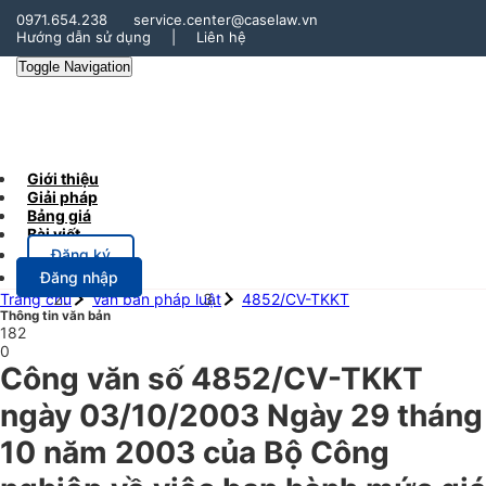
0971.654.238
service.center@caselaw.vn
Hướng dẫn sử dụng
|
Liên hệ
Toggle Navigation
Giới thiệu
Giải pháp
Bảng giá
Bài viết
Đăng ký
Đăng nhập
Trang chủ
Văn bản pháp luật
4852/CV-TKKT
Thông tin văn bản
182
0
Công văn số 4852/CV-TKKT
ngày 03/10/2003 Ngày 29 tháng
10 năm 2003 của Bộ Công