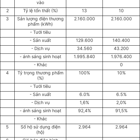
vào
2
Tỷ lệ tổn thất (%)
13
10
3
Sản lượng điện thương
2.160.000
2.160.000
phẩm (kWh)
- Tưới tiêu
- Sản xuất
129.600
140.400
- Dịch vụ
34.560
43.200
- ánh sáng sinh hoạt
1.995.840
1.976.400
- Khác
0
4
Tỷ trọng thương phẩm
100%
10%
(%)
- Tưới tiêu
- Sản xuất
6.0%
6.5%
- Dịch vụ
1,6%
2,0%
- ánh sáng sinh hoạt
92,4%
91,5%
- Khác
5
Số hộ sử dụng điện
2.964
2.964
(hộ)