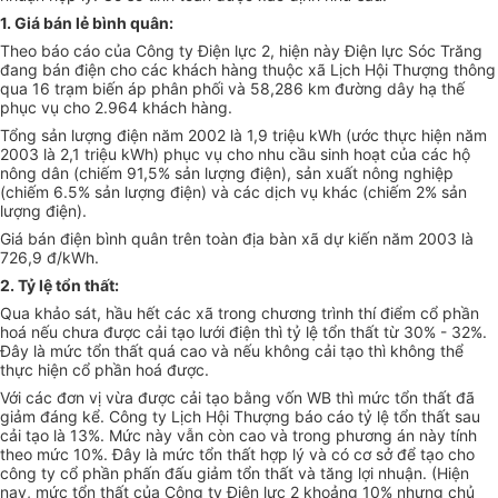
1. Giá bán lẻ bình quân:
Theo báo cáo của Công ty Điện lực 2, hiện này Điện lực Sóc Trăng
đang bán điện cho các khách hàng thuộc xã Lịch Hội Thượng thông
qua 16 trạm biến áp phân phối và 58,286 km đường dây hạ thế
phục vụ cho 2.964 khách hàng.
Tổng sản lượng điện năm 2002 là 1,9 triệu kWh (ước thực hiện năm
2003 là 2,1 triệu kWh) phục vụ cho nhu cầu sinh hoạt của các hộ
nông dân (chiếm 91,5% sản lượng điện), sản xuất nông nghiệp
(chiếm 6.5% sản lượng điện) và các dịch vụ khác (chiếm 2% sản
lượng điện).
Giá bán điện bình quân trên toàn địa bàn xã dự kiến năm 2003 là
726,9 đ/kWh.
2. Tỷ lệ tổn thất:
Qua khảo sát, hầu hết các xã trong chương trình thí điểm cổ phần
hoá nếu chưa được cải tạo lưới điện thì tỷ lệ tổn thất từ 30% - 32%.
Đây là mức tổn thất quá cao và nếu không cải tạo thì không thể
thực hiện cổ phần hoá được.
Với các đơn vị vừa được cải tạo bằng vốn WB thì mức tổn thất đã
giảm đáng kể. Công ty Lịch Hội Thượng báo cáo tỷ lệ tổn thất sau
cải tạo là 13%. Mức này vẫn còn cao và trong phương án này tính
theo mức 10%. Đây là mức tổn thất hợp lý và có cơ sở để tạo cho
công ty cổ phần phấn đấu giảm tổn thất và tăng lợi nhuận. (Hiện
nay, mức tổn thất của Công ty Điện lực 2 khoảng 10% nhưng chủ