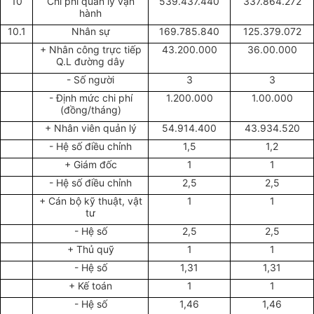
10
Chi phí quản lý vận
539.437.440
337.864.272
hành
10.1
Nhân sự
169.785.840
125.379.072
+ Nhân công trực tiếp
43.200.000
36.00.000
Q.L đường dây
- Số người
3
3
- Định mức chi phí
1.200.000
1.00.000
(đồng/tháng)
+ Nhân viên quản lý
54.914.400
43.934.520
- Hệ số điều chỉnh
1,5
1,2
+ Giám đốc
1
1
- Hệ số điều chỉnh
2,5
2,5
+ Cán bộ kỹ thuật, vật
1
1
tư
- Hệ số
2,5
2,5
+ Thủ quỹ
1
1
- Hệ số
1,31
1,31
+ Kế toán
1
1
- Hệ số
1,46
1,46