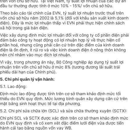
trên vốn chủ sở hữu. Tại Việt Nam, tỷ suất lợi nhuận của các dự án
đầu tư thường được tính ở mức 10% - 15%/ vốn chủ sở hữu.
Theo báo cáo tài chính của EVN, tỷ suất lợi nhuận trước thuế trên
vốn chủ sở hữu năm 2002 là 5,1% (đối với khâu sản xuất kinh doanh
điện). Đây là mức lợi nhuận thấp vì EVN phải thực hiện chính sách
xã hội trong giá bán điện.
Việc xây dựng định mức lợi nhuận đối với công ty cổ phần điện phải
đảm bảo công ty hoạt động có lợi nhuận hợp lý về thực hiện cổ
phần hoá, nhưng cũng phải căn cứ trên đặc điểm của kinh doanh
điện là ổn định, ít rủi ro và việc kinh doanh điện ở nông thôn không
nên chỉ nhằm vào mục đích lợi nhuận.
Vì vậy, trong phương án này, Bộ Công nghiệp áp dụng tỷ suất lợi
nhuận trên vốn chủ sở hữu ở mức 8% (tương đương lãi suất trái
phiếu dài hạn của Chính phủ).
5. Chi phí quản lý vận hành:
5.1. Lao động:
Định mức lao động được tính trên cơ sở tham khảo định mức tối
thiểu do EVN quy định. Mức lương bình quân xây dựng căn cứ trên
mặt bằng sinh hoạt thực tế tại địa phương.
5.2. Chi phí sửa chữa lớn (SCL) và sửa chữa thường xuyên (SCTX):
Chi phí SCL và SCTX được xác định trên cơ sở tham khảo định mức
do EVN quy định và có xem xét đặc điểm lưới điện vừa được tiến
hành cải tạo bằng nguồn vốn vay WB.