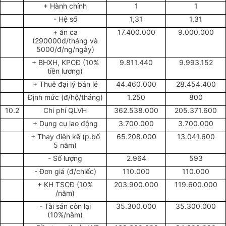
+ Hành chính
1
1
- Hệ số
1,31
1,31
+ ăn ca
17.400.000
9.000.000
(290000đ/tháng và
5000/đ/ng/ngày)
+ BHXH, KPCĐ (10%
9.811.440
9.993.152
tiền lương)
+ Thuê đại lý bán lẻ
44.460.000
28.454.400
Định mức (đ/hộ/tháng)
1.250
800
10.2
Chi phí QLVH
362.538.000
205.371.600
+ Dụng cụ lao động
3.700.000
3.700.000
+ Thay điện kế (p.bổ
65.208.000
13.041.600
5 năm)
- Số lượng
2.964
593
- Đơn giá (đ/chiếc)
110.000
110.000
+ KH TSCĐ (10%
203.900.000
119.600.000
/năm)
- Tài sản còn lại
35.300.000
35.300.000
(10%/năm)