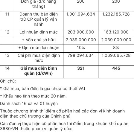
Đơn giá (đ/k hàng
200
200
tháng)
11
Doanh thu bán điện
1.001.994.634
1.232.185.728
trừ CP quản lý vận
hành
12
Lợi nhuận định mức
203.900.000
163.120.000
+ Vốn chủ sở hữu
2.039.000.000
2.039.000.000
+ Định mức lợi nhuận
10%
8%
13
Chi phí mua điện định
798.094.634
1.069.065.728
mức
14
Giá mua điện bình
321
445
quân (đ/kWh)
Ghi chú:
* Giá mua, bán điện là giá chưa có thuế VAT
* Khấu hao tính theo mức 20 năm.
Danh sách 16 xã và 01 huyện
Thuộc chương trình thí điểm cổ phần hoá các đơn vị kinh doanh
điện theo chủ trương của Chính phủ
Các đơn vị thực hiện cổ phần hoá thí điểm trong khuôn khổ dự án
3680-VN thuộc phạm vi quản lý của: