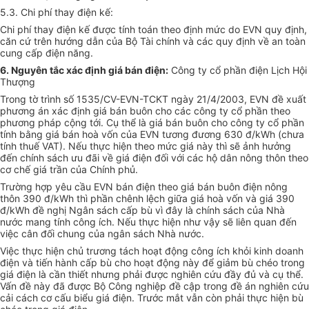
5.3. Chi phí thay điện kế:
Chi phí thay điện kế được tính toán theo định mức do EVN quy định,
căn cứ trên hướng dẫn của Bộ Tài chính và các quy định về an toàn
cung cấp điện năng.
6. Nguyên tắc xác định giá bán điện:
Công ty cổ phần điện Lịch Hội
Thượng
Trong tờ trình số 1535/CV-EVN-TCKT ngày 21/4/2003, EVN đề xuất
phương án xác định giá bán buôn cho các công ty cổ phần theo
phương pháp cộng tới. Cụ thể là giá bán buôn cho công ty cổ phần
tính bằng giá bán hoà vốn của EVN tương đương 630 đ/kWh (chưa
tính thuế VAT). Nếu thực hiện theo mức giá này thì sẽ ảnh hưởng
đến chính sách ưu đãi về giá điện đối với các hộ dân nông thôn theo
cơ chế giá trần của Chính phủ.
Trường hợp yêu cầu EVN bán điện theo giá bán buôn điện nông
thôn 390 đ/kWh thì phần chênh lệch giữa giá hoà vốn và giá 390
đ/kWh đề nghị Ngân sách cấp bù vì đây là chính sách của Nhà
nước mang tính công ích. Nếu thực hiện như vậy sẽ liên quan đến
việc cân đối chung của ngân sách Nhà nước.
Việc thực hiện chủ trương tách hoạt động công ích khỏi kinh doanh
điện và tiến hành cấp bù cho hoạt động này để giảm bù chéo trong
giá điện là cần thiết nhưng phải được nghiên cứu đầy đủ và cụ thể.
Vấn đề này đã được Bộ Công nghiệp đề cập trong đề án nghiên cứu
cải cách cơ cấu biểu giá điện. Trước mắt vẫn còn phải thực hiện bù