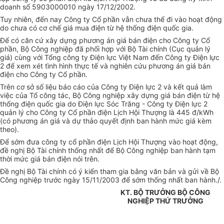
doanh số 5903000010 ngày 17/12/2002.
Tuy nhiên, đến nay Công ty Cổ phần vẫn chưa thể đi vào hoạt động
do chưa có cơ chế giá mua điện từ hệ thống điện quốc gia.
Để có căn cứ xây dựng phương án giá bán điện cho Công ty Cổ
phần, Bộ Công nghiệp đã phối hợp với Bộ Tài chính (Cục quản lý
giá) cùng với Tổng công ty Điện lực Việt Nam đến Công ty Điện lực
2 để xem xét tình hình thực tế và nghiên cứu phương án giá bán
điện cho Công ty Cổ phần.
Trên cơ sở số liệu báo cáo của Công ty Điện lực 2 và kết quả làm
việc của Tổ công tác, Bộ Công nghiệp xây dựng giá bán điện từ hệ
thống điện quốc gia do Điện lực Sóc Trăng - Công ty Điện lực 2
quản lý cho Công ty Cổ phần điện Lịch Hội Thượng là 445 đ/kWh
(có phương án giá và dự thảo quyết định ban hành mức giá kèm
theo).
Để sớm đưa công ty cổ phần điện Lịch Hội Thượng vào hoạt động,
đề nghị Bộ Tài chính thống nhất để Bộ Công nghiệp ban hành tạm
thời mức giá bán điện nói trên.
Đề nghị Bộ Tài chính có ý kiến tham gia bằng văn bản và gửi về Bộ
Công nghiệp trước ngày 15/11/2003 để sớm thống nhất ban hành./.
KT. BỘ TRƯỞNG BỘ CÔNG
NGHIỆP THỨ TRƯỞNG