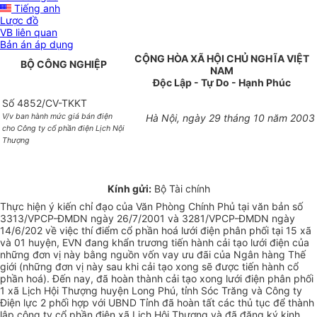
Tiếng anh
Lược đồ
VB liên quan
Bản án áp dụng
CỘNG HÒA XÃ HỘI CHỦ NGHĨA VIỆT
BỘ CÔNG NGHIỆP
NAM
Độc Lập - Tự Do - Hạnh Phúc
Số 4852/CV-TKKT
V/v ban hành mức giá bán điện
Hà Nội, ngày 29 tháng 10 năm 2003
cho Công ty cổ phần điện Lịch Nội
Thượng
Kính gửi:
Bộ Tài chính
Thực hiện ý kiến chỉ đạo của Văn Phòng Chính Phủ tại văn bản số
3313/VPCP-ĐMDN ngày 26/7/2001 và 3281/VPCP-ĐMDN ngày
14/6/202 về việc thí điểm cổ phần hoá lưới điện phân phối tại 15 xã
và 01 huyện, EVN đang khẩn trương tiến hành cải tạo lưới điện của
những đơn vị này bằng nguồn vốn vay ưu đãi của Ngân hàng Thế
giới (những đơn vị này sau khi cải tạo xong sẽ được tiến hành cổ
phần hoá). Đến nay, đã hoàn thành cải tạo xong lưới điện phân phối
1 xã Lịch Hội Thượng huyện Long Phú, tỉnh Sóc Trăng và Công ty
Điện lực 2 phối hợp với UBND Tỉnh đã hoàn tất các thủ tục để thành
lập công ty cổ phần điện xã Lịch Hội Thượng và đã đăng ký kinh