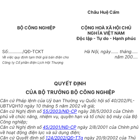
Châu Huệ Cẩm
BỘ CÔNG NGHIỆP
CỘNG HOÀ XÃ HỘI CHỦ
NGHĨA VIỆT
NAM
Độc lập - Tự do - Hạnh phúc
Số:.........../QĐ-TCKT
Hà Nội, ngày...... tháng.....
năm 200....
Về việc quy định tạm thời giá bán điện cho
Công ty Cổ phần điện Lịch Hội Thượng
QUYẾT ĐỊNH
CỦA BỘ TRƯỞNG BỘ CÔNG NGHIỆP
Căn cứ Pháp lệnh của Uỷ ban Thường vụ Quốc hội số 40/202/PL-
UBTVQH10 ngày 10 tháng 5 năm 2002 về giá;
Căn cứ Nghị định số
55/2003/NĐ-CP
ngày 28/5/2003 của Chính
phủ về chức năng, nhiệm vụ, quyền hạn và tổ chức bộ máy của Bộ
Công nghiệp;
Căn cứ Nghị định số
45/2001/NĐ-CP
ngày 2/8/2001 của Chính phủ
về hoạt động điện lực và sử dụng điện;
Căn cứ Quyết định số
124/2002/QĐ-TTg
ngày 20/9/2002 của Thủ