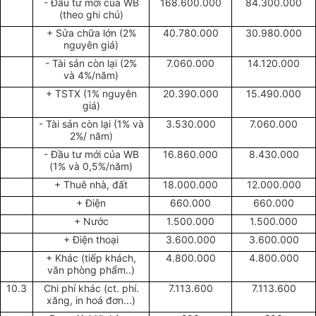
- Đầu tư mới của WB
168.600.000
84.300.000
(theo ghi chú)
+ Sửa chữa lớn (2%
40.780.000
30.980.000
nguyên giá)
- Tài sản còn lại (2%
7.060.000
14.120.000
và 4%/năm)
+ TSTX (1% nguyên
20.390.000
15.490.000
giá)
- Tài sản còn lại (1% và
3.530.000
7.060.000
2%/ năm)
- Đầu tư mới của WB
16.860.000
8.430.000
(1% và 0,5%/năm)
+ Thuê nhà, đất
18.000.000
12.000.000
+ Điện
660.000
660.000
+ Nước
1.500.000
1.500.000
+ Điện thoại
3.600.000
3.600.000
+ Khác (tiếp khách,
4.800.000
4.800.000
văn phòng phẩm..)
10.3
Chi phí khác (ct. phí.
7.113.600
7.113.600
xăng, in hoá đơn...)