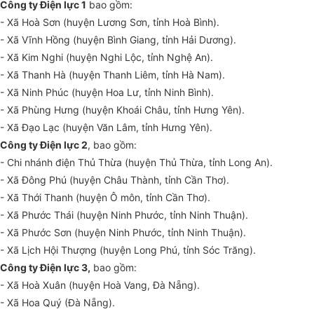
Công ty Điện lực 1
bao gồm:
- Xã Hoà Sơn (huyện Lương Sơn, tỉnh Hoà Bình).
- Xã Vĩnh Hồng (huyện Bình Giang, tỉnh Hải Dương).
- Xã Kim Nghi (huyện Nghi Lộc, tỉnh Nghệ An).
- Xã Thanh Hà (huyện Thanh Liêm, tỉnh Hà Nam).
- Xã Ninh Phúc (huyện Hoa Lư, tỉnh Ninh Bình).
- Xã Phùng Hưng (huyện Khoái Châu, tỉnh Hưng Yên).
- Xã Đạo Lạc (huyện Văn Lâm, tỉnh Hưng Yên).
Công ty Điện lực 2
, bao gồm:
- Chi nhánh điện Thủ Thừa (huyện Thủ Thừa, tỉnh Long An).
- Xã Đông Phú (huyện Châu Thành, tỉnh Cần Thơ).
- Xã Thới Thanh (huyện Ô môn, tỉnh Cần Thơ).
- Xã Phước Thái (huyện Ninh Phước, tỉnh Ninh Thuận).
- Xã Phước Sơn (huyện Ninh Phước, tỉnh Ninh Thuận).
- Xã Lịch Hội Thượng (huyện Long Phú, tỉnh Sóc Trăng).
Công ty Điện lực 3,
bao gồm:
- Xã Hoà Xuân (huyện Hoà Vang, Đà Nẵng).
- Xã Hoa Quý (Đà Nẵng).