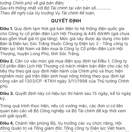
tướng Chính phủ về giá bán điện;
Sau khi thống nhất với Bộ Tài chính tại văn bản số.............
Theo đề nghị của Vụ trưởng Vụ Tài chính Kế toán
,
QUYẾT ĐỊNH
Điều 1.
Quy định tạm thời giá bán điện từ hệ thống điện quốc gia
cho Công ty cổ phần điện Lịch Hội Thượng là 445 đ/kWh (giá chưa
bao gồm thuế giá trị gia tăng). Mức giá này được áp dụng cho bên
Bán là Điện lực Sóc Trăng thuộc Công ty Điện lực 2 - Tổng công ty
Điện lực Việt Nam và Bên mua là Công ty Cổ phần điện Lịch Hội
Thượng, huyện Long Phú, tỉnh Sóc Trăng.
Điều 2.
Căn cứ vào mức giá mua điện quy định tại Điều 1, Công ty
Cổ phần điện Lịch Hội Thượng có trách nhiệm bán điện cho các hộ
tiêu thụ theo giá quy định hiện hành của Chính phủ và thực hiện
nghiêm mức giá trần điện sinh hoạt nông thông theo quy định tại
công văn số 1303/CP -KTKH ngày 3/11/1998 của Thủ tướng Chính
phủ.
Điều 3.
Quyết định này có hiệu lực thi hành sau 15 ngày, kể từ ngày
ký.
Trong quá trình thực hiện, nếu có vướng mắc, các đơn vị có liên
quan báo cáo về Bộ Công nghiệp và Bộ Tài chính để kịp thời xem
xét giải quyết.
Điều 4.
Chánh Văn phòng Bộ, Vụ trưởng các vụ chức năng, Hội
đồng Quản trị và Tổng giám đốc Tổng công ty Điện lực Việt Nam,