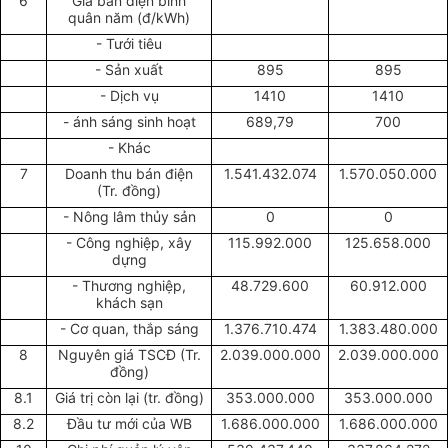
6
Giá bán điện bình
quân năm (đ/kWh)
- Tưới tiêu
- Sản xuất
895
895
- Dịch vụ
1410
1410
- ánh sáng sinh hoạt
689,79
700
- Khác
7
Doanh thu bán điện
1.541.432.074
1.570.050.000
(Tr. đồng)
- Nông lâm thủy sản
0
0
- Công nghiệp, xây
115.992.000
125.658.000
dựng
- Thương nghiệp,
48.729.600
60.912.000
khách sạn
- Cơ quan, thắp sáng
1.376.710.474
1.383.480.000
8
Nguyên giá TSCĐ (Tr.
2.039.000.000
2.039.000.000
đồng)
8.1
Giá trị còn lại (tr. đồng)
353.000.000
353.000.000
8.2
Đầu tư mới của WB
1.686.000.000
1.686.000.000