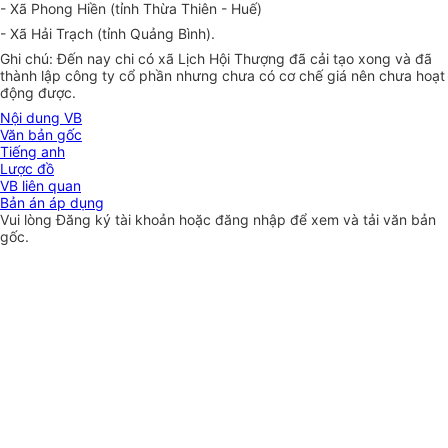
- Xã Phong Hiền (tỉnh Thừa Thiên - Huế)
- Xã Hải Trạch (tỉnh Quảng Bình).
Ghi chú: Đến nay chi có xã Lịch Hội Thượng đã cải tạo xong và đã
thành lập công ty cổ phần nhưng chưa có cơ chế giá nên chưa hoạt
động được.
Nội dung VB
Văn bản gốc
Tiếng anh
Lược đồ
VB liên quan
Bản án áp dụng
Vui lòng
Đăng ký
tài khoản hoặc
đăng nhập
để xem và tải văn bản
gốc.