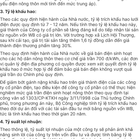
yếu điện nông thôn mới tính đến mức trung áp).
3. Tỷ lệ khấu hao:
Theo các quy định hiện hành của Nhà nước, tỷ lệ trích khấu hao lưới
điện được quy định từ 7 - 12 năm. Nếu tính theo tỷ lệ khấu hao này,
giá thành của Công ty cổ phần sẽ tăng đáng kể do tiếp nhận tài sản
từ nguồn vốn WB có giá trị lớn. Với trường hợp xã Lịch Hội Thượng,
sau khi cải tạo, giá trị tài sản tăng thêm 1,6 tỷ đồng dẫn đến giá
thành điện thương phẩm tăng 30%.
Theo quy định hiện hành của Nhà nước về giá bán điện sinh hoạt
cho các hộ dân nông thôn theo cơ chế giá trần 700 đ/kWh, các đơn
vị quản lý điện địa phương có quyền được xem xét quyết định tỷ lệ
khấu hao ở mức hợp lý để đảm bảo giá bán điện không vượt quá
giá trần do Chính phủ quy định.
Để giảm bớt gánh nặng khấu hao trên giá thành điện của các công
ty cổ phần điện, tạo điều kiện để công ty cổ phần có thể thực hiện
nghiêm mức giá trần điện sinh hoạt nông thôn theo quy định tại
công văn số 1303/CP-KTKH ngày 3/11/1998 của Thủ tướng Chính
phủ, trong phương án này, Bộ Công nghiệp tính tỷ lệ trích khấu hao
theo đời dự án đối với các tài sản đầu tư mới bằng nguồn vốn WB,
tức là tính khấu hao theo thời gian 20 năm.
4. Tỷ suất lợi nhuận:
Theo thông lệ, tỷ suất lợi nhuận của một công ty sẽ phản ánh khả
năng sinh lời của công ty trên vốn đầu tư và được tính bằng tỷ lệ