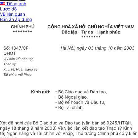
Tiếng anh
Lược đồ
VB liên quan
Bản án áp dụng
CHÍNH PHỦ
CỘNG HOÀ XÃ HỘI CHỦ NGHĨA VIỆT NAM
********
Độc lập - Tự do - Hạnh phúc
********
Số: 1347/CP-
Hà Nội, ngày 03 tháng 10 năm 2003
QHQT
V/v liên kết đào tạo
Thạc sỹ
Kinh tế, Ngân hàng và
Tài chính với Pháp
Kính gửi:
- Bộ Giáo dục và Đào tạo,
- Bộ Ngoại giao,
- Bộ Kế hoạch và Đầu tư,
- Bộ Tài chính.
Xét đề nghị của Bộ Giáo dục và Đào tạo (văn bản số 9245/HTQH,
ngày 18 tháng 9 năm 2003) về việc liên kết dào tạo Thạc sỹ Kinh
tế, Ngân hàng và Tài chính với Pháp, Thủ tướng Chính phủ có ý kiến