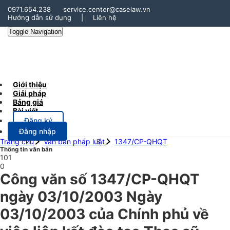
0971.654.238
service.center@caselaw.vn
Hướng dẫn sử dụng
|
Liên hệ
Toggle Navigation
Giới thiệu
Giải pháp
Bảng giá
Bài viết
Đăng ký
Đăng nhập
Trang chủ
Văn bản pháp luật
1347/CP-QHQT
Thông tin văn bản
101
0
Công văn số 1347/CP-QHQT
ngày 03/10/2003 Ngày
03/10/2003 của Chính phủ về