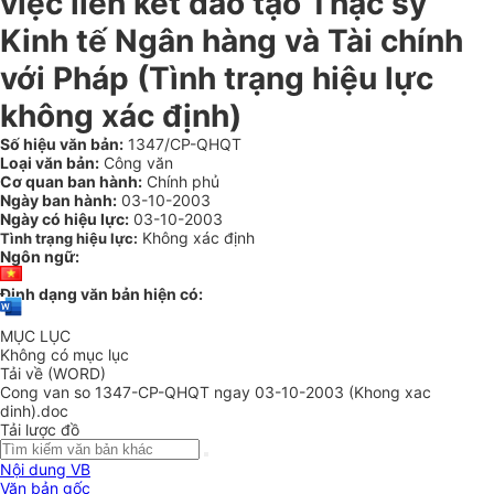
việc liên kết đào tạo Thạc sỹ
Kinh tế Ngân hàng và Tài chính
với Pháp (Tình trạng hiệu lực
không xác định)
Số hiệu văn bản:
1347/CP-QHQT
Loại văn bản:
Công văn
Cơ quan ban hành:
Chính phủ
Ngày ban hành:
03-10-2003
Ngày có hiệu lực:
03-10-2003
Không xác định
Tình trạng hiệu lực:
Ngôn ngữ:
Định dạng văn bản hiện có:
MỤC LỤC
Không có mục lục
Tải về (WORD)
Cong van so 1347-CP-QHQT ngay 03-10-2003 (Khong xac
dinh).doc
Tải lược đồ
Nội dung VB
Văn bản gốc