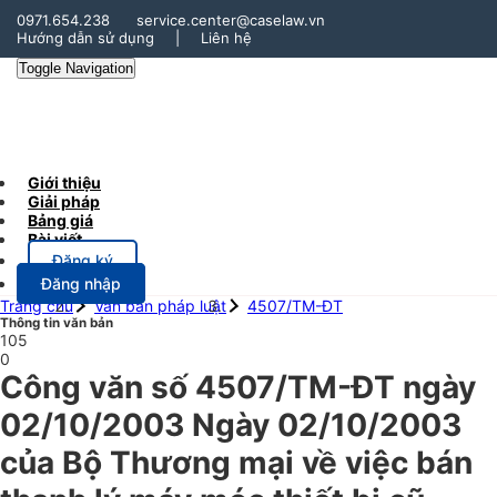
0971.654.238
service.center@caselaw.vn
Hướng dẫn sử dụng
|
Liên hệ
Toggle Navigation
Giới thiệu
Giải pháp
Bảng giá
Bài viết
Đăng ký
Đăng nhập
Trang chủ
Văn bản pháp luật
4507/TM-ĐT
Thông tin văn bản
105
0
Công văn số 4507/TM-ĐT ngày
02/10/2003 Ngày 02/10/2003
của Bộ Thương mại về việc bán