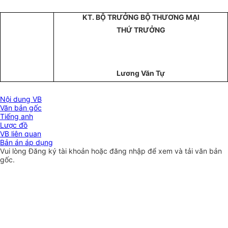
KT. BỘ TRƯỞNG BỘ THƯƠNG MẠI
THỨ TRƯỞNG
Lương Văn Tự
Nội dung VB
Văn bản gốc
Tiếng anh
Lược đồ
VB liên quan
Bản án áp dụng
Vui lòng
Đăng ký
tài khoản hoặc
đăng nhập
để xem và tải văn bản
gốc.