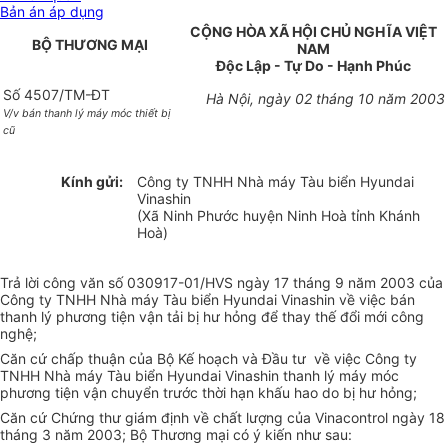
Bản án áp dụng
CỘNG HÒA XÃ HỘI CHỦ NGHĨA VIỆT
BỘ THƯƠNG MẠI
NAM
Độc Lập - Tự Do - Hạnh Phúc
Số 4507/TM-ĐT
Hà Nội, ngày 02 tháng 10 năm 2003
V/v bán thanh lý máy móc thiết bị
cũ
Kính gửi:
Công ty TNHH Nhà máy Tàu biển Hyundai
Vinashin
(Xã Ninh Phước huyện Ninh Hoà tỉnh Khánh
Hoà)
Trả lời công văn số 030917-01/HVS ngày 17 tháng 9 năm 2003 của
Công ty TNHH Nhà máy Tàu biển Hyundai Vinashin về việc bán
thanh lý phương tiện vận tải bị hư hỏng để thay thế đổi mới công
nghệ;
Căn cứ chấp thuận của Bộ Kế hoạch và Đầu tư về việc Công ty
TNHH Nhà máy Tàu biển Hyundai Vinashin thanh lý máy móc
phương tiện vận chuyển trước thời hạn khấu hao do bị hư hỏng;
Căn cứ Chứng thư giám định về chất lượng của Vinacontrol ngày 18
tháng 3 năm 2003; Bộ Thương mại có ý kiến như sau: