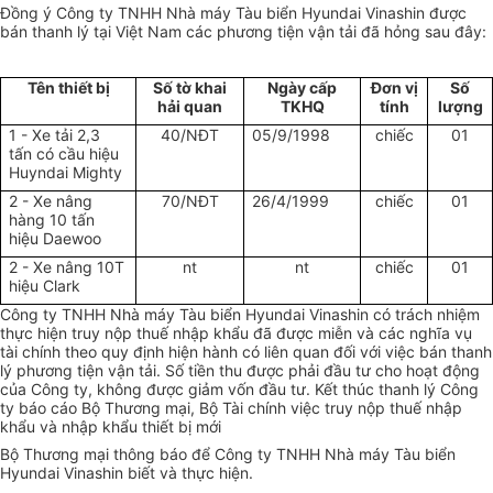
Đồng ý Công ty TNHH Nhà máy Tàu biển Hyundai Vinashin được
bán thanh lý tại Việt Nam các phương tiện vận tải đã hỏng sau đây:
Tên thiết bị
Số tờ khai
Ngày cấp
Đơn vị
Số
hải quan
TKHQ
tính
lượng
1 - Xe tải 2,3
40/NĐT
05/9/1998
chiếc
01
tấn có cầu hiệu
Huyndai Mighty
2 - Xe nâng
70/NĐT
26/4/1999
chiếc
01
hàng 10 tấn
hiệu Daewoo
2 - Xe nâng 10T
nt
nt
chiếc
01
hiệu Clark
Công ty TNHH Nhà máy Tàu biển Hyundai Vinashin có trách nhiệm
thực hiện truy nộp thuế nhập khẩu đã được miễn và các nghĩa vụ
tài chính theo quy định hiện hành có liên quan đối với việc bán thanh
lý phương tiện vận tải. Số tiền thu được phải đầu tư cho hoạt động
của Công ty, không được giảm vốn đầu tư. Kết thúc thanh lý Công
ty báo cáo Bộ Thương mại, Bộ Tài chính việc truy nộp thuế nhập
khẩu và nhập khẩu thiết bị mới
Bộ Thương mại thông báo để Công ty TNHH Nhà máy Tàu biển
Hyundai Vinashin biết và thực hiện.