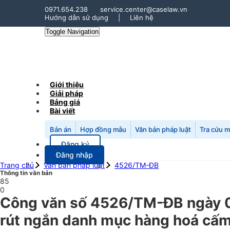
0971.654.238
service.center@caselaw.vn
Hướng dẫn sử dụng
|
Liên hệ
Toggle Navigation
Giới thiệu
Giải pháp
Bảng giá
Bài viết
Bản án
Hợp đồng mẫu
Văn bản pháp luật
Tra cứu 
Đăng ký
Đăng nhập
Trang chủ
Văn bản pháp luật
4526/TM-ĐB
Thông tin văn bản
85
0
Công văn số 4526/TM-ĐB ngày 0
rút ngắn danh mục hàng hoá cấm