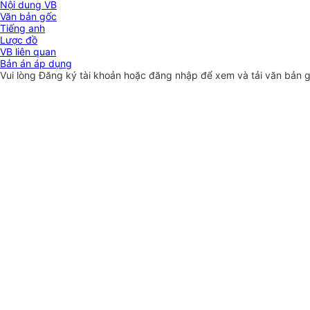
Nội dung VB
Văn bản gốc
Tiếng anh
Lược đồ
VB liên quan
Bản án áp dụng
Vui lòng
Đăng ký
tài khoản hoặc
đăng nhập
để xem và tải văn bản 