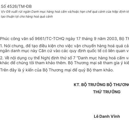
Số 4526/TM-ĐB
V/v Đề xuất rút ngăn Danh mục hàng hoá cấm và/hoặc hạn chế quá cảnh của hiệp định 
tạo thuận lợi cho hàng hoá quá cảnh
Phúc công văn số 9661/TC-TCHQ ngày 17 tháng 9 năm 2003, Bộ Thư
1. Nói chung, để tạo điều kiện cho việc vận chuyển hàng hoá quá 
ngắn danh mục này Căn cứ vào các quy định quốc tế có liên quan v
2. Về nội dụng cụ thể Nghị định thứ số 7 “Danh mục hàng hoá cấm
khác để chúng tôi tham khảo thêm. Bộ Thương mại sẽ tham gia ý ki
Trên đây là ý kiến của Bộ Thương mại để quý Bộ tham khảo.
KT. BỘ TRƯỞNG BỘ THƯƠN
THỨ TRƯỞNG
Lê Danh Vĩnh