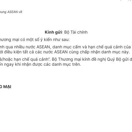
khung ASEAN về
Kính gửi
: Bộ Tài chính
ơng mại có một số ý kiến như sau:
cảnh qua nhiều nước ASEAN, danh mục cấm và hạn chế quá cảnh của 
ới điều kiện tất cả các nước ASEAN cùng chấp nhận danh mục này.
 và/hoặc hạn chế quá cảnh”. Bộ Thương mại kính đề nghị Quý Bộ g
ến ngay khi nhận được các danh mục trên.
G MẠI