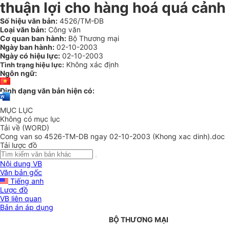
thuận lợi cho hàng hoá quá cảnh 
Số hiệu văn bản:
4526/TM-ĐB
Loại văn bản:
Công văn
Cơ quan ban hành:
Bộ Thương mại
Ngày ban hành:
02-10-2003
Ngày có hiệu lực:
02-10-2003
Không xác định
Tình trạng hiệu lực:
Ngôn ngữ:
Định dạng văn bản hiện có:
MỤC LỤC
Không có mục lục
Tải về (WORD)
Cong van so 4526-TM-DB ngay 02-10-2003 (Khong xac dinh).doc
Tải lược đồ
Nội dung VB
Văn bản gốc
Tiếng anh
Lược đồ
VB liên quan
Bản án áp dụng
BỘ THƯƠNG MẠI