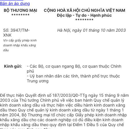
Bản án áp dụng
BỘ THƯƠNG MẠI
CỘNG HOÀ XÃ HỘI CHỦ NGHĨA VIỆT NAM
********
Độc lập - Tự do - Hạnh phúc
********
Số: 3947/TM-
Hà Nội, ngày 01 tháng 10 năm 2003
XNK
V/v cấp giấy phép kinh
doanh nhập khẩu xăng
dầu
Kính gửi:
- Các Bộ, cơ quan ngang Bộ, cơ quan thuộc Chính
phủ
- Uỷ ban nhân dân các tỉnh, thành phố trực thuộc
Trung ương
Để thực hiện Quyết định số 187/2003/QĐ-TTg ngày 15 tháng 9 năm
2003 của Thủ tướng Chính phủ về việc ban hành Quy chế quản lý
kinh doanh xăng dầu và thực hiện việc diều hành kinh doanh xăng
dầu theo Quy chế quản lý kinh doanh xăng dầu từ ngày 1 tháng 1
năm 2004, Bộ Thương mại tổ chức cấp Giấy phép kinh doanh nhập
khẩu xăng dầu cho các doanh nghiệp có đủ điều kiện kinh doanh
nhập khẩu xăng dầu theo quy định tại Điểm 1 Điều 5 của Quy chế