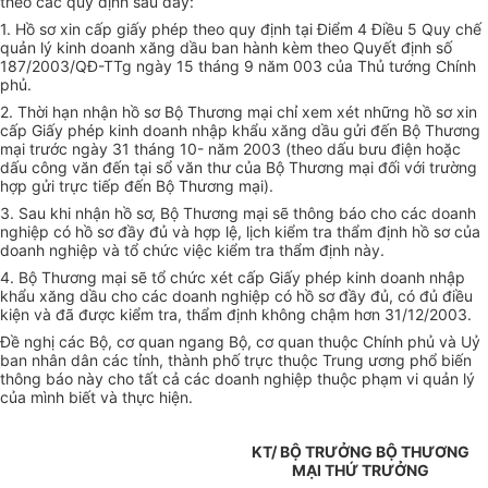
theo các quy định sau đây:
1. Hồ sơ xin cấp giấy phép theo quy định tại Điểm 4 Điều 5 Quy chế
quản lý kinh doanh xăng dầu ban hành kèm theo Quyết định số
187/2003/QĐ-TTg ngày 15 tháng 9 năm 003 của Thủ tướng Chính
phủ.
2. Thời hạn nhận hồ sơ Bộ Thương mại chỉ xem xét những hồ sơ xin
cấp Giấy phép kinh doanh nhập khẩu xăng dầu gửi đến Bộ Thương
mại trước ngày 31 tháng 10- năm 2003 (theo dấu bưu điện hoặc
dấu công văn đến tại sổ văn thư của Bộ Thương mại đối với trường
hợp gửi trực tiếp đến Bộ Thương mại).
3. Sau khi nhận hồ sơ, Bộ Thương mại sẽ thông báo cho các doanh
nghiệp có hồ sơ đầy đủ và hợp lệ, lịch kiểm tra thẩm định hồ sơ của
doanh nghiệp và tổ chức việc kiểm tra thẩm định này.
4. Bộ Thương mại sẽ tổ chức xét cấp Giấy phép kinh doanh nhập
khẩu xăng dầu cho các doanh nghiệp có hồ sơ đầy đủ, có đủ điều
kiện và đã được kiểm tra, thẩm định không chậm hơn 31/12/2003.
Đề nghị các Bộ, cơ quan ngang Bộ, cơ quan thuộc Chính phủ và Uỷ
ban nhân dân các tỉnh, thành phố trực thuộc Trung ương phổ biến
thông báo này cho tất cả các doanh nghiệp thuộc phạm vi quản lý
của mình biết và thực hiện.
KT/ BỘ TRƯỞNG BỘ THƯƠNG
MẠI THỨ TRƯỞNG