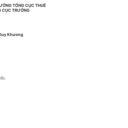
RƯỞNG TỔNG CỤC THUẾ
G CỤC TRƯỞNG
Duy Khương
gốc.