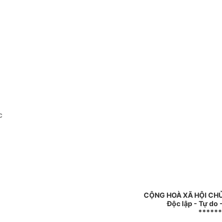
c
CỘNG HOÀ XÃ HỘI CH
Độc lập - Tự do
******