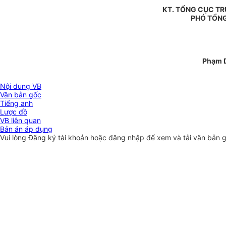
KT. TỔNG CỤC T
PHÓ TỔN
Phạm 
Nội dung VB
Văn bản gốc
Tiếng anh
Lược đồ
VB liên quan
Bản án áp dụng
Vui lòng
Đăng ký
tài khoản hoặc
đăng nhập
để xem và tải văn bản 