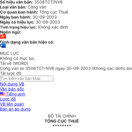
Số hiệu văn bản:
3508TCT/NV6
Loại văn bản:
Công văn
Cơ quan ban hành:
Tổng cục Thuế
Ngày ban hành:
30-09-2003
Ngày có hiệu lực:
30-09-2003
Không xác định
Tình trạng hiệu lực:
Ngôn ngữ:
Định dạng văn bản hiện có:
MỤC LỤC
Không có mục lục
Tải về (WORD)
Cong van so 3508TCT-NV6 ngay 30-09-2003 (Khong xac dinh).do
Tải lược đồ
Nội dung VB
Văn bản gốc
Tiếng anh
Lược đồ
VB liên quan
Bản án áp dụng
BỘ TÀI CHÍNH
TỔNG CỤC THUẾ
********