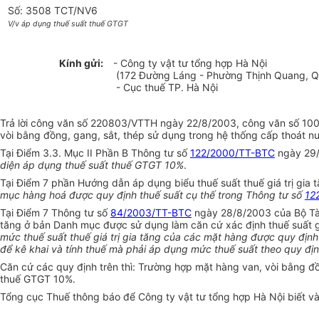
Số: 3508 TCT/NV6
V/v áp dụng thuế suất thuế GTGT
Kính gửi:
- Công ty vật tư tổng hợp Hà Nội
(172 Đường Láng - Phường Thịnh Quang, Q.
- Cục thuế TP. Hà Nội
Trả lời công văn số 220803/VTTH ngày 22/8/2003, công văn số 10090
vòi bằng đồng, gang, sắt, thép sử dụng trong hệ thống cấp thoát n
Tại Điểm 3.3. Mục II Phần B Thông tư số
122/2000/TT-BTC
ngày 29/
diện áp dụng thuế suất thuế GTGT 10%
.
Tại Điểm 7 phần Hướng dẫn áp dụng biểu thuế suất thuế giá trị gi
mục hàng hoá được quy định thuế suất cụ thế trong Thông tư số
12
Tại Điểm 7 Thông tư số
84/2003/TT-BTC
ngày 28/8/2003 của Bộ Tài 
tăng ở bản Danh mục được sử dụng làm căn cứ xác định thuế suất gi
mức thuế suất thuế giá trị gia tăng của các mặt hàng được quy định
để kê khai và tính thuế mà phải áp dụng mức thuế suất theo quy địn
Căn cứ các quy định trên thì: Trường hợp mặt hàng van, vòi bằng đ
thuế GTGT 10%.
Tổng cục Thuế thông báo để Công ty vật tư tổng hợp Hà Nội biết và 