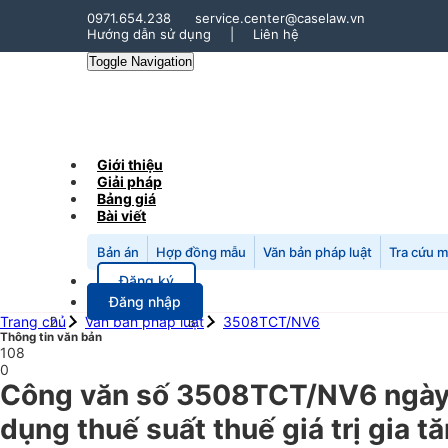
0971.654.238
service.center@caselaw.vn
Hướng dẫn sử dụng
|
Liên hệ
Toggle Navigation
Giới thiệu
Giải pháp
Bảng giá
Bài viết
Bản án
Hợp đồng mẫu
Văn bản pháp luật
Tra cứu 
Đăng ký
Đăng nhập
Trang chủ
Văn bản pháp luật
3508TCT/NV6
Thông tin văn bản
108
0
Công văn số 3508TCT/NV6 ngày 
dụng thuế suất thuế giá trị gia t