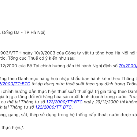
 Đống Đa - TP.Hà Nội)
3/VTTH ngày 10/9/2003 của Công ty vật tư tổng hợp Hà Nội hỏi về v
ước, Tổng cục Thuế có ý kiến như sau:
12/2000 của Bộ Tài chính hướng dẫn thi hành Nghị định số
79/2000
a tăng theo Danh mục hàng hoá nhập khẩu ban hành kèm theo Thông 
2/2000/TT-BTC
thì áp dụng mức thuế suất theo quy định trong Thôn
chính hướng dẫn thực hiện thuế suất thuế giá trị gia tăng theo Dan
á trị gia tăng đối với hàng hóa sản xuất kinh doanh trong nước.
Trư
 cụ thể tại Thông tư số
122/2000/TT-BTC
ngày 29/12/2000 thì không
h tại Thông tư số
122/2000/TT-BTC
.
ồng, gang, sắt, thép sử dụng trong hệ thống cấp thoát nước được xá
thực hiện./.