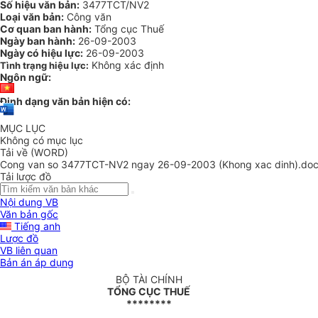
Số hiệu văn bản:
3477TCT/NV2
Loại văn bản:
Công văn
Cơ quan ban hành:
Tổng cục Thuế
Ngày ban hành:
26-09-2003
Ngày có hiệu lực:
26-09-2003
Không xác định
Tình trạng hiệu lực:
Ngôn ngữ:
Định dạng văn bản hiện có:
MỤC LỤC
Không có mục lục
Tải về (WORD)
Cong van so 3477TCT-NV2 ngay 26-09-2003 (Khong xac dinh).do
Tải lược đồ
Nội dung VB
Văn bản gốc
Tiếng anh
Lược đồ
VB liên quan
Bản án áp dụng
BỘ TÀI CHÍNH
TỔNG CỤC THUẾ
********