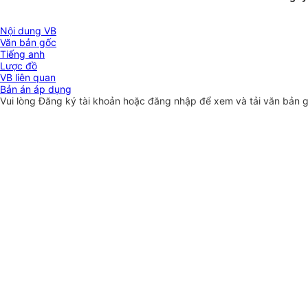
Nội dung VB
Văn bản gốc
Tiếng anh
Lược đồ
VB liên quan
Bản án áp dụng
Vui lòng
Đăng ký
tài khoản hoặc
đăng nhập
để xem và tải văn bản 