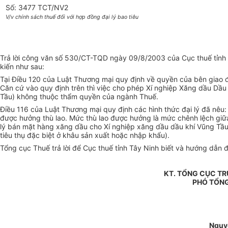
Số: 3477 TCT/NV2
V/v chính sách thuế đối với hợp đồng đại lý bao tiêu
Trả lời công văn số 530/CT-TQD ngày 09/8/2003 của Cục thuế tỉnh 
kiến như sau:
Tại Điều 120 của Luật Thương mại quy định về quyền của bên giao đại 
Căn cứ vào quy định trên thì việc cho phép Xí nghiệp Xăng dầu Dầu
Tầu) không thuộc thẩm quyền của ngành Thuế.
Điều 116 của Luật Thương mại quy định các hình thức đại lý đã nêu: “
được hưởng thù lao. Mức thù lao được hưởng là mức chênh lệch giữa g
lý bán mặt hàng xăng dầu cho Xí nghiệp xăng dầu dầu khí Vũng Tầu t
tiêu thụ đặc biệt ở khâu sản xuất hoặc nhập khẩu).
Tổng cục Thuế trả lời để Cục thuế tỉnh Tây Ninh biết và hướng dẫn đơ
KT. TỔNG CỤC T
PHÓ TỔN
Nguy