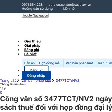
0971.654.238
service.center@caselaw.vn
Hướng dẫn sử dụng
|
Liên hệ
Toggle Navigation
Giới thiệu
Giải pháp
Bảng giá
Bài viết
Bản án
Hợp đồng mẫu
Văn bản pháp luật
Tra cứu 
Đăng ký
Đăng nhập
Trang chủ
Văn bản pháp luật
3477TCT/NV2
Thông tin văn bản
119
0
Công văn số 3477TCT/NV2 ngày 
sách thuế đối với hợp đồng đại lý