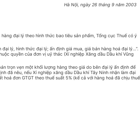
Hà Nội, ngày 26 tháng 9 năm 2003
án hàng đại lý theo hình thức bao tiêu sản phẩm, Tổng cục Thuế có ý
 lý, hình thức đại lý; ấn định giá mua, giá bán hàng hoá đại lý...”.
thuộc quyền của đơn vị uỷ thác (Xí nghiệp Xăng dầu Dầu khí Vũng
 bán trọn vẹn một khối lượng hàng theo giá do bên đại lý ấn định để
định đã nêu, nếu Xí nghiệp xăng dầu Dầu khí Tây Ninh nhận làm đại
uất hoá đơn GTGT theo thuế suất 5% (kể cả với hàng hoá đã chịu thuế