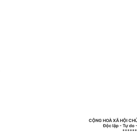
c
CỘNG HOÀ XÃ HỘI CH
Độc lập - Tự do
******