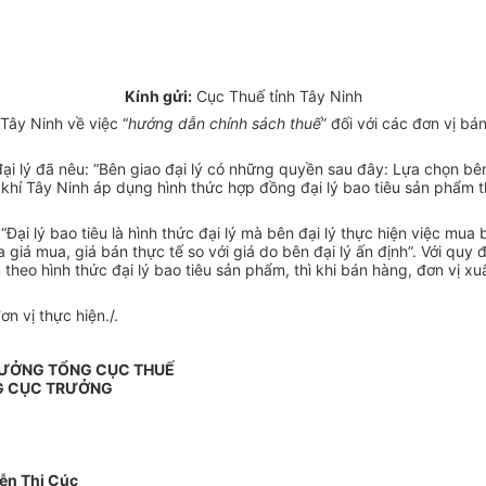
Kính gửi:
Cục Thuế tỉnh Tây Ninh
Tây Ninh về việc “
hướng dẫn chính sách thuế
” đối với các đơn vị b
lý đã nêu: “Bên giao đại lý có những quyền sau đây: Lựa chọn bên đại
 khí Tây Ninh áp dụng hình thức hợp đồng đại lý bao tiêu sản phẩm 
Đại lý bao tiêu là hình thức đại lý mà bên đại lý thực hiện việc mua
iá mua, giá bán thực tế so với giá do bên đại lý ấn định”. Với quy 
heo hình thức đại lý bao tiêu sản phẩm, thì khi bán hàng, đơn vị x
n vị thực hiện./.
RƯỞNG TỔNG CỤC THUẾ
G CỤC TRƯỞNG
ễn Thị Cúc