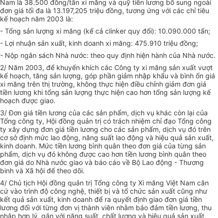
Nam là 38.500 đồng/tấn xi măng và quỹ tiền lương bổ sung ngoài
đơn giá tối đa là 13.197,205 triệu đồng, tương ứng với các chỉ tiêu
kế hoạch năm 2003 là:
- Tổng sản lượng xi măng (kể cả clinker quy đổi): 10.090.000 tấn;
- Lợi nhuận sản xuất, kinh doanh xi măng: 475.910 triệu đồng;
- Nộp ngân sách Nhà nước: theo quy định hiện hành của Nhà nước.
2/ Năm 2003, để khuyến khích các Công ty xi măng sản xuất vượt
kế hoạch, tăng sản lượng, góp phần giảm nhập khẩu và bình ổn giá
xi măng trên thị trường, không thực hiện điều chỉnh giảm đơn giá
tiền lương khi tổng sản lượng thực hiện cao hơn tổng sản lượng kế
hoạch được giao.
3/ Đơn giá tiền lương của các sản phẩm, dịch vụ khác còn lại của
Tổng công ty, Hội đồng quản trị có trách nhiệm chỉ đạo Tổng công
ty xây dựng đơn giá tiền lương cho các sản phẩm, dịch vụ đó trên
cơ sở định mức lao động, năng suất lao động và hiệu quả sản xuất,
kinh doanh. Mức tiền lương bình quân theo đơn giá của từng sản
phẩm, dịch vụ đó không được cao hơn tiền lương bình quân theo
đơn giá do Nhà nước giao và báo cáo về Bộ Lao động - Thương
binh và Xã hội để theo dõi.
4/ Chủ tịch Hội đồng quản trị Tổng công ty Xi măng Việt Nam căn
cứ vào trình độ công nghệ, thiết bị và tổ chức sản xuất cũng như
kết quả sản xuất, kinh doanh để ra quyết định giao đơn giá tiền
lương đối với từng đơn vị thành viên nhằm bảo đảm tiền lương, thu
nhập hợp lý, gắn với năng suất, chất lượng và hiệu quả sản xuất,