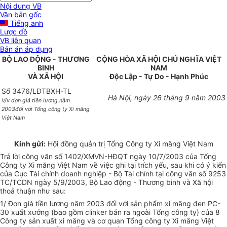
Nội dung VB
Văn bản gốc
Tiếng anh
Lược đồ
VB liên quan
Bản án áp dụng
BỘ LAO ĐỘNG - THƯƠNG
CỘNG HÒA XÃ HỘI CHỦ NGHĨA VIỆT
BINH
NAM
VÀ XÃ HỘI
Độc Lập - Tự Do - Hạnh Phúc
Số 3476/LĐTBXH-TL
Hà Nội, ngày 26 tháng 9 năm 2003
V/v đơn giá tiền lương năm
2003đối với Tổng công ty Xi măng
Việt Nam
Kính gửi:
Hội đồng quản trị Tổng Công ty Xi măng Việt Nam
Trả lời công văn số 1402/XMVN-HĐQT ngày 10/7/2003 của Tổng
Công ty Xi măng Việt Nam về việc ghi tại trích yếu, sau khi có ý kiến
của Cục Tài chính doanh nghiệp - Bộ Tài chính tại công văn số 9253
TC/TCDN ngày 5/9/2003, Bộ Lao động - Thương binh và Xã hội
thoả thuận như sau:
1/ Đơn giá tiền lương năm 2003 đối với sản phẩm xi măng đen PC-
30 xuất xưởng (bao gồm clinker bán ra ngoài Tổng công ty) của 8
Công ty sản xuất xi măng và cơ quan Tổng công ty Xi măng Việt