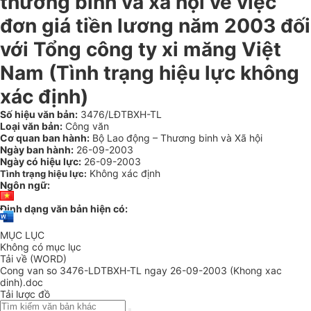
thương binh và xã hội về việc
đơn giá tiền lương năm 2003 đối
với Tổng công ty xi măng Việt
Nam (Tình trạng hiệu lực không
xác định)
Số hiệu văn bản:
3476/LĐTBXH-TL
Loại văn bản:
Công văn
Cơ quan ban hành:
Bộ Lao động – Thương binh và Xã hội
Ngày ban hành:
26-09-2003
Ngày có hiệu lực:
26-09-2003
Không xác định
Tình trạng hiệu lực:
Ngôn ngữ:
Định dạng văn bản hiện có:
MỤC LỤC
Không có mục lục
Tải về (WORD)
Cong van so 3476-LDTBXH-TL ngay 26-09-2003 (Khong xac
dinh).doc
Tải lược đồ