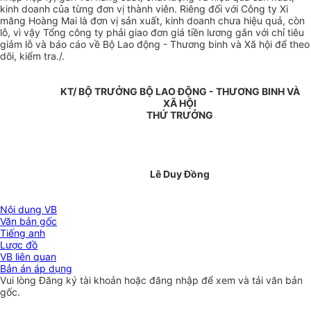
kinh doanh của từng đơn vị thành viên. Riêng đối với Công ty Xi
măng Hoàng Mai là đơn vị sản xuất, kinh doanh chưa hiệu quả, còn
lỗ, vì vậy Tổng công ty phải giao đơn giá tiền lương gắn với chỉ tiêu
giảm lỗ và báo cáo về Bộ Lao động - Thương binh và Xã hội để theo
dõi, kiểm tra./.
KT/ BỘ TRƯỞNG BỘ LAO ĐỘNG - THƯƠNG BINH VÀ
XÃ HỘI
THỨ TRƯỞNG
Lê Duy Đồng
Nội dung VB
Văn bản gốc
Tiếng anh
Lược đồ
VB liên quan
Bản án áp dụng
Vui lòng
Đăng ký
tài khoản hoặc
đăng nhập
để xem và tải văn bản
gốc.