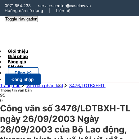
0971.654.238
service.center@caselaw.vn
Hướng dẫn sử dụng
|
Liên hệ
Toggle Navigation
Giới thiệu
Giải pháp
Bảng giá
Bài viết
Đăng ký
Đăng nhập
Trang chủ
Văn bản pháp luật
3476/LĐTBXH-TL
Thông tin văn bản
95
0
Công văn số 3476/LĐTBXH-TL
ngày 26/09/2003 Ngày
26/09/2003 của Bộ Lao động,