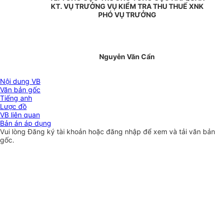
KT. VỤ TRƯỞNG VỤ KIỂM TRA THU THUẾ XNK
PHÓ VỤ TRƯỞNG
Nguyễn Văn Cẩn
Nội dung VB
Văn bản gốc
Tiếng anh
Lược đồ
VB liên quan
Bản án áp dụng
Vui lòng
Đăng ký
tài khoản hoặc
đăng nhập
để xem và tải văn bản
gốc.