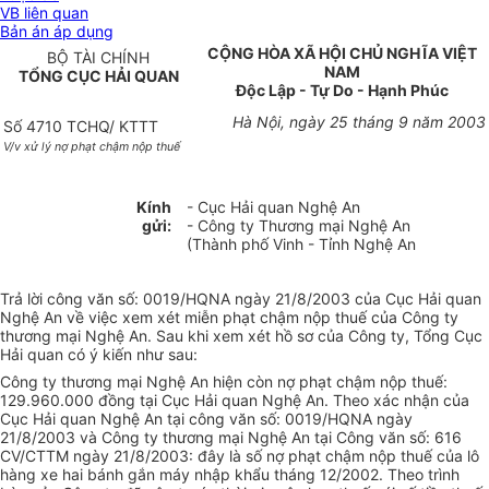
VB liên quan
Bản án áp dụng
CỘNG HÒA XÃ HỘI CHỦ NGHĨA VIỆT
BỘ TÀI CHÍNH
NAM
TỔNG CỤC HẢI QUAN
Độc Lập - Tự Do - Hạnh Phúc
Hà Nội, ngày 25 tháng 9 năm 2003
Số 4710 TCHQ/ KTTT
V/v xử lý nợ phạt chậm nộp thuế
Kính
- Cục Hải quan Nghệ An
gửi:
- Công ty Thương mại Nghệ An
(Thành phố Vinh - Tỉnh Nghệ An
Trả lời công văn số: 0019/HQNA ngày 21/8/2003 của Cục Hải quan
Nghệ An về việc xem xét miễn phạt chậm nộp thuế của Công ty
thương mại Nghệ An. Sau khi xem xét hồ sơ của Công ty, Tổng Cục
Hải quan có ý kiến như sau:
Công ty thương mại Nghệ An hiện còn nợ phạt chậm nộp thuế:
129.960.000 đồng tại Cục Hải quan Nghệ An. Theo xác nhận của
Cục Hải quan Nghệ An tại công văn số: 0019/HQNA ngày
21/8/2003 và Công ty thương mại Nghệ An tại Công văn số: 616
CV/CTTM ngày 21/8/2003: đây là số nợ phạt chậm nộp thuế của lô
hàng xe hai bánh gắn máy nhập khẩu tháng 12/2002. Theo trình