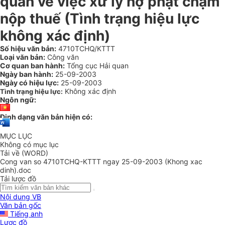
quan về việc xử lý nợ phạt chậm
nộp thuế (Tình trạng hiệu lực
không xác định)
Số hiệu văn bản:
4710TCHQ/KTTT
Loại văn bản:
Công văn
Cơ quan ban hành:
Tổng cục Hải quan
Ngày ban hành:
25-09-2003
Ngày có hiệu lực:
25-09-2003
Không xác định
Tình trạng hiệu lực:
Ngôn ngữ:
Định dạng văn bản hiện có:
MỤC LỤC
Không có mục lục
Tải về (WORD)
Cong van so 4710TCHQ-KTTT ngay 25-09-2003 (Khong xac
dinh).doc
Tải lược đồ
Nội dung VB
Văn bản gốc
Tiếng anh
Lược đồ