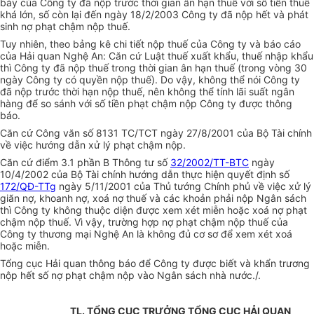
bày của Công ty đã nộp trước thời gian ân hạn thuế với số tiền thuế
khá lớn, số còn lại đến ngày 18/2/2003 Công ty đã nộp hết và phát
sinh nợ phạt chậm nộp thuế.
Tuy nhiên, theo bảng kê chi tiết nộp thuế của Công ty và báo cáo
của Hải quan Nghệ An: Căn cứ Luật thuế xuất khẩu, thuế nhập khẩu
thì Công ty đã nộp thuế trong thời gian ân hạn thuế (trong vòng 30
ngày Công ty có quyền nộp thuế). Do vậy, không thể nói Công ty
đã nộp trước thời hạn nộp thuế, nên không thể tính lãi suất ngân
hàng để so sánh với số tiền phạt chậm nộp Công ty được thông
báo.
Căn cứ Công văn số 8131 TC/TCT ngày 27/8/2001 của Bộ Tài chính
về việc hướng dẫn xử lý phạt chậm nộp.
Căn cứ điểm 3.1 phần B Thông tư số
32/2002/TT-BTC
ngày
10/4/2002 của Bộ Tài chính hướng dẫn thực hiện quyết định số
172/QĐ-TTg
ngày 5/11/2001 của Thủ tướng Chính phủ về việc xử lý
giãn nợ, khoanh nợ, xoá nợ thuế và các khoản phải nộp Ngân sách
thì Công ty không thuộc diện được xem xét miễn hoặc xoá nợ phạt
chậm nộp thuế. Vì vậy, trường hợp nợ phạt chậm nộp thuế của
Công ty thương mại Nghệ An là không đủ cơ sơ để xem xét xoá
hoặc miễn.
Tổng cục Hải quan thông báo để Công ty được biết và khẩn trương
nộp hết số nợ phạt chậm nộp vào Ngân sách nhà nước./.
TL. TỔNG CỤC TRƯỞNG TỔNG CỤC HẢI QUAN