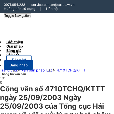
0971.654.238
service.center@caselaw.vn
Hướng dẫn sử dụng
|
Liên hệ
Toggle Navigation
Giới thiệu
Giải pháp
Bảng giá
Bài viết
Đăng ký
Đăng nhập
Trang chủ
Văn bản pháp luật
4710TCHQ/KTTT
Thông tin văn bản
101
0
Công văn số 4710TCHQ/KTTT
ngày 25/09/2003 Ngày
25/09/2003 của Tổng cục Hải