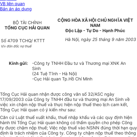
VB liên quan
Bản án áp dụng
CỘNG HÒA XÃ HỘI CHỦ NGHĨA VIỆT
BỘ TÀI CHÍNH
NAM
TỔNG CỤC HẢI QUAN
Độc Lập - Tự Do - Hạnh Phúc
Hà Nội, ngày 25 tháng 9 năm 2003
Số 4709 TCHQ/ KTTT
V/v đôn đốc nợ thuế
Kính gửi:
-Công ty TNHH Đầu tư và Thương mại XNK An
Sinh
(24 Tuệ Tĩnh - Hà Nội)
-Cục Hải quan Tp.Hồ Chí Minh
Tổng Cục Hải quan nhận được công văn số 32/ASC ngày
17/09/2003 của Công ty TNHH đầu tư và thương mại An Sinh về
việc xin chậm nộp thuế và thực hiện nộp thuế theo lịch cam kết,
Tổng Cục Hải quan có ý kiến như sau:
Căn cứ Luật thuế xuất khẩu, thuế nhập khẩu và các quy định hiện
hành thì Tổng Cục Hải quan không có thẩm quyền cho phép Công
ty được chậm nộp thuế; Việc nộp thuế vào NSNN đúng thời hạn quy
định là trách nhiệm của Công ty. Công ty chậm nộp thuế theo thông