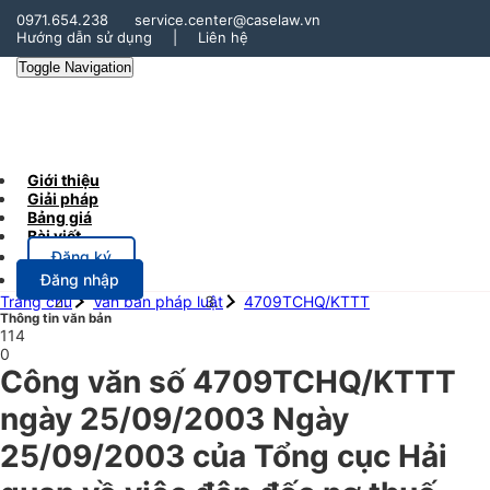
0971.654.238
service.center@caselaw.vn
Hướng dẫn sử dụng
|
Liên hệ
Toggle Navigation
Giới thiệu
Giải pháp
Bảng giá
Bài viết
Đăng ký
Đăng nhập
Trang chủ
Văn bản pháp luật
4709TCHQ/KTTT
Thông tin văn bản
114
0
Công văn số 4709TCHQ/KTTT
ngày 25/09/2003 Ngày
25/09/2003 của Tổng cục Hải