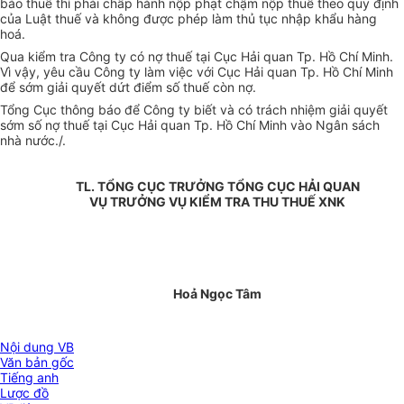
báo thuế thì phải chấp hành nộp phạt chậm nộp thuế theo quy định
của Luật thuế và không được phép làm thủ tục nhập khẩu hàng
hoá.
Qua kiểm tra Công ty có nợ thuế tại Cục Hải quan Tp. Hồ Chí Minh.
Vì vậy, yêu cầu Công ty làm việc với Cục Hải quan Tp. Hồ Chí Minh
để sớm giải quyết dứt điểm số thuế còn nợ.
Tổng Cục thông báo để Công ty biết và có trách nhiệm giải quyết
sớm số nợ thuế tại Cục Hải quan Tp. Hồ Chí Minh vào Ngân sách
nhà nước./.
TL. TỔNG CỤC TRƯỞNG TỔNG CỤC HẢI QUAN
VỤ TRƯỞNG VỤ KIỂM TRA THU THUẾ XNK
Hoả Ngọc Tâm
Nội dung VB
Văn bản gốc
Tiếng anh
Lược đồ