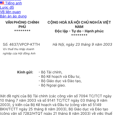
Tiếng anh
Lược đồ
VB liên quan
Bản án áp dụng
VĂN PHÒNG CHÍNH
CỘNG HOÀ XÃ HỘI CHỦ NGHĨA VIỆT
PHỦ
NAM
********
Độc lập - Tự do - Hạnh phúc
********
Số: 4637/VPCP-KTTH
Hà Nội, ngày 23 tháng 9 năm 2003
V/v thuế thu nhập doanh
nghiệp của Hội đồng Anh
Kính gửi:
- Bộ Tài chính,
- Bộ Kế hoạch và Đầu tư,
- Bộ Giáo dục và Đào tạo,
- Bộ Ngoại giao.
Xét đề nghị của Bộ Tài chính (các công văn số 7094 TC/TCT ngày
10 tháng 7 năm 2003 và số 9141 TC/TCT ngày 03 tháng 9 năm
2003), ý kiến của Bộ Kế hoạch và Đầu tư (công văn số 5149
BKH/TCTT ngày 25 tháng 8 năm 2003), Bộ Giáo dục và Đào tạo
(công văn số 7282/HTQT ngày 21 tháng 8 năm 2003) về việc thuế