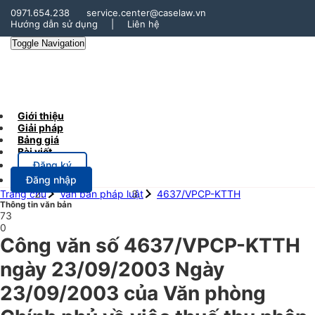
0971.654.238
service.center@caselaw.vn
Hướng dẫn sử dụng
|
Liên hệ
Toggle Navigation
Giới thiệu
Giải pháp
Bảng giá
Bài viết
Đăng ký
Đăng nhập
Trang chủ
Văn bản pháp luật
4637/VPCP-KTTH
Thông tin văn bản
73
0
Công văn số 4637/VPCP-KTTH
ngày 23/09/2003 Ngày
23/09/2003 của Văn phòng