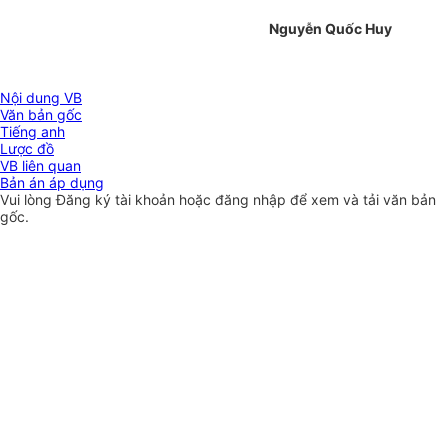
Nguyễn Quốc Huy
Nội dung VB
Văn bản gốc
Tiếng anh
Lược đồ
VB liên quan
Bản án áp dụng
Vui lòng
Đăng ký
tài khoản hoặc
đăng nhập
để xem và tải văn bản
gốc.