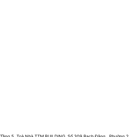
Tầng 5, Toà Nhà TTM BUILDING, Số 309 Bạch Đằng , Phường 2 ,