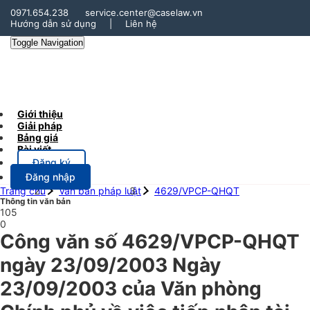
0971.654.238
service.center@caselaw.vn
Hướng dẫn sử dụng
|
Liên hệ
Toggle Navigation
Giới thiệu
Giải pháp
Bảng giá
Bài viết
Đăng ký
Đăng nhập
Trang chủ
Văn bản pháp luật
4629/VPCP-QHQT
Thông tin văn bản
105
0
Công văn số 4629/VPCP-QHQT
ngày 23/09/2003 Ngày
23/09/2003 của Văn phòng