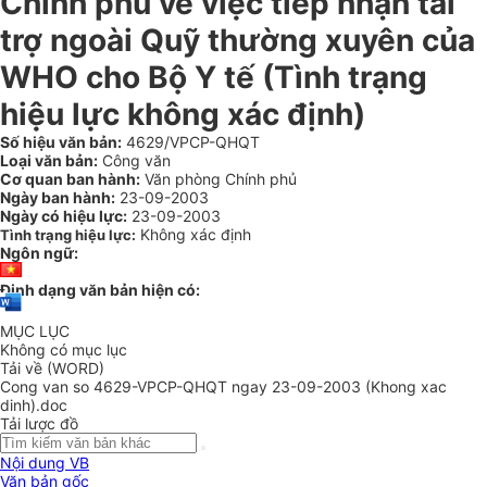
Chính phủ về việc tiếp nhận tài
trợ ngoài Quỹ thường xuyên của
WHO cho Bộ Y tế (Tình trạng
hiệu lực không xác định)
Số hiệu văn bản:
4629/VPCP-QHQT
Loại văn bản:
Công văn
Cơ quan ban hành:
Văn phòng Chính phủ
Ngày ban hành:
23-09-2003
Ngày có hiệu lực:
23-09-2003
Không xác định
Tình trạng hiệu lực:
Ngôn ngữ:
Định dạng văn bản hiện có:
MỤC LỤC
Không có mục lục
Tải về (WORD)
Cong van so 4629-VPCP-QHQT ngay 23-09-2003 (Khong xac
dinh).doc
Tải lược đồ
Nội dung VB
Văn bản gốc