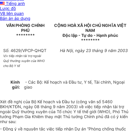
Tiếng anh
Lược đồ
VB liên quan
Bản án áp dụng
VĂN PHÒNG CHÍNH
CỘNG HOÀ XÃ HỘI CHỦ NGHĨA VIỆT
PHỦ
NAM
********
Độc lập - Tự do - Hạnh phúc
********
Số: 4629/VPCP-QHQT
Hà Nội, ngày 23 tháng 9 năm 2003
V/v tiếp nhận tài trợ ngoài
Quỹ thường xuyên của WHO
cho Bộ Y tế
Kính
- Các Bộ: Kế hoạch và Đầu tư, Y tế, Tài chính, Ngoại
gửi:
giao
Xét đề nghị của Bộ Kế hoạch và Đầu tư (công văn số 5460
BKH/KTĐN, ngày 08 tháng 9 năm 2003) về việc tiếp nhận tài trợ
ngoài Quỹ thường xuyên của Tổ chức Y tế thế giới (WHO), Phó Thủ
tướng Phạm Gia Khiêm thay mặt Thủ tướng Chính phủ đã có ý kiến
như sau:
- Đồng ý về nguyên tắc việc tiếp nhận Dự án “Phòng chống thuốc