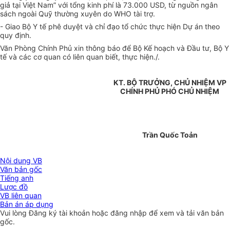
giả tại Việt Nam” với tổng kinh phí là 73.000 USD, từ nguồn ngân
sách ngoài Quỹ thường xuyên do WHO tài trợ.
- Giao Bộ Y tế phê duyệt và chỉ đạo tổ chức thực hiện Dự án theo
quy định.
Văn Phòng Chính Phủ xin thông báo để Bộ Kế hoạch và Đầu tư, Bộ Y
tế và các cơ quan có liên quan biết, thực hiện./.
KT. BỘ TRƯỞNG, CHỦ NHIỆM VP
CHÍNH PHỦ PHÓ CHỦ NHIỆM
Trần Quốc Toản
Nội dung VB
Văn bản gốc
Tiếng anh
Lược đồ
VB liên quan
Bản án áp dụng
Vui lòng
Đăng ký
tài khoản hoặc
đăng nhập
để xem và tải văn bản
gốc.