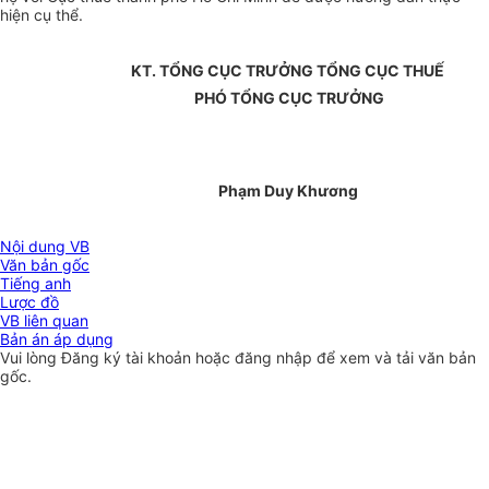
hiện cụ thể.
KT. TỔNG CỤC TRƯỞNG TỔNG CỤC THUẾ
PHÓ TỔNG CỤC TRƯỞNG
Phạm Duy Khương
Nội dung VB
Văn bản gốc
Tiếng anh
Lược đồ
VB liên quan
Bản án áp dụng
Vui lòng
Đăng ký
tài khoản hoặc
đăng nhập
để xem và tải văn bản
gốc.