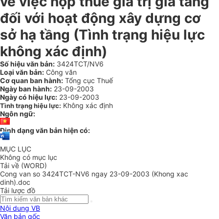
về việc nộp thuế giá trị gia tăng
đối với hoạt động xây dựng cơ
sở hạ tầng (Tình trạng hiệu lực
không xác định)
Số hiệu văn bản:
3424TCT/NV6
Loại văn bản:
Công văn
Cơ quan ban hành:
Tổng cục Thuế
Ngày ban hành:
23-09-2003
Ngày có hiệu lực:
23-09-2003
Không xác định
Tình trạng hiệu lực:
Ngôn ngữ:
Định dạng văn bản hiện có:
MỤC LỤC
Không có mục lục
Tải về (WORD)
Cong van so 3424TCT-NV6 ngay 23-09-2003 (Khong xac
dinh).doc
Tải lược đồ
Nội dung VB
Văn bản gốc