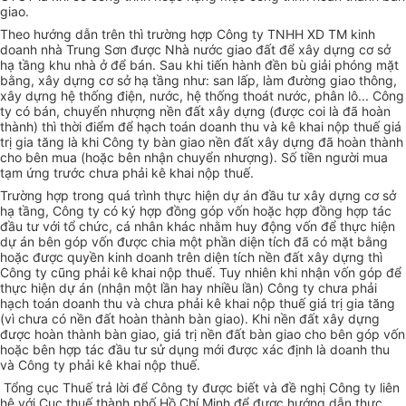
giao.
Theo hướng dẫn trên thì trường hợp Công ty TNHH XD TM kinh
doanh nhà Trung Sơn được Nhà nước giao đất để xây dựng cơ sở
hạ tầng khu nhà ở để bán. Sau khi tiến hành đền bù giải phóng mặt
bằng, xây dựng cơ sở hạ tầng như: san lấp, làm đường giao thông,
xây dựng hệ thống điện, nước, hệ thống thoát nước, phân lô... Công
ty có bán, chuyển nhượng nền đất xây dựng (được coi là đã hoàn
thành) thì thời điểm để hạch toán doanh thu và kê khai nộp thuế giá
trị gia tăng là khi Công ty bàn giao nền đất xây dựng đã hoàn thành
cho bên mua (hoặc bên nhận chuyển nhượng). Số tiền người mua
tạm ứng trước chưa phải kê khai nộp thuế.
Trường hợp trong quá trình thực hiện dự án đầu tư xây dựng cơ sở
hạ tầng, Công ty có ký hợp đồng góp vốn hoặc hợp đồng hợp tác
đầu tư với tổ chức, cá nhân khác nhằm huy động vốn để thực hiện
dự án bên góp vốn được chia một phần diện tích đã có mặt bằng
hoặc được quyền kinh doanh trên diện tích nền đất xây dựng thì
Công ty cũng phải kê khai nộp thuế. Tuy nhiên khi nhận vốn góp để
thực hiện dự án (nhận một lần hay nhiều lần) Công ty chưa phải
hạch toán doanh thu và chưa phải kê khai nộp thuế giá trị gia tăng
(vì chưa có nền đất hoàn thành bàn giao). Khi nền đất xây dựng
được hoàn thành bàn giao, giá trị nền đất bàn giao cho bên góp vốn
hoặc bên hợp tác đầu tư sử dụng mới được xác định là doanh thu
và Công ty phải kê khai nộp thuế.
Tổng cục Thuế trả lời để Công ty được biết và đề nghị Công ty liên
hệ với Cục thuế thành phố Hồ Chí Minh để được hướng dẫn thực