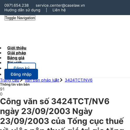
0971.654.238
service.center@caselaw.vn
Hướng dẫn sử dụng
|
Liên hệ
Toggle Navigation
Giới thiệu
Giải pháp
Bảng giá
Bài viết
Đăng ký
Đăng nhập
Trang chủ
Văn bản pháp luật
3424TCT/NV6
Thông tin văn bản
91
0
Công văn số 3424TCT/NV6
ngày 23/09/2003 Ngày
23/09/2003 của Tổng cục thuế