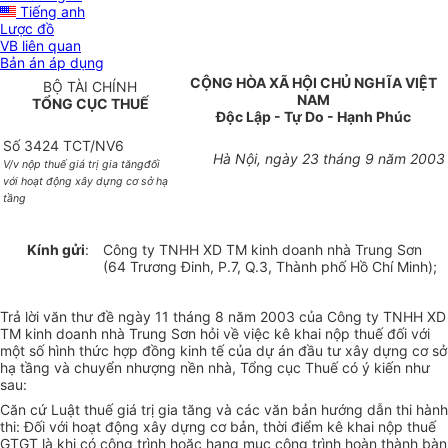
Tiếng anh
Lược đồ
VB liên quan
Bản án áp dụng
CỘNG HÒA XÃ HỘI CHỦ NGHĨA VIỆT
BỘ TÀI CHÍNH
NAM
TỔNG CỤC THUẾ
Độc Lập - Tự Do - Hạnh Phúc
Số 3424 TCT/NV6
Hà Nội, ngày 23 tháng 9 năm 2003
V/v nộp thuế giá trị gia tăngđối
với hoạt động xây dựng cơ sở hạ
tầng
Kính gửi
:
Công ty TNHH XD TM kinh doanh nhà Trung Sơn
(64 Trương Đinh, P.7, Q.3, Thành phố Hồ Chí Minh);
Trả lời văn thư đề ngày 11 tháng 8 năm 2003 của Công ty TNHH XD
TM kinh doanh nhà Trung Sơn hỏi về việc kê khai nộp thuế đối với
một số hình thức hợp đồng kinh tế của dự án đầu tư xây dựng cơ sở
hạ tầng và chuyển nhượng nền nhà, Tổng cục Thuế có ý kiến như
sau:
Căn cứ Luật thuế giá trị gia tăng và các văn bản hướng dẫn thi hành
thi: Đối với hoạt động xây dựng cơ bản, thời điểm kê khai nộp thuế
GTGT là khi có công trình hoặc hạng mục công trình hoàn thành bàn