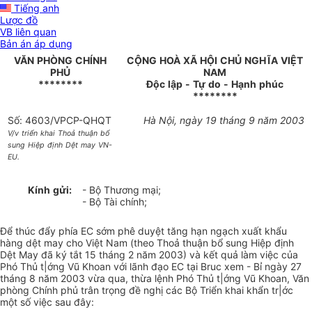
Tiếng anh
Lược đồ
VB liên quan
Bản án áp dụng
VĂN
PHÒNG
CHÍNH
CỘNG
HOÀ
XÃ
HỘI
CHỦ
NGHĨA
VIỆT
PHỦ
NAM
********
Độc
lập
-
Tự
do
-
Hạnh
phúc
********
Số: 4603/VPCP-QHQT
Hà
Nội,
ngày
19
tháng
9
năm
2003
V/v
triển
khai
Thoả
thuận
bổ
sung
Hiệp
định
Dệt
may
VN-
EU.
Kính
gửi:
- Bộ Thương mại;
- Bộ Tài chính;
Để thúc đẩy phía EC sớm phê duyệt tăng hạn ngạch xuất khẩu
hàng dệt may cho Việt Nam (theo Thoả thuận bổ sung Hiệp định
Dệt May đã ký tắt 15 tháng 2 năm 2003) và kết quả làm việc của
Phó Thủ t|ớng Vũ Khoan với lãnh đạo EC tại Bruc xem - Bỉ ngày 27
tháng 8 năm 2003 vừa qua, thừa lệnh Phó Thủ t|ớng Vũ Khoan, Văn
phòng Chính phủ trân trọng đề nghị các Bộ Triển khai khẩn tr|ớc
một số việc sau đây: