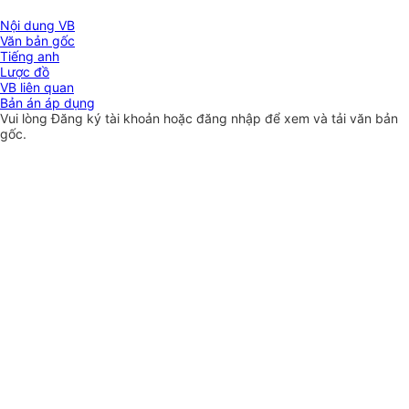
Nội dung VB
Văn bản gốc
Tiếng anh
Lược đồ
VB liên quan
Bản án áp dụng
Vui lòng
Đăng ký
tài khoản hoặc
đăng nhập
để xem và tải văn bản
gốc.