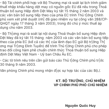
- Bộ Tài chính phối hợp với Bộ Thương mại rà soát lại lịch trình giảm
thuế nhập khẩu hàng dệt may có nguồn gốc EU đã nêu trong Thoả
thuận bổ sung Hiệp định Dệt May ký tắt 15 tháng 2 năm 2003 và
các văn bản bổ sung tiếp theo của phía EC trình Thủ t|ớng Chính
phủ xem xét phê duyệt (nh| đã giao nhiệm vụ tại công văn 288/CP-
QHQT ngày 17 tháng 3 năm 2003), trong đó chú ý mức thuế áp
dụng cho năm 2003.
- Bộ Th|ơng mại rà soát lại nội dung Thoả thuận bổ sung Hiệp định
Dệt May đã ký tắt 15 tháng năm 2003 và các văn bản bổ sung tiếp
theo của phía EC (kể cả các th| của lãnh đạo EC gửi Bộ tr|ởng Th|
ơng mại Tr|ơng Đình Tuyển) để trình Thủ t|ớng Chính phủ cho phép
trao đổi công hàm phê chuẩn chính thức Thoả thuận bổ sung Hiệp
định Dệt May Việt Nam - Uỷ ban Châu Âu EC.
- Các tờ trình nêu trên cần gửi báo cáo Thủ t|ớng Chính phủ tr|ớc
30 tháng 9 năm 2003.
Văn phòng Chính phủ mong nhận đ|ợc sự hợp tác của các Bộ./.
KT.
BỘ
TRƯỞNG,
CHỦ
NHIỆM
VP
CHÍNH
PHỦ
PHÓ
CHỦ
NHIỆM
Nguyễn
Quốc
Huy