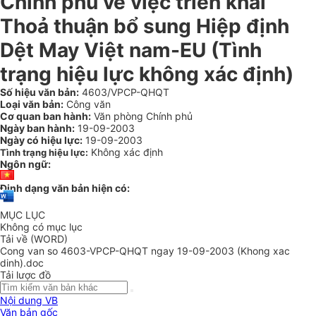
Chính phủ về việc triển khai
Thoả thuận bổ sung Hiệp định
Dệt May Việt nam-EU (Tình
trạng hiệu lực không xác định)
Số hiệu văn bản:
4603/VPCP-QHQT
Loại văn bản:
Công văn
Cơ quan ban hành:
Văn phòng Chính phủ
Ngày ban hành:
19-09-2003
Ngày có hiệu lực:
19-09-2003
Không xác định
Tình trạng hiệu lực:
Ngôn ngữ:
Định dạng văn bản hiện có:
MỤC LỤC
Không có mục lục
Tải về (WORD)
Cong van so 4603-VPCP-QHQT ngay 19-09-2003 (Khong xac
dinh).doc
Tải lược đồ
Nội dung VB
Văn bản gốc