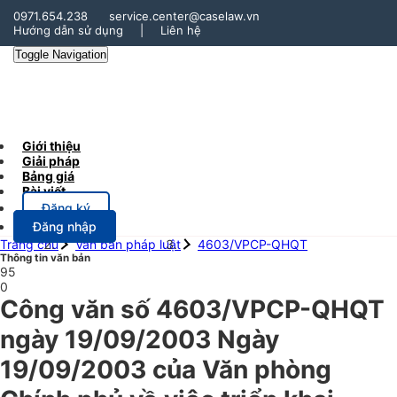
0971.654.238
service.center@caselaw.vn
Hướng dẫn sử dụng
|
Liên hệ
Toggle Navigation
Giới thiệu
Giải pháp
Bảng giá
Bài viết
Đăng ký
Đăng nhập
Trang chủ
Văn bản pháp luật
4603/VPCP-QHQT
Thông tin văn bản
95
0
Công văn số 4603/VPCP-QHQT
ngày 19/09/2003 Ngày
19/09/2003 của Văn phòng