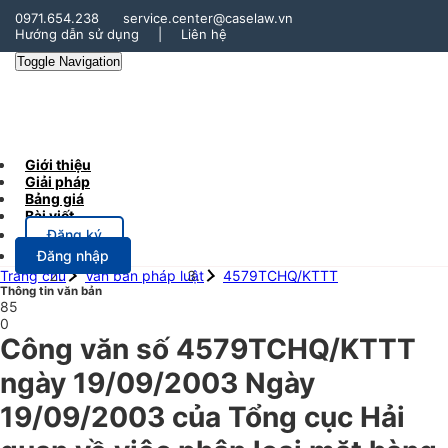
0971.654.238
service.center@caselaw.vn
Hướng dẫn sử dụng
|
Liên hệ
Toggle Navigation
Giới thiệu
Giải pháp
Bảng giá
Bài viết
Đăng ký
Đăng nhập
Trang chủ
Văn bản pháp luật
4579TCHQ/KTTT
Thông tin văn bản
85
0
Công văn số 4579TCHQ/KTTT
ngày 19/09/2003 Ngày
19/09/2003 của Tổng cục Hải