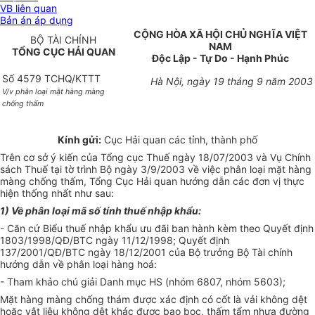
VB liên quan
Bản án áp dụng
CỘNG HÒA XÃ HỘI CHỦ NGHĨA VIỆT
BỘ TÀI CHÍNH
NAM
TỔNG CỤC HẢI QUAN
Độc Lập - Tự Do - Hạnh Phúc
Số 4579 TCHQ/KTTT
Hà Nội, ngày 19 tháng 9 năm 2003
V/v phân loại mặt hàng màng
chống thấm
Kính gửi:
Cục Hải quan các tỉnh, thành phố
Trên cơ sở ý kiến của Tổng cục Thuế ngày 18/07/2003 và Vụ Chính
sách Thuế tại tờ trình Bộ ngày 3/9/2003 về việc phân loại mặt hàng
màng chống thấm, Tổng Cục Hải quan hướng dẫn các đơn vị thực
hiện thống nhất như sau:
1) Về phân loại mã số tính thuế nhập khẩu:
- Căn cứ Biểu thuế nhập khẩu ưu đãi ban hành kèm theo Quyết định
1803/1998/QĐ/BTC ngày 11/12/1998; Quyết định
137/2001/QĐ/BTC ngày 18/12/2001 của Bộ trưởng Bộ Tài chính
hướng dẫn về phân loại hàng hoá:
- Tham khảo chú giải Danh mục HS (nhóm 6807, nhóm 5603);
Mặt hàng màng chống thám được xác định có cốt là vải không dệt
hoặc vật liệu không dệt khác được bao bọc, thấm tẩm nhựa đường