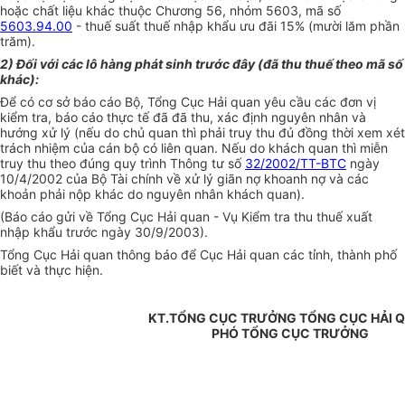
hoặc chất liệu khác thuộc Chương 56, nhóm 5603, mã số
5603.94.00
- thuế suất thuế nhập khẩu ưu đãi 15% (mười lăm phần
trăm).
2) Đối với các lô hàng phát sinh trước đây (đã thu thuế theo mã số
khác):
Để có cơ sở báo cáo Bộ, Tổng Cục Hải quan yêu cầu các đơn vị
kiểm tra, báo cáo thực tế đã đã thu, xác định nguyên nhân và
hướng xử lý (nếu do chủ quan thì phải truy thu đủ đồng thời xem xét
trách nhiệm của cán bộ có liên quan. Nếu do khách quan thì miễn
truy thu theo đúng quy trình Thông tư số
32/2002/TT-BTC
ngày
10/4/2002 của Bộ Tài chính về xử lý giãn nợ khoanh nợ và các
khoản phải nộp khác do nguyên nhân khách quan).
(Báo cáo gửi về Tổng Cục Hải quan - Vụ Kiểm tra thu thuế xuất
nhập khẩu trước ngày 30/9/2003).
Tổng Cục Hải quan thông báo để Cục Hải quan các tỉnh, thành phố
biết và thực hiện.
KT.TỔNG CỤC TRƯỞNG TỔNG CỤC HẢI 
PHÓ TỔNG CỤC TRƯỞNG