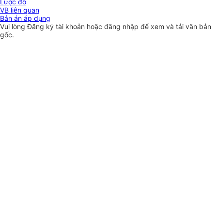
Lược đồ
VB liên quan
Bản án áp dụng
Vui lòng
Đăng ký
tài khoản hoặc
đăng nhập
để xem và tải văn bản
gốc.