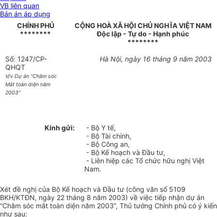
VB liên quan
Bản án áp dụng
CHÍNH PHỦ
CỘNG HOÀ XÃ HỘI CHỦ NGHĨA VIỆT NAM
********
Độc lập - Tự do - Hạnh phúc
********
Số: 1247/CP-
Hà Nội, ngày 16 tháng 9 năm 2003
QHQT
V/v Dự án “Chăm sóc
Mắt toàn diện năm
2003”
Kính gửi:
- Bộ Y tế,
- Bộ Tài chính,
- Bộ Công an,
- Bộ Kế hoạch và Đầu tư,
- Liên hiệp các Tổ chức hữu nghị Việt
Nam.
Xét đề nghị của Bộ Kế hoạch và Đầu tư (công văn số 5109
BKH/KTĐN, ngày 22 tháng 8 năm 2003) về việc tiếp nhận dự án
“Chăm sóc mắt toàn diện năm 2003”, Thủ tướng Chính phủ có ý kiến
như sau: