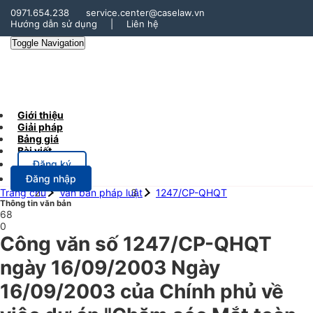
0971.654.238
service.center@caselaw.vn
Hướng dẫn sử dụng
|
Liên hệ
Toggle Navigation
Giới thiệu
Giải pháp
Bảng giá
Bài viết
Đăng ký
Đăng nhập
Trang chủ
Văn bản pháp luật
1247/CP-QHQT
Thông tin văn bản
68
0
Công văn số 1247/CP-QHQT
ngày 16/09/2003 Ngày
16/09/2003 của Chính phủ về