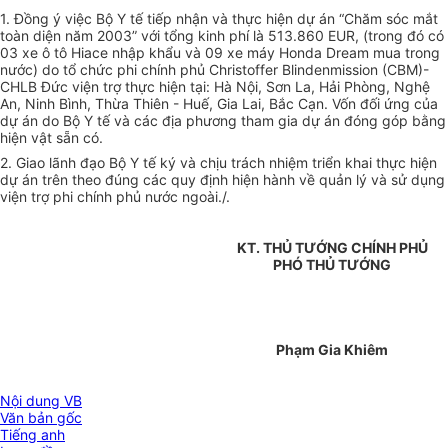
1. Đồng ý việc Bộ Y tế tiếp nhận và thực hiện dự án “Chăm sóc mắt
toàn diện năm 2003” với tổng kinh phí là 513.860 EUR, (trong đó có
03 xe ô tô Hiace nhập khẩu và 09 xe máy Honda Dream mua trong
nước) do tổ chức phi chính phủ Christoffer Blindenmission (CBM)-
CHLB Đức viện trợ thực hiện tại: Hà Nội, Sơn La, Hải Phòng, Nghệ
An, Ninh Bình, Thừa Thiên - Huế, Gia Lai, Bắc Cạn. Vốn đối ứng của
dự án do Bộ Y tế và các địa phương tham gia dự án đóng góp bằng
hiện vật sẵn có.
2. Giao lãnh đạo Bộ Y tế ký và chịu trách nhiệm triển khai thực hiện
dự án trên theo đúng các quy định hiện hành về quản lý và sử dụng
viện trợ phi chính phủ nước ngoài./.
KT. THỦ TƯỚNG CHÍNH PHỦ
PHÓ THỦ TƯỚNG
Phạm Gia Khiêm
Nội dung VB
Văn bản gốc
Tiếng anh