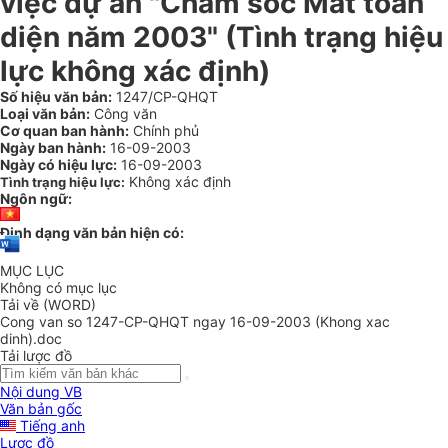
việc dự án "Chăm sóc Mắt toàn
diện năm 2003" (Tình trạng hiệu
lực không xác định)
Số hiệu văn bản:
1247/CP-QHQT
Loại văn bản:
Công văn
Cơ quan ban hành:
Chính phủ
Ngày ban hành:
16-09-2003
Ngày có hiệu lực:
16-09-2003
Không xác định
Tình trạng hiệu lực:
Ngôn ngữ:
Định dạng văn bản hiện có:
MỤC LỤC
Không có mục lục
Tải về (WORD)
Cong van so 1247-CP-QHQT ngay 16-09-2003 (Khong xac
dinh).doc
Tải lược đồ
Nội dung VB
Văn bản gốc
Tiếng anh
Lược đồ