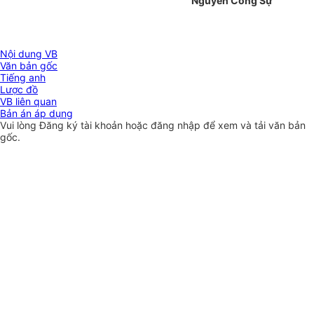
Nguyễn Công Sự
Nội dung VB
Văn bản gốc
Tiếng anh
Lược đồ
VB liên quan
Bản án áp dụng
Vui lòng
Đăng ký
tài khoản hoặc
đăng nhập
để xem và tải văn bản
gốc.