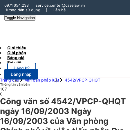
0971.654.238
service.center@caselaw.vn
Hướng dẫn sử dụng
|
Liên hệ
Toggle Navigation
Giới thiệu
Giải pháp
Bảng giá
Bài viết
Đăng ký
Đăng nhập
Trang chủ
Văn bản pháp luật
4542/VPCP-QHQT
Thông tin văn bản
107
0
Công văn số 4542/VPCP-QHQT
ngày 16/09/2003 Ngày
16/09/2003 của Văn phòng