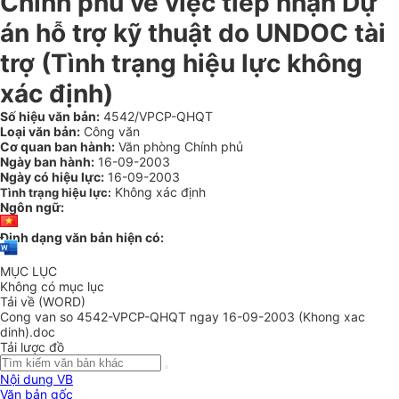
Chính phủ về việc tiếp nhận Dự
án hỗ trợ kỹ thuật do UNDOC tài
trợ (Tình trạng hiệu lực không
xác định)
Số hiệu văn bản:
4542/VPCP-QHQT
Loại văn bản:
Công văn
Cơ quan ban hành:
Văn phòng Chính phủ
Ngày ban hành:
16-09-2003
Ngày có hiệu lực:
16-09-2003
Không xác định
Tình trạng hiệu lực:
Ngôn ngữ:
Định dạng văn bản hiện có:
MỤC LỤC
Không có mục lục
Tải về (WORD)
Cong van so 4542-VPCP-QHQT ngay 16-09-2003 (Khong xac
dinh).doc
Tải lược đồ
Nội dung VB
Văn bản gốc