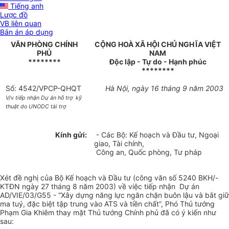
Tiếng anh
Lược đồ
VB liên quan
Bản án áp dụng
VĂN PHÒNG CHÍNH
CỘNG HOÀ XÃ HỘI CHỦ NGHĨA VIỆT
PHỦ
NAM
********
Độc lập - Tự do - Hạnh phúc
********
Số: 4542/VPCP-QHQT
Hà Nội, ngày 16 tháng 9 năm 2003
V/v tiếp nhận Dự án hỗ trợ kỹ
thuật do UNODC tài trợ
Kính gửi:
- Các Bộ: Kế hoạch và Đầu tư, Ngoại
giao, Tài chính,
Công an, Quốc phòng, Tư pháp
Xét đề nghị của Bộ Kế hoạch và Đầu tư (công văn số 5240 BKH/-
KTĐN ngày 27 tháng 8 năm 2003) về việc tiếp nhận Dự án
AD/VIE/03/G55 - “Xây dựng năng lực ngăn chặn buôn lậu và bắt giữ
ma tuý, đặc biệt tập trung vào ATS và tiền chất”, Phó Thủ tướng
Phạm Gia Khiêm thay mặt Thủ tướng Chính phủ đã có ý kiến như
sau: