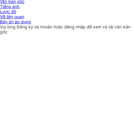
Văn bản gốc
Tiếng anh
Lược đồ
VB liên quan
Bản án áp dụng
Vui lòng
Đăng ký
tài khoản hoặc
đăng nhập
để xem và tải văn bản
gốc.