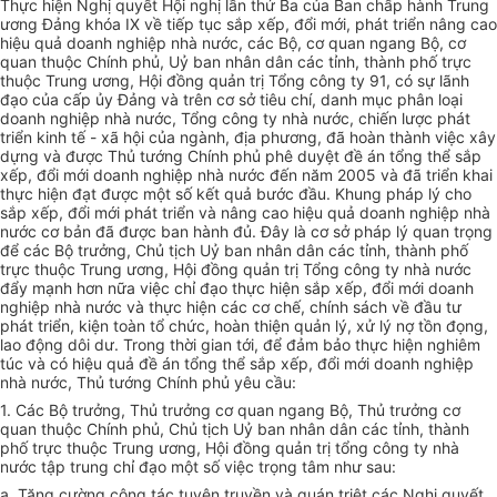
Thực hiện Nghị quyết Hội nghị lần thứ Ba của Ban chấp hành Trung
ương Đảng khóa IX về tiếp tục sắp xếp, đổi mới, phát triển nâng cao
hiệu quả doanh nghiệp nhà nước, các Bộ, cơ quan ngang Bộ, cơ
quan thuộc Chính phủ, Uỷ ban nhân dân các tỉnh, thành phố trực
thuộc Trung ương, Hội đồng quản trị Tổng công ty 91, có sự lãnh
đạo của cấp ủy Đảng và trên cơ sở tiêu chí, danh mục phân loại
doanh nghiệp nhà nước, Tổng công ty nhà nước, chiến lược phát
triển kinh tế - xã hội của ngành, địa phương, đã hoàn thành việc xây
dựng và được Thủ tướng Chính phủ phê duyệt đề án tổng thể sắp
xếp, đổi mới doanh nghiệp nhà nước đến năm 2005 và đã triển khai
thực hiện đạt được một số kết quả bước đầu. Khung pháp lý cho
sắp xếp, đổi mới phát triển và nâng cao hiệu quả doanh nghiệp nhà
nước cơ bản đã được ban hành đủ. Đây là cơ sở pháp lý quan trọng
để các Bộ trưởng, Chủ tịch Uỷ ban nhân dân các tỉnh, thành phố
trực thuộc Trung ương, Hội đồng quản trị Tổng công ty nhà nước
đẩy mạnh hơn nữa việc chỉ đạo thực hiện sắp xếp, đổi mới doanh
nghiệp nhà nước và thực hiện các cơ chế, chính sách về đầu tư
phát triển, kiện toàn tổ chức, hoàn thiện quản lý, xử lý nợ tồn đọng,
lao động dôi dư. Trong thời gian tới, để đảm bảo thực hiện nghiêm
túc và có hiệu quả đề án tổng thể sắp xếp, đổi mới doanh nghiệp
nhà nước, Thủ tướng Chính phủ yêu cầu:
1. Các Bộ trưởng, Thủ trưởng cơ quan ngang Bộ, Thủ trưởng cơ
quan thuộc Chính phủ, Chủ tịch Uỷ ban nhân dân các tỉnh, thành
phố trực thuộc Trung ương, Hội đồng quản trị tổng công ty nhà
nước tập trung chỉ đạo một số việc trọng tâm như sau:
a. Tăng cường công tác tuyên truyền và quán triệt các Nghị quyết,