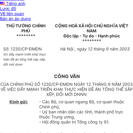
Tiếng anh
Lược đồ
VB liên quan
Bản án áp dụng
THỦ TƯỚNG CHÍNH
CỘNG HOÀ XÃ HỘI CHỦ NGHĨA VIỆT
PHỦ
NAM
********
Độc lập - Tự do - Hạnh phúc
********
Số: 1230/CP-ĐMDN
Hà Nội , ngày 12 tháng 9 năm 2003
V/v đẩy mạnh triển khai thực
hiện đề án tổng thể sắp xếp,
đổi mới dnnn
CÔNG VĂN
CỦA CHÍNH PHỦ SỐ 1230/CP-ĐMDN NGÀY 12 THÁNG 9 NĂM 2003
VỀ VIỆC ĐẨY MẠNH TRIỂN KHAI THỰC HIỆN ĐỀ ÁN TỔNG THỂ SẮP
XẾP, ĐỔI MỚI DNNN
Kính gửi:
- Các Bộ, cơ quan ngang Bộ, cơ quan thuộc
Chính phủ,
- Uỷ ban nhân dân các tỉnh, thành phố trực
thuộc Trung ương,
- Hội đồng quản trị Tổng công ty 91.