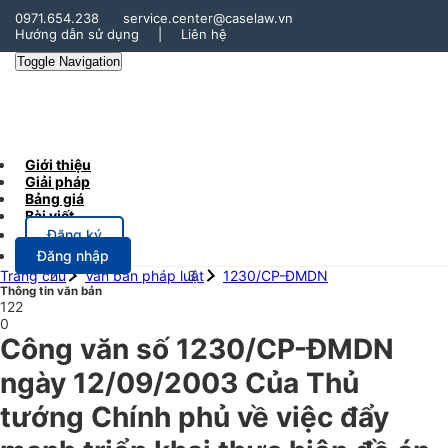
0971.654.238
service.center@caselaw.vn
Hướng dẫn sử dụng
|
Liên hệ
Toggle Navigation
Giới thiệu
Giải pháp
Bảng giá
Bài viết
Đăng ký
Đăng nhập
Trang chủ
Văn bản pháp luật
1230/CP-ĐMDN
Thông tin văn bản
122
0
Công văn số 1230/CP-ĐMDN
ngày 12/09/2003 Của Thủ
tướng Chính phủ về việc đẩy