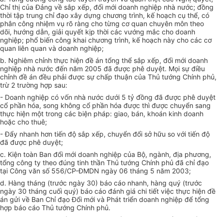
Chỉ thị của Đảng về sắp xếp, đổi mới doanh nghiệp nhà nước; đồng
thời tập trung chỉ đạo xây dựng chương trình, kế hoạch cụ thể, có
phân công nhiệm vụ rõ ràng cho từng cơ quan chuyên môn theo
dõi, hướng dẫn, giải quyết kịp thời các vướng mắc cho doanh
nghiệp; phổ biến công khai chương trình, kế hoạch này cho các cơ
quan liên quan và doanh nghiệp;
b. Nghiêm chỉnh thực hiện đề án tổng thể sắp xếp, đổi mới doanh
nghiệp nhà nước đến năm 2005 đã được phê duyệt. Mọi sự điều
chỉnh đề án đều phải được sự chấp thuận của Thủ tướng Chính phủ,
trừ 2 trường hợp sau:
- Doanh nghiệp có vốn nhà nước dưới 5 tỷ đồng đã được phê duyệt
cổ phần hóa, song không cổ phần hóa được thì được chuyển sang
thực hiện một trong các biện pháp: giao, bán, khoán kinh doanh
hoặc cho thuê;
- Đẩy nhanh hơn tiến độ sắp xếp, chuyển đổi sở hữu so với tiến độ
đã được phê duyệt;
c. Kiện toàn Ban đổi mới doanh nghiệp của Bộ, ngành, địa phương,
tổng công ty theo đúng tinh thần Thủ tướng Chính phủ đã chỉ đạo
tại Công văn số 556/CP-ĐMDN ngày 06 tháng 5 năm 2003;
d. Hàng tháng (trước ngày 30) báo cáo nhanh, hàng quý (trước
ngày 30 tháng cuối quý) báo cáo đánh giá chi tiết việc thực hiện đề
án gửi về Ban Chỉ đạo Đổi mới và Phát triển doanh nghiệp để tổng
hợp báo cáo Thủ tướng Chính phủ.