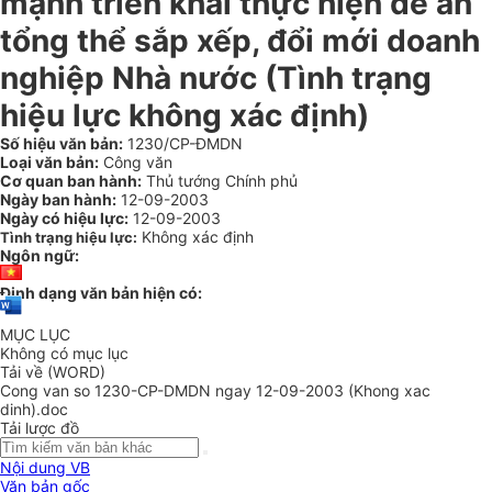
mạnh triển khai thực hiện đề án
tổng thể sắp xếp, đổi mới doanh
nghiệp Nhà nước (Tình trạng
hiệu lực không xác định)
Số hiệu văn bản:
1230/CP-ĐMDN
Loại văn bản:
Công văn
Cơ quan ban hành:
Thủ tướng Chính phủ
Ngày ban hành:
12-09-2003
Ngày có hiệu lực:
12-09-2003
Không xác định
Tình trạng hiệu lực:
Ngôn ngữ:
Định dạng văn bản hiện có:
MỤC LỤC
Không có mục lục
Tải về (WORD)
Cong van so 1230-CP-DMDN ngay 12-09-2003 (Khong xac
dinh).doc
Tải lược đồ
Nội dung VB
Văn bản gốc