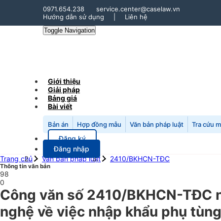
0971.654.238
service.center@caselaw.vn
Hướng dẫn sử dụng
|
Liên hệ
Toggle Navigation
Giới thiệu
Giải pháp
Bảng giá
Bài viết
Bản án
Hợp đồng mẫu
Văn bản pháp luật
Tra cứu 
Đăng ký
Đăng nhập
Trang chủ
Văn bản pháp luật
2410/BKHCN-TĐC
Thông tin văn bản
98
0
Công văn số 2410/BKHCN-TĐC n
nghệ về việc nhập khẩu phụ tùng