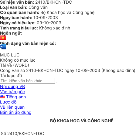
Số hiệu văn bản:
2410/BKHCN-TĐC
Loại văn bản:
Công văn
Cơ quan ban hành:
Bộ Khoa học và Công nghệ
Ngày ban hành:
10-09-2003
Ngày có hiệu lực:
09-10-2003
Không xác định
Tình trạng hiệu lực:
Ngôn ngữ:
Định dạng văn bản hiện có:
MỤC LỤC
Không có mục lục
Tải về (WORD)
Cong van so 2410-BKHCN-TDC ngay 10-09-2003 (Khong xac dinh)
Tải lược đồ
Nội dung VB
Văn bản gốc
Tiếng anh
Lược đồ
VB liên quan
Bản án áp dụng
BỘ KHOA HỌC VÀ CÔNG NGHỆ
Số 2410/BKHCN-TĐC