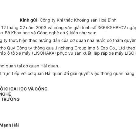
Kính gửi
: Công ty Khi thác Khoáng sản Hoà Bình
12 tháng 02 năm 2003 và công văn giải trình số 366/KSHB-CV ngà
sơ, Bộ Khoa học và Công nghệ có ý kiến như sau:
g ty thực hiện theo hướng dẫn của cơ quan nhà nước có thẩm quyền
 cho Quý Công ty thông qua Jincheng Group Imp & Exp Co., Ltd th
ráp ô tô xe máy (LISOHAKA) phục vụ sản xuất, lắp ráp xe máy LISO
ông quan tại cơ quan Hải quan.
 trực tiếp với cơ quan Hải quan để giải quyết việc thông quan hàng
BỘ KHOA HỌC VÀ CÔNG
NGHỆ
 TRƯỞNG
 Mạnh Hải